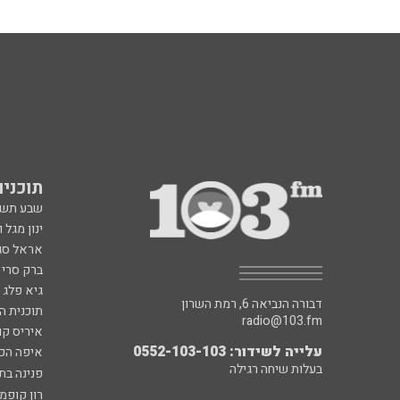
תוכניות fm
שבע תש
ינון מגל 
אראל סג"
ברק סרי 
גיא פלג
דבורה הנביאה 6, רמת השרון
תוכנית ה
radio@103.fm
איריס קו
עלייה לשידור: 0552-103-103
איפה הכ
בעלות שיחה רגילה
פנינה בת
רון קופמ