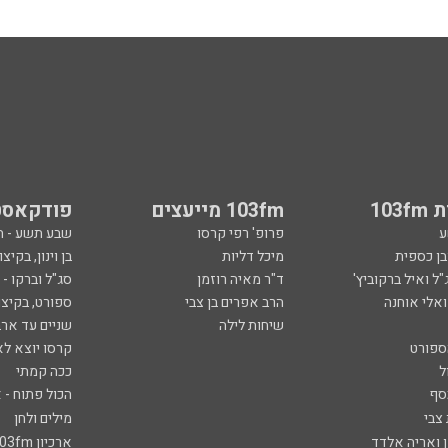
103
103fm מייעצים
פודקאסט
ע
פרופ' רפי קרסו
שבע תשע - 
ובן כספית
מיכל דליות
בן וינון, בקיצו
ל ואיל ברקוביץ'
ד"ר מאיה רוזמן
סג"ל וברקו -
ואלי אוחנה
הרב אפרים בן צבי
ספורט, בקיצו
שיחות לילה
שניים עד ארב
ספורט
קרסו יוצא לא
ל
ככה קמתי
סף
הכול פתוח - א
 צבי
מילים ולחן
ן ואריה אלדד
ארכיון 103fm