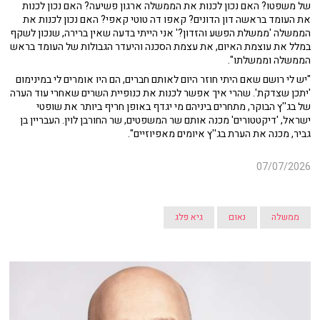
של משפטו? האם נכון לכנות את הממשלה ארגון פשיעה? האם נכון לכנות
את העומד בראשה דון הדונים? קאפו דה טוטי קאפי? האם נכון לכנות את
הממשלה 'ממשלת הפשע והזדון?' אני הייתי בדעה שאין ברירה, שנכון לשקף
במלל את עוצמת האיום, את עצמת הסכנה והיעדר הגבולות של העומד בראש
הממשלה וממשלתו".
"יש לי רושם שאם היתי חוזר היום לאותם חברים, הם היו אומרים לי במינימום
'יתכן שצדקת'. שהרי איך אפשר לכנות את כנופיית השרים שאחרי עוד הערה
של בג''ץ הבוקר, מתחרים ביניהם מי יגדף באופן חריף ביותר את שופטי
ישראל, 'דיקטטורים' מכנה אותם שר המשפטים, שר החורבן לוין. העבריין בן
גביר, מכנה את הערת בג''ץ איומים מאפיוזיים".
07/07/2026
ממשלה
נאום
גיא פלג