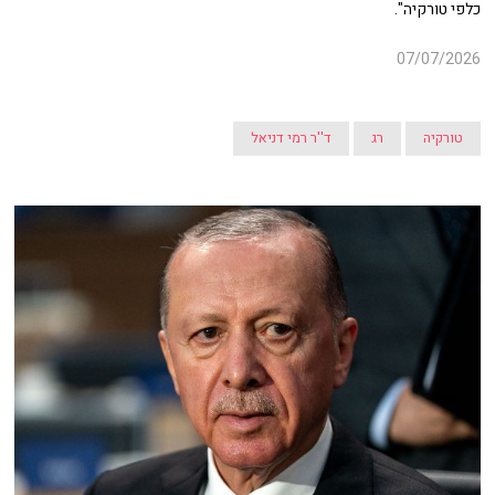
כלפי טורקיה".
07/07/2026
טורקיה
רג
ד''ר רמי דניאל