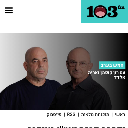
חמש בערב
עם רון קופמן ואריה
אלדד
ראשי
|
תוכניות מלאות
|
RSS
|
פייסבוק