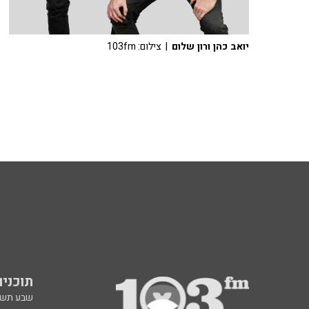
יואב כהן ורון שלום
| צילום: 103fm
תוכניות fm
שבע תש