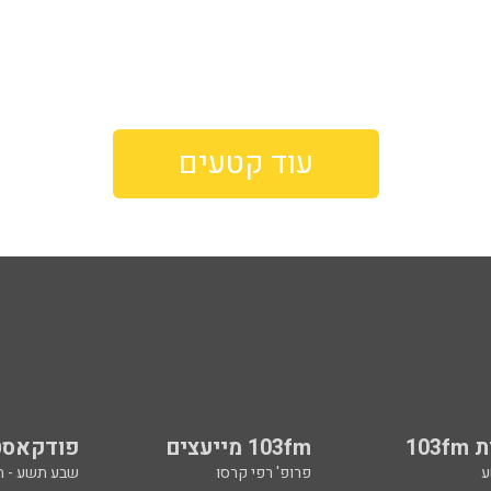
עוד קטעים
103
103fm מייעצים
פודקאסט
ע
פרופ' רפי קרסו
שבע תשע - 