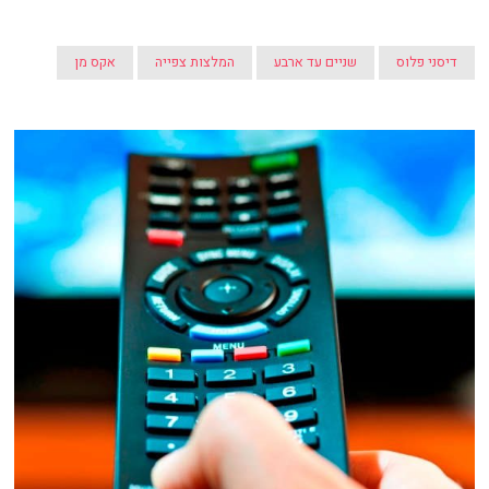
דיסני פלוס
שניים עד ארבע
המלצות צפייה
אקס מן