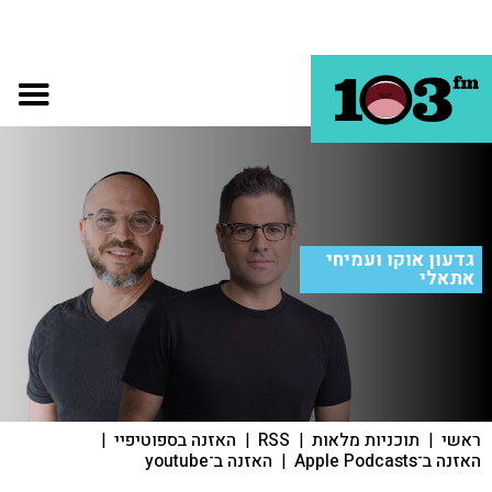
גדעון אוקו ועמיחי
אתאלי
ראשי
|
תוכניות מלאות
|
RSS
|
האזנה בספוטיפיי
|
האזנה ב־Apple Podcasts
|
האזנה ב־youtube