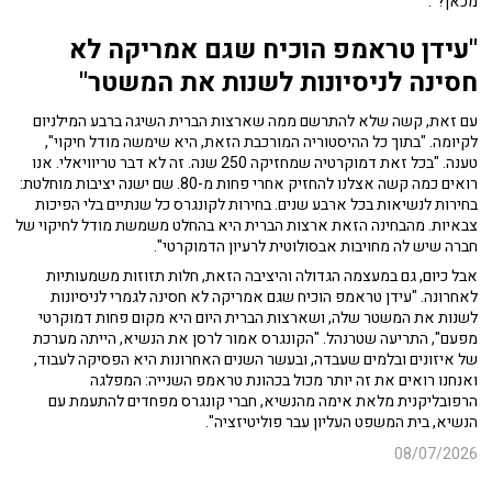
מכאן?".
"עידן טראמפ הוכיח שגם אמריקה לא
חסינה לניסיונות לשנות את המשטר"
עם זאת, קשה שלא להתרשם ממה שארצות הברית השיגה ברבע המילניום
לקיומה. "בתוך כל ההיסטוריה המורכבת הזאת, היא שימשה מודל חיקוי",
טענה. "בכל זאת דמוקרטיה שמחזיקה 250 שנה. זה לא דבר טריוויאלי. אנו
רואים כמה קשה אצלנו להחזיק אחרי פחות מ-80. שם ישנה יציבות מוחלטת:
בחירות לנשיאות בכל ארבע שנים. בחירות לקונגרס כל שנתיים בלי הפיכות
צבאיות. מהבחינה הזאת ארצות הברית היא בהחלט משמשת מודל לחיקוי של
חברה שיש לה מחויבות אבסולוטית לרעיון הדמוקרטי".
אבל כיום, גם במעצמה הגדולה והיציבה הזאת, חלות תזוזות משמעותיות
לאחרונה. "עידן טראמפ הוכיח שגם אמריקה לא חסינה לגמרי לניסיונות
לשנות את המשטר שלה, ושארצות הברית היום היא מקום פחות דמוקרטי
מפעם", התריעה שטרנהל. "הקונגרס אמור לרסן את הנשיא, הייתה מערכת
של איזונים ובלמים שעבדה, ובעשר השנים האחרונות היא הפסיקה לעבוד,
ואנחנו רואים את זה יותר מכול בכהונת טראמפ השנייה: המפלגה
הרפובליקנית מלאת אימה מהנשיא, חברי קונגרס מפחדים להתעמת עם
הנשיא, בית המשפט העליון עבר פוליטיזציה".
08/07/2026