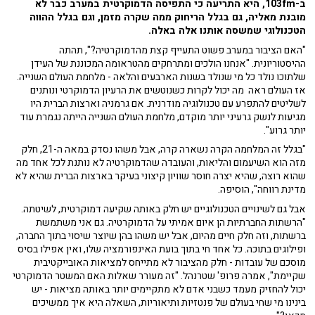
ב-103fm, היא התריעה כי התפיסה הדמוקרטית במערב כבר לא
מובנת מאליה, גם בגלל הריחוק ממה שקרה מזמן, וגם בגלל ההווה
הטכנולוגי שמשסה אותנו אלה באלה.
"האם הציבור במערב פשוט התעייף קצת מהדמוקרטיה?", תהתה
ההיסטוריונית. "אנחנו הולכים ומתרחקים מהטראומה המכוננת של העידן
שלתוכו נולד כל מי שנולד בשנות הארבעים והלאה - מלחמת העולם השנייה.
אז העולם ראה מה יכול לקרות כשנוטשים את הרעיון הדמוקרטי ונותנים
לשליטים להתפרע עם טכנולוגיה מודרנית. אם גרמניה וארצות הברית היו
מגיעות לנשק גרעיני יותר מוקדם, מלחמת העולם השנייה הייתה נגמרת עוד
יותר גרוע".
"בגלל זה המלחמה הקרה נשארה קרה, אבל משהו נסדק במאה ה-21, חלק
מזה הוא השיעמום והליאות, והעובדה שהדמוקרטיה לא נותנת לכל אחד מה
שהוא רוצה, שהיא יצרה חוסר שוויון קיצוני בעיקר בארצות הברית שהיא לא
מדינת רווחה", הוסיפה.
אבל גם לשינויים הטכנולוגיים יש חלק באותה שקיעה דמוקרטית, לשיטתה.
"הרשתות החברתיות הן איום אמיתי על הדמוקרטיה. גם אני משתמשת
ברשתות, וזה חלק חיים מהיום, אבל יש משהו בהן שיוצר שיסוי בתוך החברה,
ופילוגים בתוכה. כל אחד חי בתוך בועת האינפורמציה שלו, ואין אפילו בסיס
מוסכם של עובדות - חלק מהציבור לא מתייחס למציאות האובייקטיבית
שקיימת", אמרה פרופ' שטרנהל. "זה מעורר שאלות האם המשטר הדמוקרטי
יכול להחזיק מעמד כשבני אדם לא מתקיימים יותר באותה מציאות - יש
בינינו מי שחי בעולם של פנטזיות ותיאוריות, השאלה היא איך ממשיכים