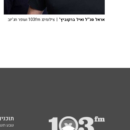
אראל סג''ל ואיל ברקוביץ'
| צילומים: 103fm ועופר חג'יוב
תוכניות fm
שבע תש