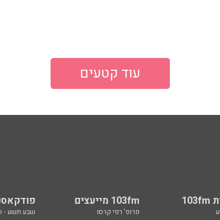
עוד קטעים
103
103fm מייעצים
פודקאסט
ע
פרופ' רפי קרסו
שבע תשע - 