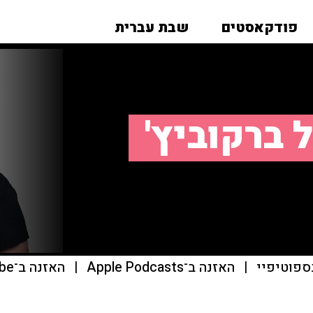
פודקאסטים
שבת עברית
 ברקוביץ'
ספוטיפיי
|
האזנה ב־Apple Podcasts
|
האזנה ב־youtube