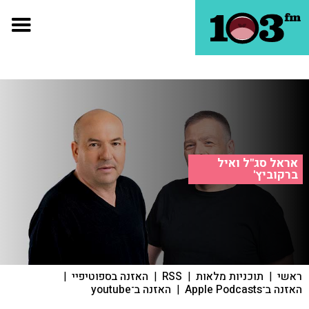
אראל סג"ל ואיל
ברקוביץ'
ראשי
|
תוכניות מלאות
|
RSS
|
האזנה בספוטיפיי
|
האזנה ב־Apple Podcasts
|
האזנה ב־youtube