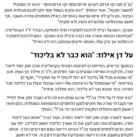
"בג''ץ חצה קו אדום, ויש קו אדום נוסף וקו אדום נוסף - והוא זה שמוביל
למשבר חוקתי", אמר והוסיף: "הוא נמצא בשפל חסר תקדים גם מבחינת אמון
הציבור, גם זרקו לנו איום שנישא באחריות, כאילו מתחננים שיהיה משבר, אני
חושב שההחלטה שלהם לא נכונה ולא חוקית".
אם כך, האם על רבילו להיכנס לתפקידו חרף הפסיקה, הבהיר יו"ר הקואליציה:
"מבחינתנו הכנסת אמרה את דברה ורבילו הוא המבקר. האם להיכנס לתפקיד
זו החלטה אך ורק שלו, ואנחנו יודעים שהמצב הזה לא נוח לו".
על דן אילוז: "הוא כבר לא בליכוד"
בהמשך הריאיון, התייחס כץ לעימות הפנימי בקואליציה סביב חוק יסוד לימוד
תורה, ולביקורת החריפה שהטיח בו חבר מפלגתו, ח"כ דן אילוז. כץ השיב אש:
"מי שנמצא מגיל 16 בליכוד לא יכול להטיף לי על תפקידי", תקף כץ
בחריפות. "מי שמסתכל על הראיונות שלו רואה שהכול אצלו נגד הליכוד ונגד
נתניהו. ברור שהוא כבר לא בליכוד, הוא מפלגה אחרת".
"הוא יטיף לי על חיילי צה"ל? ארבע שנים הוא פה ולא העביר חוק אחד לחייל.
אני העברתי שורה של חוקים למען הלוחמים והמשפחות השכולות, בהם תואר
ראשון חינם והכפלת התקציב לארגוני נכי צה"ל", הוסיף.
באשר לסערה סביב חוק יסוד לימוד התורה, אמר כץ כי "אנחנו בעד לימוד
תורה, וחושבים שזה טוב לעגן את זה שערך הלימוד חשוב למדינה. יחד עם
זאת, הגיעו לוחמים ופצועי צה"ל והביעו דרישה שגם הם רוצים הכרה. אנחנו
לוקחים בחשבון את הדרישה המוצדקת שלהם ודנים בזה. אני לא חושב