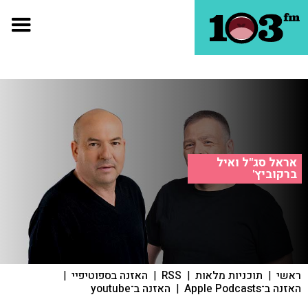
אראל סג"ל ואיל
ברקוביץ'
ראשי
|
תוכניות מלאות
|
RSS
|
האזנה בספוטיפיי
|
האזנה ב־Apple Podcasts
|
האזנה ב־youtube