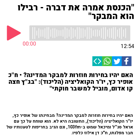
"הכנסת אמרה את דברה - רבילו
הוא המבקר"
00:00
12:54
האם יהיו בחירות חוזרות למבקר המדינה? • ח''כ
אופיר כץ, יו''ר הקואליציה (הליכוד): "בג''ץ חצה
קו אדום, מוביל למשבר חוקתי"
האם יהיו בחירות חוזרות למבקר המדינה? מבחינתו של אופיר כץ,
יו''ר הקואליציה (הליכוד), התשובה היא לא. הוא שוחח על כך עם
אראל סג''ל ומיכאל שמש ב-103fm, וגם הגיב בחריפות לטענותיו של
חבר מפלגתו, ח"כ דן אילוז כלפיו.