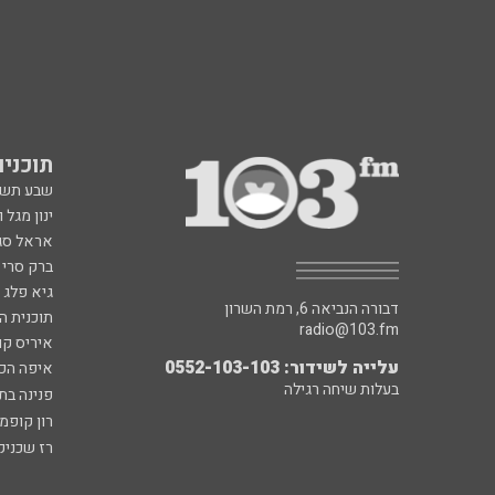
תוכניות fm
שבע תש
ינון מגל 
אראל סג"
ברק סרי 
גיא פלג
דבורה הנביאה 6, רמת השרון
תוכנית ה
radio@103.fm
איריס קו
עלייה לשידור: 0552-103-103
איפה הכ
בעלות שיחה רגילה
פנינה בת
רון קופמ
רז שכניק