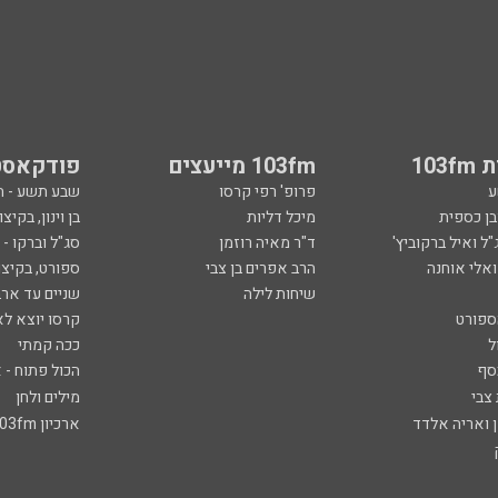
103
103fm מייעצים
פודקאסט
ע
פרופ' רפי קרסו
שבע תשע - 
ובן כספית
מיכל דליות
בן וינון, בקיצו
ל ואיל ברקוביץ'
ד"ר מאיה רוזמן
סג"ל וברקו -
ואלי אוחנה
הרב אפרים בן צבי
ספורט, בקיצו
שיחות לילה
שניים עד ארב
ספורט
קרסו יוצא לא
ל
ככה קמתי
סף
הכול פתוח - א
 צבי
מילים ולחן
ן ואריה אלדד
ארכיון 103fm