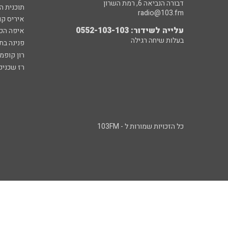
דבורה הנביאה 6, רמת השרון
תוכנית ה
radio@103.fm
איריס קו
עלייה לשידור: 0552-103-103
איפה הכ
בעלות שיחה רגילה
פנינה בת
רון קופמ
רז שכניק
כל הזכויות שמורות ל - 103FM