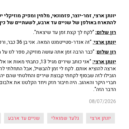
יונתן ארצי, זמר-יוצר, פזמונאי, מלחין ומפיק מוזיקלי 
להתארח באולפן של שניים עד ארבע, לשעתיים של כיף
רון שלום:
"לקח לך קצת זמן עד שיצאת".
יונתן ארצי
:
"זה אנדר-סטייטמנט המאה. אני בן 36 כבר, ורק עכשיו הוצאתי אלבום בכורה".
רון שלום
: "כבר הרבה זמן אתה עושה מוזיקה, ספר לנו על
יונתן ארצי:
"אני כותב שירים מגיל 13, 
ארצה להוציא אותם. לקח לי זמן להבשיל, אבל התחלתי ל
הובילו לזה שבסוף לקחתי קבוצת שירים והחלטתי שהם יהי
חברי היקר והאהוב. היה חיבור חזק ויחד הקלטנו את אלבו
הדבר הזה".
08/07/2026
יונתן ארצי
גלעד שמואלי
שניים עד ארבע