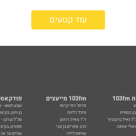
עוד קטעים
103
103fm מייעצים
פודקאסט
ע
פרופ' רפי קרסו
שבע תשע - 
ובן כספית
מיכל דליות
בן וינון, בקיצו
ל ואיל ברקוביץ'
ד"ר מאיה רוזמן
סג"ל וברקו -
ואלי אוחנה
הרב אפרים בן צבי
ספורט, בקיצו
שיחות לילה
שניים עד ארב