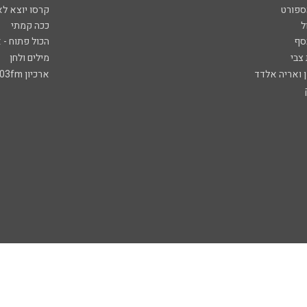
ספורט
קרסו יוצא לא
ל
ככה קמתי
סף
הכול פתוח - א
 צבי
מילים ולחן
ן ואריה אלדד
ארכיון 103fm