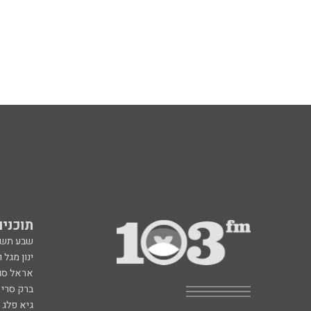
תוכניות fm
שבע תש
ינון מגל 
אראל סג"
ברק סרי 
גיא פלג