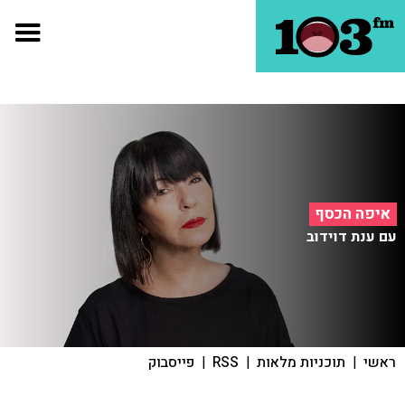
איפה הכסף
עם ענת דוידוב
ראשי
|
תוכניות מלאות
|
RSS
|
פייסבוק