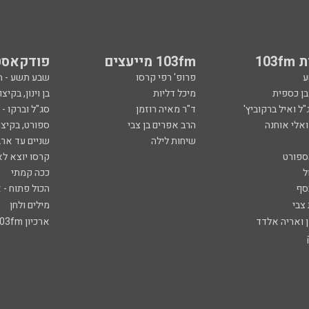
103
103fm מייעצים
פודקאסט
ע
פרופ' רפי קרסו
שבע תשע - 
ובן כספית
מיכל דליות
בן וינון, בקיצו
ל ואיל ברקוביץ'
ד"ר מאיה רוזמן
סג"ל וברקו -
ואלי אוחנה
הרב אפרים בן צבי
ספורט, בקיצו
שיחות לילה
שניים עד ארב
ספורט
קרסו יוצא לא
ל
ככה קמתי
סף
הכול פתוח - א
 צבי
מילים ולחן
ן ואריה אלדד
ארכיון 103fm