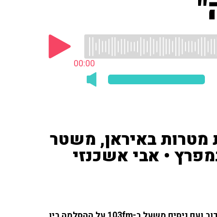
"
00:00
מטרות באיראן, משטר
מפרץ • אבי אשכנזי
הכתב הצבאי של מעריב אבי אשכנזי שוחח עם ענת דוידוב ועם ניסים משעל ב-103fm על ההסלמה בין