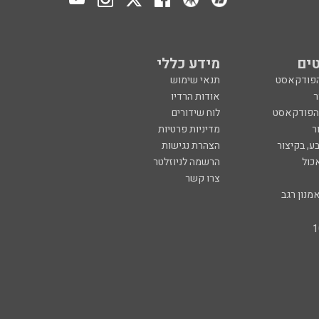
ים
מידע כללי
הפודקאסט
תנאי שימוש
ר
אודות הרדיו
 הפודקאסט
לוח שידורים
ר
מדיניות פרטיות
ע, בקיצור
הצהרת נגישות
כול
הרשמה לניוזלטר
צרו קשר
מנון רגב