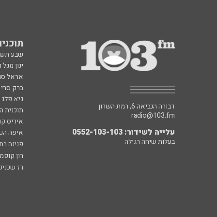
תוכניות fm
שבע תש
ינון מגל 
אראל סג"
ברק סרי 
גיא פלג
דבורה הנביאה 6, רמת השרון
תוכנית ה
radio@103.fm
איריס קו
עלייה לשידור: 0552-103-103
איפה הכ
בעלות שיחה רגילה
פנינה בת
רון קופמ
רז שכניק