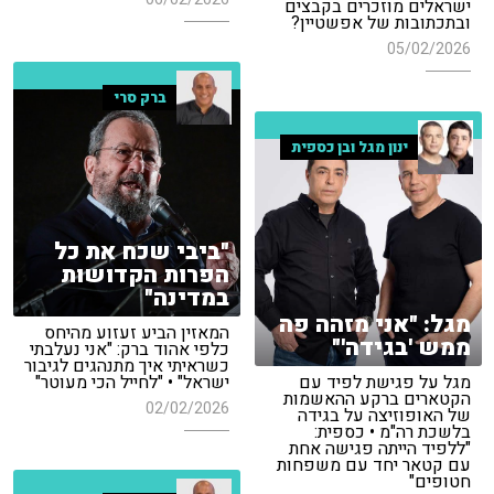
ישראלים מוזכרים בקבצים
ובתכתובות של אפשטיין?
05/02/2026
ברק סרי
ינון מגל ובן כספית
"ביבי שכח את כל
הפרות הקדושות
במדינה"
מגל: "אני מזהה פה
המאזין הביע זעזוע מהיחס
ממש 'בגידה'"
כלפי אהוד ברק: "אני נעלבתי
כשראיתי איך מתנהגים לגיבור
מגל על פגישת לפיד עם
ישראל" • "לחייל הכי מעוטר"
הקטארים ברקע ההאשמות
02/02/2026
של האופוזיצה על בגידה
בלשכת רה"מ • כספית:
"ללפיד הייתה פגישה אחת
עם קטאר יחד עם משפחות
חטופים"