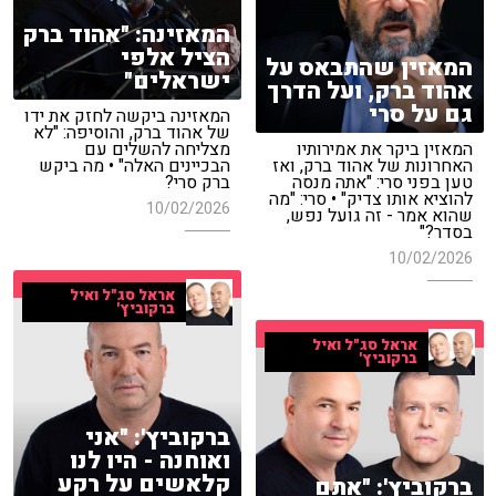
המאזינה: "אהוד ברק
הציל אלפי
המאזין שהתבאס על
ישראלים"
אהוד ברק, ועל הדרך
גם על סרי
המאזינה ביקשה לחזק את ידו
של אהוד ברק, והוסיפה: "לא
המאזין ביקר את אמירותיו
מצליחה להשלים עם
האחרונות של אהוד ברק, ואז
הבכיינים האלה" • מה ביקש
טען בפני סרי: "אתה מנסה
ברק סרי?
להוציא אותו צדיק" • סרי: "מה
10/02/2026
שהוא אמר - זה גועל נפש,
בסדר?"
10/02/2026
אראל סג"ל ואיל
ברקוביץ'
אראל סג"ל ואיל
ברקוביץ'
ברקוביץ': "אני
ואוחנה - היו לנו
קלאשים על רקע
ברקוביץ': "אתם