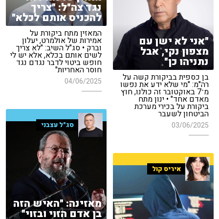
נגד צה"ל: "צריך
להכניס אותם לכלא"
המאזין מתח ביקורת על
"אני לא ישן עם
אמירות של אולמרט, יעלון
וברק • סג"ל השיב: "לא צריך
מצפון נקי, אבל
לשים אותם בכלא, אלא יש לי
נתניהו כן"
חופש ביטוי לדבר נגדם נגד
חוסר האחריות"
בן כספית בביקורת קשה על
04/06/2025
רה"מ: "מי שלא ידע את נפשו
מ־7 באוקטובר זה כולנו, חוץ
מאדם אחד" • ינון מתח
ביקורת על בכירי מערכת
הביטחון לשעבר
סג"ל עצבני
03/06/2025
איריס קול
מאזינה: "האיש הזה
בן אדם הזוי ובזוי"