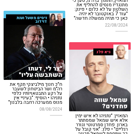
המאזין, התומך ברה"מ, טען כי
מתנגדיו מנסים להחליף את
השלטון על לא כלום • פינק:
"עוד 7 באוקטובר לא יהיה
כאן כי תהיה ממשלה חדשה"
ניסים משעל וענת
דוידוב
22/08/2024
גיא פלג
"צר לי, דעתו
השתבשה עליו"
ח"כ חנוך מילביצקי תקף את
רה"מ ושר הביטחון לשעבר
על רקע התבטאויותיו כלפי
נתניהו • הוסיף: "בעיניי אין
שמאל שווה
מנוס ממערכה רחבה בלבנון"
פחדנים?
08/08/2024
המאזין: "נתניהו לא איש ימין
אלא איש שמאל שמסתתר
בארון. פחדן סמרטוטי וגורר
רגליים" • פלג: "אני קובל על
כך שייחסת לשמאל תכונה