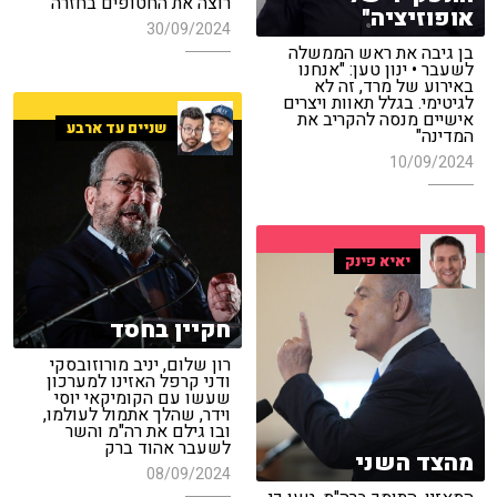
רוצה את החטופים בחזרה"
אופוזיציה"
30/09/2024
בן גיבה את ראש הממשלה
לשעבר • ינון טען: "אנחנו
באירוע של מרד, זה לא
לגיטימי. בגלל תאוות ויצרים
אישיים מנסה להקריב את
שניים עד ארבע
המדינה"
10/09/2024
יאיא פינק
חקיין בחסד
רון שלום, יניב מורוזובסקי
ודני קרפל האזינו למערכון
שעשו עם הקומיקאי יוסי
וידר, שהלך אתמול לעולמו,
ובו גילם את רה"מ והשר
לשעבר אהוד ברק
מהצד השני
08/09/2024