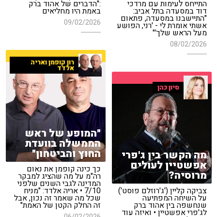
התייחס לעימות עם מרדכי
:"הדברים של אהוד ברק
דוד במסעדה בתל אביב:
באמת היו מחליאים
"התיישבנו במסעדה, פתאום
09/02/2026
אשתי אומרת לי - 'רני, הפושע
מעל הראש שלך'"
08/02/2026
רון קופמן ואריה
אלדד
סיון כהן
"המופע של ראש
הממשלה בוועדת
החוץ והביטחון"
מה הקשר בין ג'פרי
אפשטיין לעולים
כך כינה קופמן את נאום
מרוסיה?
רה"מ על מה שהציג למבקר
המדינה לגבי השנים שלפני
צביקה קליין ('ג'רוזלם פוסט')
7/10 • אריה אלדד: "מניח
על השיחה המפתיעה
שכל מה שאמר זה נכון, אבל
שנחשפה בין אהוד ברק
זה החלק הקטן של האמת"
לג'פרי אפשטיין • ואיזה עוד
06/02/2026