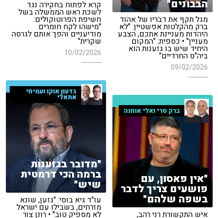
הבבונים"
קרא לפתוח בחקירה נגד
לשכת ראש הממשלה בשל
מגל תקף את דבריו של אהוד
חשיפת הפרוטוקולים:
ברק מהקלטות אפשטיין: "לא
"מישהו לקח חומרים
היהדות מעניינת אתכם, הצבע
מודיעניים והפך אותם לגרסה
מעניין" • כספית: "המקום
שקרית"
היחיד שיש בו גזענות הוא
10/02/2026
ביה"ס החרדיים"
09/02/2026
גדעון אוקו ועמיחי
אתאלי
ברק סרי ואלי אוחנה
"מדובר בגזענות
ברמה הכי דרמטית
"אין פאסון, עם
שיש"
פושעים צריך לדבר
בשפה שלהם"
עו"ד גיא בוסי: "גזען, שונא
מזרחים, בשבילו עם ישראל
איש התקשורת רני רהב,
לא מספיק טוב" • רונן צור