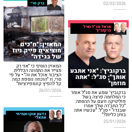
ברק סרי
02/02/2026
אראל סג"ל ואיל
ברקוביץ'
המאזין: "ח"כים
מוציאים פייק ניוז
של בגידה"
המאזין הוסיף כי "אני רק
ברקוביץ': "אני אתבע
מצייר את התמונה הכללית.
הציבור אוכל את זה" • על פי
אותך"; סג"ל: "אתה
סרי, זו "הוכחה נוספת כמה
מוזמן"
קל להפיץ קונספירציות"
26/01/2026
ברקוביץ' שמע את סג"ל אומר
כי המלחמה פרצה בשל
פוליטיקה וזעם על ההסתה:
"כל החב'רה שלך אמרו
שבגדו" • סג"ל: "עכשיו אתה
בוחן כליות?"
גדעון אוקו ועמיחי
אתאלי
25/01/2026