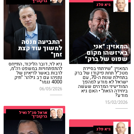
ברקוביץ'
גיא פלג
"התביעה מנסה
המאזין: "אני
למשוך עוד קצת
באיזשהו מקום
זמן"
שפוט של ברק"
גיא לוי, דובר הליכוד, התייחס
המאזין: "שירתתי בסיירת
להתפתחויות במשפט רה"מ,
מטכ''ל תחת פיקודו של ברק
לרבות באשר לריאיון של
בתחילת שנות ה-70, עם
נתניהו עם דב גילהר: "תיק
ישראל לא מודע למהפך
4000 נגמר"
המודיעיני המדהים שעשה
06/05/2026
ביחידה הזאת" • האם גיא
מודע?
15/02/2026
אראל סג"ל ואיל
ברקוביץ'
גיא פלג