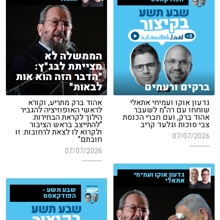
הממשלה לא
מצייתת לבג"ץ:
"הדבר הזה הוא אות
ברקים ורעמים
לבאות"
גדעון אוקו ועמיחי אתאלי
אהוד ברק מתריע, וקורא
שוחחו עם רה"מ לשעבר
לראשי האופוזיציה להגביר
אהוד ברק, ועם חברי הכנסת
הילוך לקראת הבחירות:
צבי סוכות וגלעד קריב
"להתייצב בראש הציבור
ולקרוא לו לצאת לרחובות. זו
07/07/2026
חובתם"
07/07/2026
גדעון אוקו ועמיחי
אתאלי
שבע תשע -
הפודקאסט