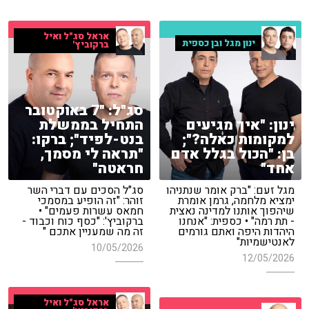
אראל סג"ל ואיל
ינון מגל ובן כספית
ברקוביץ'
סג"ל: "7 באוקטובר
ינון: "איך מגיעים
התחיל בממשלת
למקומות כאלה?";
בנט-לפיד"; ברקו:
בן: "הכול בגלל אדם
"תראה לי מסמך,
אחד"
חראטה"
מגל זעם: "ברק אומר שנתניהו
סג"ל הסכים עם דברי השר
ימציא מלחמה, גרמן אומרת
זוהר: "זה הופיע במסמכי
שיהפוך אותנו למדינה נאצית
חמאס עשרות פעמים" •
- תת רמה" • כספית: "אנחנו
ברקוביץ': "כסף כוח וכבוד -
היהדות היפה ואתם גורמים
זה מה שמעניין אתכם "
לאנטישמיות"
10/05/2026
12/05/2026
אראל סג"ל ואיל