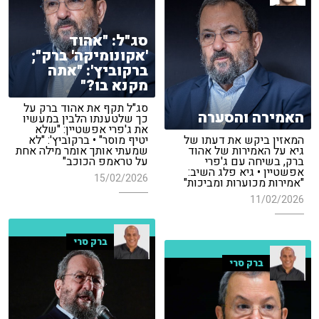
סג"ל: "אהוד
'אקונומיקה' ברק";
ברקוביץ': "אתה
מקנא בו?"
סג"ל תקף את אהוד ברק על
האמירה והסערה
כך שלטענתו הלבין במעשיו
את ג'פרי אפשטיין: "שלא
המאזין ביקש את דעתו של
יטיף מוסר" • ברקוביץ': "לא
גיא על האמירות של אהוד
שמעתי אותך אומר מילה אחת
ברק, בשיחה עם ג'פרי
על טראמפ הכוכב"
אפשטיין • גיא פלג השיב:
15/02/2026
"אמירות מכוערות ומביכות"
11/02/2026
ברק סרי
ברק סרי