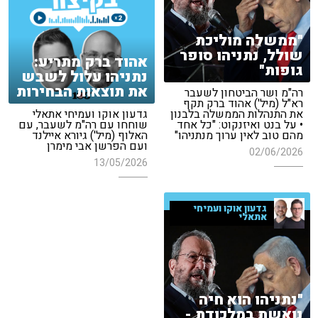
"ממשלה מוליכת
שולל, נתניהו סופר
אהוד ברק מתריע:
גופות"
נתניהו עלול לשבש
את תוצאות הבחירות
רה"מ ושר הביטחון לשעבר
רא"ל (מיל') אהוד ברק תקף
את התנהלות הממשלה בלבנון
גדעון אוקו ועמיחי אתאלי
• על בנט ואיזנקוט: "כל אחד
שוחחו עם רה"מ לשעבר, עם
מהם טוב לאין ערוך מנתניהו"
האלוף (מיל') גיורא איילנד
ועם הפרשן אבי מימרן
02/06/2026
13/05/2026
גדעון אוקו ועמיחי
אתאלי
"נתניהו הוא חיה
נואשת במלכודת -