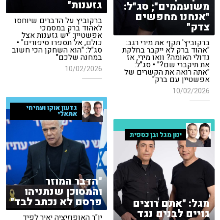
גזענות"
משועממים"; סג"ל:
"אנחנו מחפשים
ברקוביץ על הדברים שיוחסו
צדק"
לאהוד ברק במסמכי
אפשטיין: "יש גזענות אצל
ברקוביץ' תקף את מירי רגב:
כולם, אל תספרו סיפורים" •
"אהוד ברק לא ייקבר בחלקת
סג"ל: "הוא השחקן הכי חשוב
גדולי האומה? וואו מירי, אז
במחנה שלכם"
את תיקברי שם?" • סג"ל:
10/02/2026
"אתה רואה את הקשרים של
אפשטיין עם ברק"
10/02/2026
גדעון אוקו ועמיחי
אתאלי
ינון מגל ובן כספית
"הדבר המוזר
והמסוכן שנתניהו
פרסם לא נכתב לבד"
מגל: "אתם רוצים
גויים לבנים נגד
יו"ר האופוזיציה יאיר לפיד