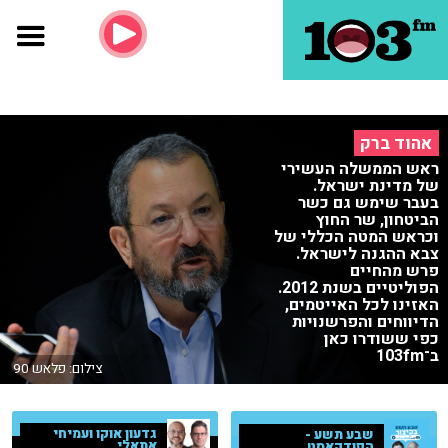
אהוד ברק
ראש הממשלה העשירי
של מדינת ישראל.
בעבר שימש גם כשר
הביטחון, שר החוץ
וכראש המטה הכללי של
צבא ההגנה לישראל.
פרש מהחיים
הפוליטיים בשנת 2012.
האזינו לכל האייטמים,
הדיווחים והפרשנויות
כפי ששודרו כאן
ב־103fm
צילום: פלאש 90
גדעון אוקו ועמיחי
שבע תשע -
אתאלי
הפודקאסט