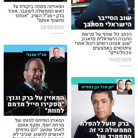
המאזינה מתחה ביקורת על
ראש הממשלה לשעבר, אוהד
ברק • סג"ל השיב: "אנחנו
שוב הסייבר
נחשוף אותם"
הישראלי מסתבך
23/03/2025
הכתב טל שחף על פרשת
החברה הישראלית פראגון:
"שוב אנחנו רואים ריגול אחרי
עיתונאים באמצעים
טכנולוגיים"
סג"ל עצבני
10/02/2025
ינון מגל ובן כספית
המאזין על ברק וגנץ:
"הפקירו חייל מדמם
למוות"
המאזין התייחס למותו של
"ברק פועל להפלת
מדחת יוסף, ותקף אותם
הממשלה כי זה
לאחר שטען: "הם גורמים
לאנשים לחשוב שביבי לא
התפקיד של