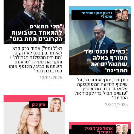
גדעון אוקו ועמיחי
אתאלי
"הכי מתאים
להתאחד בשבועות
הקרובים תחת בנט"
רא"ל (מיל') אהוד ברק קרא
"כאילו נכנס שד
לאיחוד בין בנט לאיזנקוט:
מטורף באלה
"הם יהיו המפלגה הגדולה" •
ותקף את נתניהו: "טראמפ
שמנהלים את
משתמש בביבי, מכופף אותו
המדינה"
כמו בובת גומי"
13/01/2026
רונן צור, יועץ אסטרטגי, על
שיתוף הידיעה המפוקפקת
על אהוד ברק ואפשטיין:
"עושים הכול כדי לקבור את
המדינה"
סיון כהן
23/11/2025
אראל סג"ל ואיל
ברקוביץ'