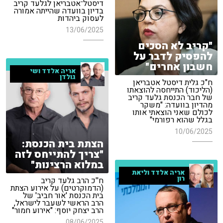
דיסטל־אטבריאן לגלעד קריב
בדיון בוועדה שהייתה אמורה
לעסוק ביהדות
13/06/2025
"קריב לא הסכים
להפסיק לדבר על
חשבון אחרים"
אריה אלדד ושי
גולדן
ח"כ גלית דיסטל אטבריאן
(הליכוד) התייחסה להוצאתו
של חבר הכנסת גלעד קריב
מהדיון בוועדה: "משקר
לכולם שאני הוצאתי אותו
בגלל שהוא רפורמי"
10/06/2025
הצתת בית הכנסת:
"צריך להתייחס לזה
במלוא הרצינות"
אריה אלדד וליאת
רון
ח''כ הרב גלעד קריב
(הדמוקרטים) על אירוע הצתת
בית הכנסת 'אור חביב' של
הרב הראשי לשעבר לישראל,
הרב יצחק יוסף: "אירוע חמור"
08/06/2025