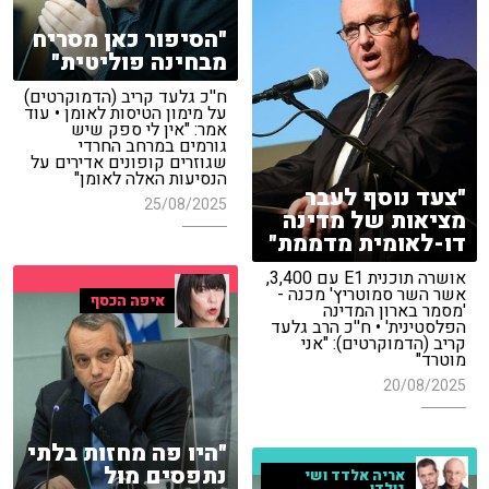
"הסיפור כאן מסריח
מבחינה פוליטית"
ח''כ גלעד קריב (הדמוקרטים)
על מימון הטיסות לאומן • עוד
אמר: "אין לי ספק שיש
גורמים במרחב החרדי
שגוזרים קופונים אדירים על
הנסיעות האלה לאומן"
"צעד נוסף לעבר
25/08/2025
מציאות של מדינה
דו-לאומית מדממת"
אושרה תוכנית E1 עם 3,400,
אשר השר סמוטריץ' מכנה -
איפה הכסף
'מסמר בארון המדינה
הפלסטינית' • ח''כ הרב גלעד
קריב (הדמוקרטים): "אני
מוטרד"
20/08/2025
"היו פה מחזות בלתי
נתפסים מול
אריה אלדד ושי
גולדן