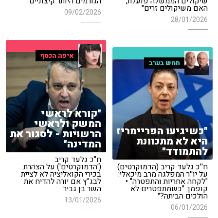
שיקולים הממשלה פועלת,
הגורמים היותר קיצוניים"
האם משיקולים זרים"
09/02/2026
28/01/2026
איפה הכסף
חמש בערב
"קורא לראשי
המשק ולראשי
"כשיגיעו הפריימריז
הרשויות - לסגור את
היא לא מתכוונת
המדינה"
להתמודד"
ח"כ גלעד קריב
ח''כ גלעד קריב (הדמוקרטים)
('הדמוקרטים') על הצהרת
על יו''ר המפלגה מרב מיכאלי:
בכירי הקואליציה לא לציית
"לקחה אחריות והתפטרה" •
לבג"ץ אם יורה להדיח את
קופמן: "כשמתפטרים לא
השר בן גביר
הולכים הביתה?"
13/01/2026
06/01/2026