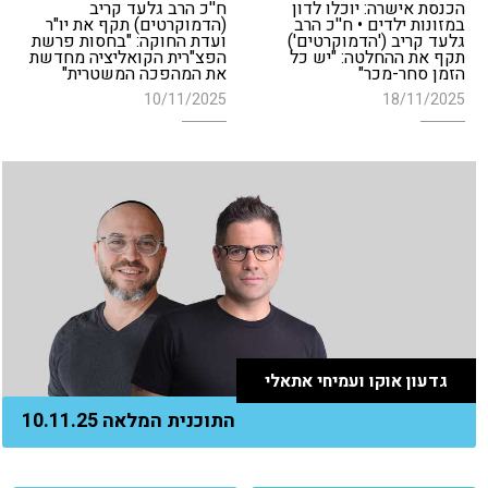
הכנסת אישרה: יוכלו לדון
ח''כ הרב גלעד קריב
במזונות ילדים • ח''כ הרב
(הדמוקרטים) תקף את יו"ר
גלעד קריב ('הדמוקרטים')
ועדת החוקה: "בחסות פרשת
תקף את ההחלטה: "יש כל
הפצ"רית הקואליציה מחדשת
הזמן סחר-מכר"
את המהפכה המשטרית"
10/11/2025
18/11/2025
גדעון אוקו ועמיחי אתאלי
התוכנית המלאה 10.11.25