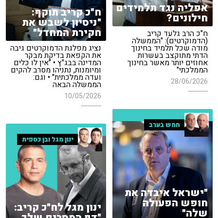
אפליה נגד תלמידים
ח"כ קריב תוקף:
חילונים?
"ניסיון לשבש את
חקירת המחדל"
ח"כ הרב גלעד קריב
(הדמוקרטים): "הממשלה
מודה שכל תלמיד בחינוך
נציג מפלגת הדמוקרטים גיבה
הדתי מתוקצב בעשרות
את הקפאת בדיקת מבקר
אחוזים יותר מאשר בחינוך
המדינה בבג"ץ • "אין לו כלים
הממלכתי"
ומיומנות, נתניהו מסרב להקים
ועדה ממלכתית" • וגם:
28/06/2026
הממשלה הבאה
10/05/2026
חמש בערב
ינון מגל ובן כספית
"ישראל איבדה את
חופש הפעולה
ינון מגל לח"כ קריב:
שלה"
"דף המסרים שלך