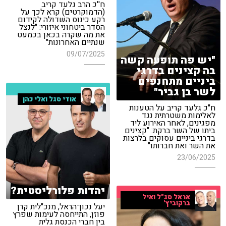
ח''כ הרב גלעד קריב
(הדמוקרטים) קרא לכך על
רקע כינוס השדולה לקידום
הסדר ביטחוני איזורי: "לנצל
את מה שקרה בכאן בכמעט
שנתיים האחרונות"
09/07/2025
"יש פה תופעה קשה
בה קצינים בדרגי
ביניים מתחנפים
לשר בן גביר"
אודי סגל ואלי כהן
ח"כ גלעד קריב על הטענות
לאלימות משטרתית נגד
מפגינים, לאחר האירוע ליד
ביתו של השר ברקת: "קצינים
בדרגי ביניים עסוקים בלרצות
את השר ואת חברותו"
23/06/2025
יהדות פלורליסטית?
אראל סג"ל ואיל
ברקוביץ'
יעל נכון־הראל, מנכ"לית קרן
פוזן, התייחסה לעימות שפרץ
בין חברי הכנסת גלית