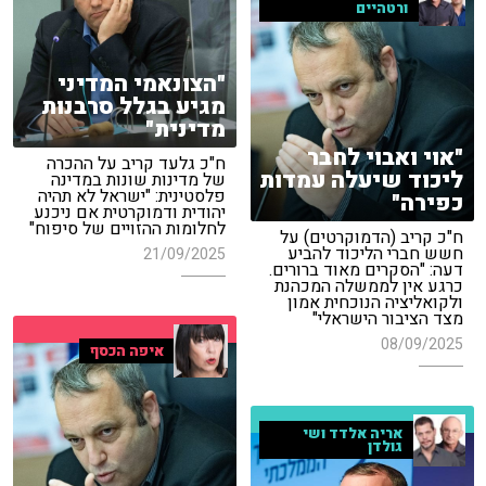
ורטהיים
"הצונאמי המדיני
מגיע בגלל סרבנות
מדינית"
"אוי ואבוי לחבר
ח"כ גלעד קריב על ההכרה
ליכוד שיעלה עמדות
של מדינות שונות במדינה
פלסטינית: "ישראל לא תהיה
כפירה"
יהודית ודמוקרטית אם ניכנע
לחלומות ההזויים של סיפוח"
ח"כ קריב (הדמוקרטים) על
חשש חברי הליכוד להביע
21/09/2025
דעה: "הסקרים מאוד ברורים.
כרגע אין לממשלה המכהנת
ולקואליציה הנוכחית אמון
מצד הציבור הישראלי"
08/09/2025
איפה הכסף
אריה אלדד ושי
גולדן