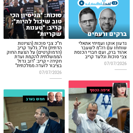
סוכות: "הניסיון הכי
טוב שיכול להיות";
קריב: "טענות
ברקים ורעמים
שקריות"
גדעון אוקו ועמיחי אתאלי
ח"כ צבי סוכות (הציונות
שוחחו עם רה"מ לשעבר
הדתית) וח"כ גלעד קריב
אהוד ברק, ועם חברי הכנסת
(הדמוקרטים) על הצעת החוק
צבי סוכות וגלעד קריב
הממשלתית להקמת ועדת
חקירה • קריב: "רוב גדול
07/07/2026
בציבור לועדה ממלכתית"
07/07/2026
איפה הכסף
חמש בערב