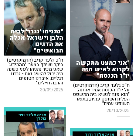
"נתניהו 'נגרר' לבית
הלבן וישראל אכלה
את הדגים
הבואשים"
ח"כ גלעד קריב (הדמוקרטים)
"אני כמעט מתקשה
ביקר ושיתף בצער: "מהמידע
לקרוא לאיש הזה
שאני מכיר נתניהו לפני כשנה
היה יכול להשיג זאת - גררנו
יו''ר הכנסת"
רגליים, איבדנו חטופים
והרבה חיילים"
ח''כ גלעד קריב (הדמוקרטים)
על יו''ר הכנסת אמיר אוחנה:
30/09/2025
"הוא פנה לנשיא בית המשפט
העליון השופט עמית, בתואר
השופט עמית"
20/10/2025
אריה אלדד ושי
גולדן
אריה אלדד ודוד