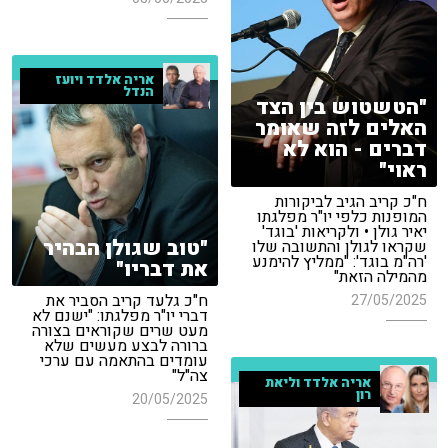
אריה אלדד ויועז
הנדל
"הטשטוש בין הצד
האלים לזה שאומר
דברים - הוא לא
ראוי"
ח"כ קריב הגיב לביקורות
המופנות כלפי יו"ר מפלגתו
יאיר גולן • ולקריאות 'בוגד'
"טוב שגולן הבהיר
שקראו לגולן והתשובה שלו
'רה"מ בוגד': "ממליץ להימנע
את דבריו"
מהמילה הזאת"
ח"כ גלעד קריב הסביר את
27/05/2025
דברי יו"ר מפלגתו: "ישנם לא
מעט שרים שקוראים בצורה
ברורה לבצע מעשים שלא
עומדים בהתאמה עם ערכי
צה"ל"
אריה אלדד וליאת
רון
20/05/2025