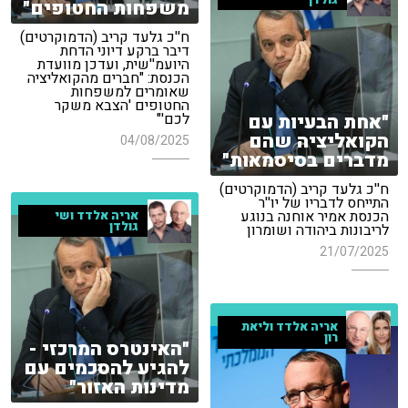
משפחות החטופים"
ח''כ גלעד קריב (הדמוקרטים)
דיבר ברקע דיוני הדחת
היועמ''שית, ועדכן מוועדת
הכנסת: "חברים מהקואליציה
שאומרים למשפחות
החטופים 'הצבא משקר
"אחת הבעיות עם
לכם'"
הקואליציה שהם
04/08/2025
מדברים בסיסמאות"
ח''כ גלעד קריב (הדמוקרטים)
התייחס לדבריו של יו''ר
הכנסת אמיר אוחנה בנוגע
אריה אלדד ושי
גולדן
לריבונות ביהודה ושומרון
21/07/2025
אריה אלדד וליאת
רון
"האינטרס המרכזי -
להגיע להסכמים עם
מדינות האזור"