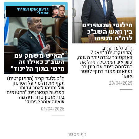
גדעון אוקו ועמיחי
אתאלי
חילופי התצהירים
בין ראש השב''כ
לרה''מ נתניהו
ח''כ גלעד קריב
(הדמוקרטים): "מאז 7
"האיש משחק עם
באוקטובר עברה יותר משנה,
השב"כ כאילו זה
כשראש הממשלה ניהל את
המלחמה ביחד עם רונן בר,
מינוי בתוך הליכוד"
ופתאום מאוד דחוף לפטר
אותו"
ח"כ גלעד קריב (הדמוקרטים)
תקף את רה"מ • על הסרטון
28/04/2025
של נתניהו לאחר עדותו
בפרשת קטארגייט: "החטופים
בידי ארגון טרור, וזה מה
שאתה אומר? ניתוק"
01/04/2025
דף מספר