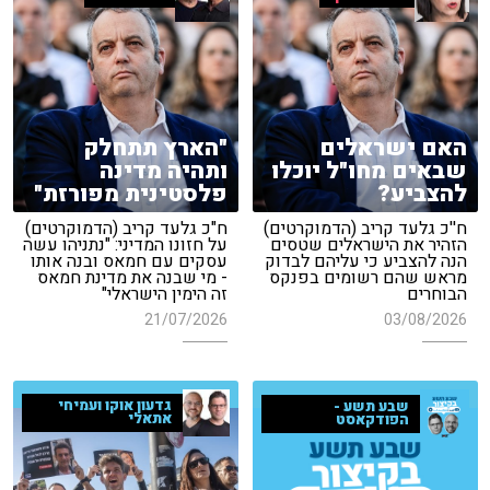
האם ישראלים
"הארץ תתחלק
שבאים מחו"ל יוכלו
ותהיה מדינה
להצביע?
פלסטינית מפורזת"
ח''כ גלעד קריב (הדמוקרטים)
ח"כ גלעד קריב (הדמוקרטים)
הזהיר את הישראלים שטסים
על חזונו המדיני: "נתניהו עשה
הנה להצביע כי עליהם לבדוק
עסקים עם חמאס ובנה אותו
מראש שהם רשומים בפנקס
- מי שבנה את מדינת חמאס
הבוחרים
זה הימין הישראלי"
21/07/2026
03/08/2026
גדעון אוקו ועמיחי
שבע תשע -
אתאלי
הפודקאסט