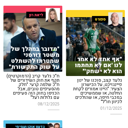
ליאת רון
ספורט
"מדובר במהלך של
משטר דורסני
"אף אחד לא אמר
שמטרתו להשתלט
לנו 'אם לא תחתמו
על שוק התקשורת"
הוא לא ישחק'"
ח"כ גלעד קריב (הדמוקרטים)
גלעד קצב, סוכנו של ינון
תקף את חוק השידורים של
פיינגזיכט, על הכישרון
ח"כ שלמה קרעי: "חלק
הצעיר: "היינו אמורים לקחת
מהסעיפים טובים, אבל
החלטה, או שממשיכים
הכניסו בחוק הזה סעיפים
במכבי חיפה, או שהולכים
עם גלולות רעל"
לכיוון חו''ל"
08/12/2025
01/12/2025
גדעון אוקו ועמיחי