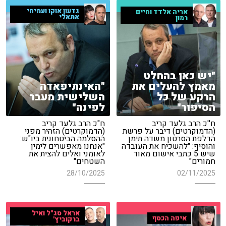
גדעון אוקו ועמיחי
אריה אלדד וחיים
אתאלי
רמון
"יש כאן בהחלט
מאמץ להעלים את
"האינתיפאדה
הרקע של כל
השלישית מעבר
הסיפור"
לפינה"
ח''כ הרב גלעד קריב
ח"כ הרב גלעד קריב
(הדמוקרטים) דיבר על פרשת
(הדמוקרטים) הזהיר מפני
הדלפת הסרטון משדה תימן
ההסלמה הביטחונית ביו"ש:
והוסיף: "להשכיח את העובדה
"אנחנו מאפשרים לימין
שיש 5 כתבי אישום מאוד
לאומני ואלים להצית את
חמורים"
השטחים"
28/10/2025
02/11/2025
אראל סג"ל ואיל
איפה הכסף
ברקוביץ'