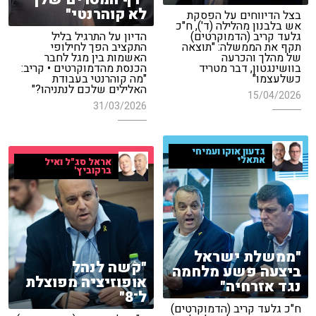
לא קוהרנטי"
בצל הדיווחים על הפסקת
אש בלבנון מהלילה (ד'), ח"כ
גלעד קריב (הדמוקרטים)
הדיון על התרגיל בליל
תקף את הממשלה: "תוצאה
התקציב הפך לחילופי
של מהלך והכרעה
האשמות בין מגל לחבר
בוושינגטון, דבר מטריד
הכנסת מהדמוקרטים • קריב:
כשלעצמו"
"מה קוהרנטי בעבודת
האלילים שלכם לנתניהו?"
15/04/2026
31/03/2026
גדעון אוקו ועמיחי
אתאלי
אראל סג"ל ואיל
ברקוביץ'
"ממשלת ישראל
"קשה לנהל
ביצעה פשע מלחמה
אופוזיציה מפוצלת
נגד אזרחיה"
ל־8"
ח"כ גלעד קריב (הדמוקרטים)