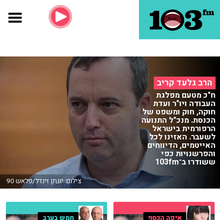
הרב גלעד קריב
ח"כ מטעם מפלגת
העבודה ויו"ר ועדת
חוקה, חוק ומשפט של
הכנסת. מנכ"ל התנועה
הרפורמית בישראל
לשעבר. האזינו לכל
האייטמים, הדיווחים
והפרשנויות כפי
ששודרו ב־103fm
צילום: יונתן זינדל/פלאש 90
איפה הכסף
חמש בערב