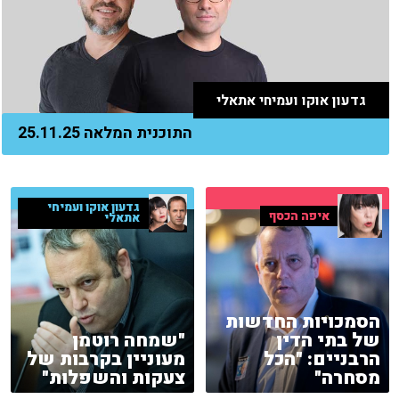
גדעון אוקו ועמיחי אתאלי
התוכנית המלאה 25.11.25
גדעון אוקו ועמיחי
איפה הכסף
אתאלי
הסמכויות החדשות
של בתי הדין
"שמחה רוטמן
הרבניים: "הכל
מעוניין בקרבות של
מסחרה"
צעקות והשפלות"