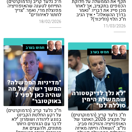
תקף את הממשלה על חלוקת
ח"כ גלעד קריב (הדמוקרטים)
הכספים בתקציב, אך לאחר
התייחס לטענה שהאופוזיציה
מכן סייג את דבריו: "נאמר
מפוצלת מדי, ואמר: "צריך
בדרך ההשאלה" • איך הגיב
לחתור לאיחודים"
ח"כ הלוי (הליכוד)?
18/02/2026
11/03/2026
חמש בערב
חמש בערב
"מדיניות הממשלה?
המשך ישיר של מה
"לא נלך לדיקטטורה
שהיה כאן לפני 7
שממשלת הימין
באוקטובר"
סוללת לנו"
ח''כ גלעד קריב (הדמוקרטים)
ח"כ גלעד קריב (הדמוקרטים)
על רקע החלטת הקבינט
על תקציב 2026, האתגר של
בנוגע ליהודה ושומרון: "לא
האופוזיציה והוויכוח סביב
לדבר עם הגורמים היותר
גל"צ: "השאלה הייתה מאיזה
מתונים, ולהעצים את