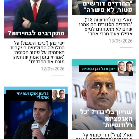
"החרדים דורשים
פטור, לא פשרה"
יואלי ברים ('חדשות 13'):
"בחדרים הסגורים הם אמרו
שהם לא מתכוונים לגייס
מתקרבים לבחירות?
אפילו צעיר חרדי אחד"
13/05/2026
ישי כהן ('כיכר השבת') על
הטלטלה הפוליטית בעקבות
האיומים על פיזור הכנסת:
"אמרתי בזמן אמת שנתניהו
מורח את החרדים"
ינון מגל ובן כספית
12/05/2026
גדעון אוקו ועמיחי
אתאלי
שריון בליכוד? "כל
האופציות
רלוונטיות"
תא"ל (מיל') דדי שמחי על