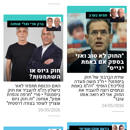
חמש בערב
ברק סרי ואלי אוחנה
"החוק לא טוב ואני
בספק אם באמת
יגייס"
חוק גיוס או
השתמטות?
שירת הברבור של חוק
ביסמוט? • ח"כ משה סעדה
(הליכוד) הוסיף: "רה"מ באמת
האם הכנסת תתפזר לאור
ובתמים רוצה להעביר את
כישלון רה"מ להעביר את חוק
החוק. אני לא רואה אותו
ביסמוט? • סרי: "חרפה והפרת
עובר"
אמון", אוחנה: "זה חוק גיוס
שצריך לשפר בצורה דרסטית"
24/05/2026
20/05/2026
גדעון אוקו ועמיחי