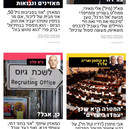
מאזינים ונבואות
סא"ל (מיל') אלי מאירי,
המאזין: "אני בסביבות גיל 50,
סמח"ט בשריון וממייסדי
אני מבית של ליכוד, אם מר
תנועת 'אל הדגל', טען:
בנימין נתניהו יעביר את חוק
"סיכנתי את חיי ואת חיי
הגיוס - הוא מפסיד בבחירות"
החיילים שלי בשביל להכניס
• ברק סרי: "הוא נחוש בזה"
משאיות, מעשה פסול ערכית"
03/02/2026
05/02/2026
רון קופמן ואריה
גיא פלג
אלדד
"המטרה היא שכן
כן, אבל?
יעמדו ביעדים"
המאזין שיתף: "אני בחור דתי,
אבי מימרן ('רדיו קול חי'), על
עשיתי צבא, ואני בעד שכל
רקע אישור תקציב המדינה