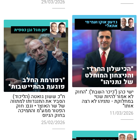
29/03/2026
גדעון אוקו ועמיחי
אתאלי
ינון מגל ובן כספית
"הכישלון החרדי -
והניצחון המוחלט
"רפורמת החלב
של נתניהו"
פוגעת בהתיישבות"
ישי כהן ('כיכר השבת'): "החוק
לא אמור להיות שנוי
ח"כ ששון גואטה (הליכוד)
במחלוקת - נתניהו לא רצה
הסביר את התנגדותו למתווה
אותו"
של שר האוצר • וגם: חוק
הפטור ממע"מ והתמיכה
11/03/2026
בחוק הגיוס
25/02/2026