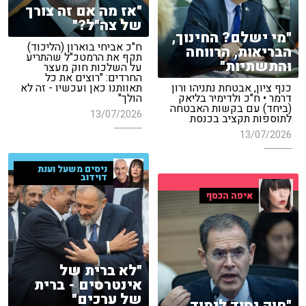
"אז מה אם זה צורך
של צה"ל?"
"מי ישלם? החינוך,
ח"כ אביחי בוארון (הליכוד)
הבריאות, הרווחה
תקף את הרמטכ"ל שהתריע
והתשתיות"
על השלכות חוק מעצר
החרדים: "רוצים את כל
כנף ציון, אבטחת נתניהו ורון
תאוותנו כאן ועכשיו - זה לא
דרמר • ח"כ ולדימיר בליאק
הולך"
(ביחד) עם בקשות האבטחה
13/07/2026
לתוספות תקציב בכנסת
13/07/2026
ניסים משעל וענת
דוידוב
איפה הכסף
"לא ברית של
אינטרסים - ברית
של ערכים"
"חוק יסוד לימוד