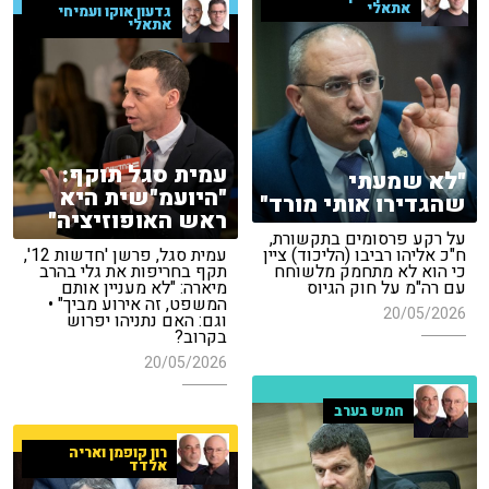
אתאלי
גדעון אוקו ועמיחי
אתאלי
עמית סגל תוקף:
"לא שמעתי
"היועמ"שית היא
שהגדירו אותי מורד"
ראש האופוזיציה"
על רקע פרסומים בתקשורת,
ח"כ אליהו רביבו (הליכוד) ציין
עמית סגל, פרשן 'חדשות 12',
כי הוא לא מתחמק מלשוחח
תקף בחריפות את גלי בהרב
עם רה"מ על חוק הגיוס
מיארה: "לא מעניין אותם
המשפט, זה אירוע מביך" •
20/05/2026
וגם: האם נתניהו יפרוש
בקרוב?
20/05/2026
חמש בערב
רון קופמן ואריה
אלדד