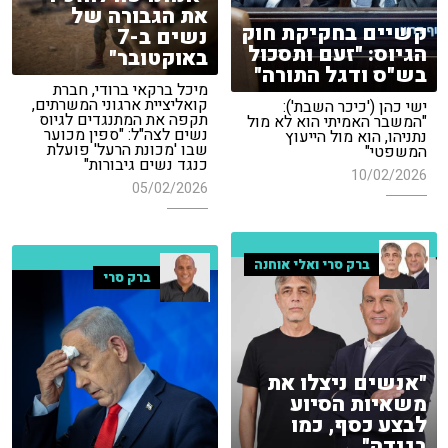
את הגבורה של
קשיים בחקיקת חוק
נשים ב-7
הגיוס: "זעם ותסכול
באוקטובר"
בש"ס ודגל התורה"
מיכל ברקאי ברודי, חברת
קואליציית ארגוני המשרתים,
ישי כהן ('כיכר השבת'):
תקפה את המתנגדים לגיוס
"המשבר האמיתי הוא לא מול
נשים לצה"ל: "ספין מכוער
נתניהו, הוא מול הייעוץ
שבו 'מכונת הרעל' פועלת
המשפטי"
כנגד נשים גיבורות"
10/02/2026
05/02/2026
ברק סרי ואלי אוחנה
ברק סרי
"אנשים ניצלו את
משאיות הסיוע
לבצע כסף, כמו
בגידה"