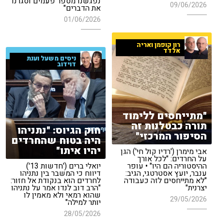
נפגשנו מספר פעמים וסגרנו
09/06/2026
את הדברים"
01/06/2026
רון קופמן ואריה
אלדד
ניסים משעל וענת
דוידוב
"מתייחסים ללימוד
תורה כבטלנות זה
חוק הגיוס: "נתניהו
הסיפור המרכזי"
היה בטוח שהחרדים
יהיו איתו"
אבי מימרן ('רדיו קול חי') הגן
על החרדים: "לכל אורך
ההיסטוריה הם היו" • עופר
יואלי ברים ('חדשות 13')
ענבר, יועץ אסטרטגי, הגיב:
דיווח כי המשבר בין נתניהו
"לא מתייחסים לזה כעבודה
לחרדים הוא בנקודת אל חזור:
יצרנית"
"הרב דוב לנדו אמר על נתניהו
שהוא רמאי ולא מאמין לו
29/05/2026
יותר למילה"
28/05/2026