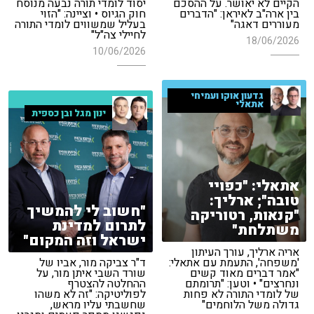
הקיים לא יאושר. על ההסכם
יסוד לומדי תורה נבעה מנוסח
בין ארה"ב לאיראן: "הדברים
חוק הגיוס • וציינה: "הזוי
מעוררים דאגה"
בעליל שמשווים לומדי התורה
לחיילי צה"ל"
18/06/2026
10/06/2026
גדעון אוקו ועמיחי
אתאלי
ינון מגל ובן כספית
אתאלי: "כפויי
טובה"; ארליך:
"חשוב לי להמשיך
"קנאות, רטוריקה
לתרום למדינת
משתלחת"
ישראל וזה המקום"
אריה ארליך, עורך העיתון
'משפחה', התעמת עם אתאלי:
ד"ר צביקה מור, אביו של
"אמר דברים מאוד קשים
שורד השבי איתן מור, על
ונחרצים" • וטען: "תרומתם
ההחלטה להצטרף
של לומדי התורה לא פחות
לפוליטיקה: "זה לא משהו
גדולה משל הלוחמים"
שחשבתי עליו מראש,