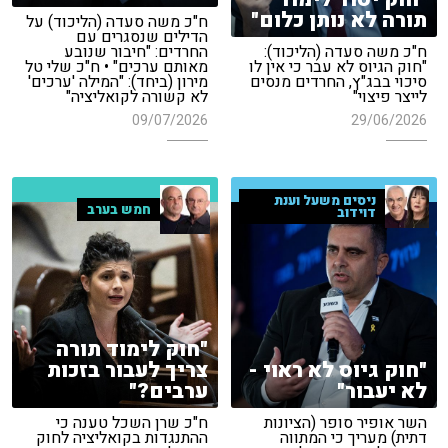
תורה לא נותן כלום"
ח"כ משה סעדה (הליכוד) על
הדילים שנסגרים עם
ח"כ משה סעדה (הליכוד):
החרדים: "חיבור שנובע
"חוק הגיוס לא עבר כי אין לו
מאותם ערכים" • ח"כ שלי טל
סיכוי בבג"ץ, החרדים מנסים
מירון (ביחד): "המילה 'ערכים'
לייצר פיצוי"
לא קשורה לקואליציה"
09/07/2026
29/06/2026
ניסים משעל וענת
חמש בערב
דוידוב
"חוק לימוד תורה
"חוק גיוס לא ראוי -
צריך לעבור בזכות
לא יעבור"
ערבים?"
השר אופיר סופר (הציונות
ח"כ שרן השכל טענה כי
דתית) מעריך כי המתווה
ההתנגדות בקואליציה לחוק