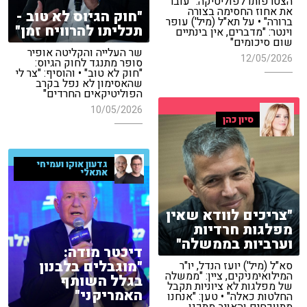
הצטרפותו לפוליטיקה: "עובר
את אחוז החסימה בצורה
"חוק הגיוס לא טוב -
ברורה" • על תא"ל (מיל') עופר
תכליתו להרוויח זמן"
וינטר: "מדברים, אין בינתיים
שום סיכומים"
שר העלייה והקליטה אופיר
12/05/2026
סופר מתנגד לחוק הגיוס:
"חוק לא טוב" • והוסיף: "צר לי
שהאסימון לא נפל בקרב
הפוליטיקאים החרדים"
10/05/2026
סיון כהן
גדעון אוקו ועמיחי
אתאלי
"צריכים לוודא שאין
מפלגות חרדיות
וערביות בממשלה"
דיכטר מודה:
"מוגבלים בלבנון
סא"ל (מיל') יועז הנדל, יו"ר
המילואימניקים, ציין: "ממשלה
בגלל השותף
של מפלגות לא ציוניות תקבל
האמריקני"
החלטות כאלה" • טען: "אנחנו
מתווכחים והאויב מתכנן