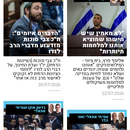
"לא מאמין שיש
"הדברים איומים":
מישהו שמוציא
ח"כ צבי סוכות
אותנו למלחמות
מזדעזע מדברי הרב
מיותרות"
לנדו
אליסף פרץ, בית ציוני -
ח''כ צבי סוכות (הציונות
המילואימניקים: "אנחנו
הדתית), יו''ר ועדת החינוך, על
נלחמים שנהיה יהודים גאים
דברי הרב לנדו: "לוחמי
ושלא נפחד לחיות במדינה
הציונות הדתית לא זקוקים
שלנו" • וגם: על טענות
לאישור מרב כזה או אחר"
למלחמות משיקולים
20/07/2026
פוליטיים
22/07/2026
גדעון אוקו ועמיחי
אתאלי
עמיחי אתאלי ואור
הלר