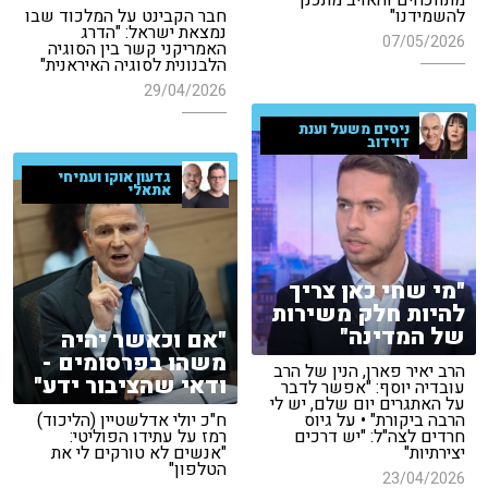
להשמידנו"
חבר הקבינט על המלכוד שבו
נמצאת ישראל: "הדרג
07/05/2026
האמריקני קשר בין הסוגיה
הלבנונית לסוגיה האיראנית"
29/04/2026
ניסים משעל וענת
דוידוב
גדעון אוקו ועמיחי
אתאלי
"מי שחי כאן צריך
להיות חלק משירות
של המדינה"
"אם וכאשר יהיה
משהו בפרסומים -
הרב יאיר פארן, הנין של הרב
ודאי שהציבור ידע"
עובדיה יוסף: "אפשר לדבר
על האתגרים יום שלם, יש לי
הרבה ביקורת" • על גיוס
ח"כ יולי אדלשטיין (הליכוד)
חרדים לצה"ל: "יש דרכים
רמז על עתידו הפוליטי:
יצירתיות"
"אנשים לא טורקים לי את
הטלפון"
23/04/2026