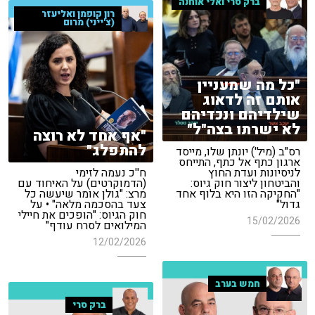
ברק סרי ואלי אוחנה
רון קופמן ואליעזר
(צ'ייני) מרום
"כל מה שמעניין
אותם זה לדאוג
שילדיהם ונכדיהם
לא ישרתו בצה"ל"
"אף אחד לא רוצה
להתפלג"
רס"ב (מיל') יונתן שלו, מייסד
ארגון כתף אל כתף, התייחס
לניסיונות ועדת החוץ
ח''כ נעמה לזימי
והביטחון ליצור חוק גיוס:
(הדמוקרטים) על האיחוד עם
"החקיקה הזו היא בלוף אחד
מרצ: "גולן אומר שיעשה כל
גדול"
צעד בהסכמה מלאה" • על
חוק הגיוס: "הופכים את חיילי
15/02/2026
המילואים לסרח עודף"
12/02/2026
חמש בערב
ברק סרי