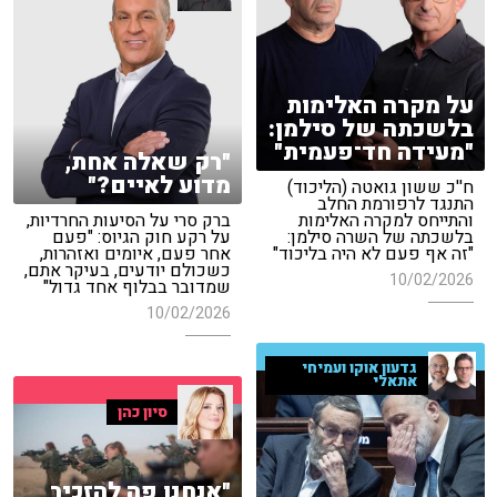
על מקרה האלימות
בלשכתה של סילמן:
"מעידה חד־פעמית"
"רק שאלה אחת,
מדוע לאיים?"
ח''כ ששון גואטה (הליכוד)
התנגד לרפורמת החלב
והתייחס למקרה האלימות
ברק סרי על הסיעות החרדיות,
בלשכתה של השרה סילמן:
על רקע חוק הגיוס: "פעם
"זה אף פעם לא היה בליכוד"
אחר פעם, איומים ואזהרות,
כשכולם יודעים, בעיקר אתם,
10/02/2026
שמדובר בבלוף אחד גדול"
10/02/2026
גדעון אוקו ועמיחי
אתאלי
סיון כהן
"אנחנו פה להזכיר