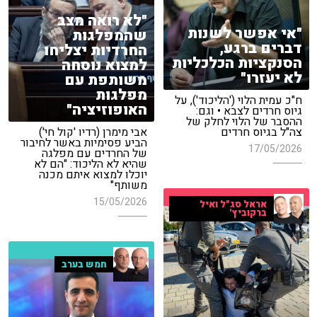
"לא רואה מצב
"אי אפשר לשנות
שהמפלגות
דברים ברגע,
החרדיות יצליחו
הסנקציות הכלכליות
למצוא נוסחה
לא יעזרו"
משותפת עם
מפלגות
ח"כ עמית הלוי ('הליכוד'), על
האופוזיציה"
גיוס חרדים לצבא • וגם:
ההסבר של הלוי לחלק של
צה"ל בגיוס חרדים
אבי מימרן (רדיו 'קול חי')
הביע פסימיות באשר לחיבור
17/05/2026
של החרדים עם מפלגה
שהיא לא הליכוד: "הם לא
יוכלו למצוא איתם מכנה
משותף"
15/05/2026
אראל סג"ל ואיל
ברקוביץ'
חמש בערב