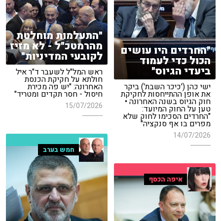
"התעלמות מוחלטת
מהרמטכ"ל - לא מזיז
"החרדים היו עושים
לקובעי המדיניות"
הכול כדי לעמוד
ביעדי הגיוס"
ראש המל"ל לשעבר ד"ר איל
חולתא על חקיקת הכנסת
ישי כהן ('כיכר השבת') ביקר
האחרונה: "יש פה מכירת
את אופן ההתייחסות לחקיקת
חיסול - חסר תקדים ומטריד"
חוק הגיוס בשנה האחרונה •
15/07/2026
טען על החוק המיועד:
"החרדים הסכימו לחוק שלא
מפרים בו אף סנקציה"
14/07/2026
חמש בערב
איפה הכסף