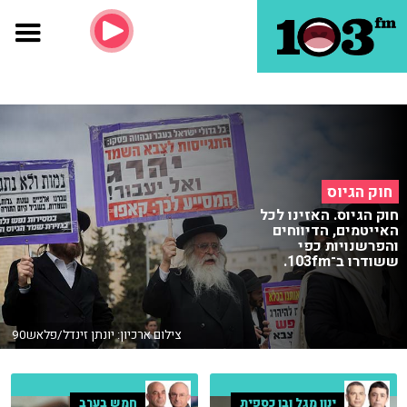
חוק הגיוס
חוק הגיוס. האזינו לכל
האייטמים, הדיווחים
והפרשנויות כפי
ששודרו ב־103fm.
צילום ארכיון: יונתן זינדל/פלאש90
ינון מגל ובן כספית
חמש בערב