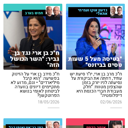
גדעון אוקו ועמיחי
חמש בערב
אתאלי
ח"כ בן ארי נגד בן
"בטיסה מעל 5 שעות
גביר: "השר הכושל
טסים בביזנס"
הזה"
ח"כ מרב בן ארי, יו"ר סיעת יש
ח"כ מירב בן ארי על הזינוק
עתיד, דחתה את הביקורת על
בפשיעה: "הוא קיבל
נסיעתה לניו יורק בזמן
מיליארדים" • וגם, מדוע לא
שהצפון מטווח: "חלק
מתקיימים דיונים בוועדה
מעבודת חברי הכנסת היא
לביטחון לאומי בנושא
דיפלומטיה"
הפרוטקשן?
18/05/2026
02/06/2026
איפה הכסף
רוני בר־און ואיתן כבל