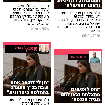
הממשלה, המדיניות
וראש הממשלה"
מירב בן ארי, יו"ר סיעת יש
עתיד, על הצעת איזנקוט
ח''כ מירב בן ארי, יו''ר סיעת
לבנט ולפיד לרוץ ברשימה
'יש עתיד', ומרכזת
משותפת: "עוד לא התחלנו
האופוזיציה בכנסת, על עזיבת
את הקמפיין, יכול להיות
ישראלים רבים את הארץ
שדברים ישתנו"
והמעבר לשלב ב' בעסקה עם
21/01/2026
חמאס
05/01/2026
אראל סג"ל ואיל
ברקוביץ'
חיים לוינסון
"תן לי דוגמה אחת
שבה בג"ץ התערב
"צאו לאנשים
בהחלטה ביטחונית"
מהצלחת וצאו להם
מבית הכנסת"
ח"כ מירב בן ארי, יו"ר סיעת
(יש עתיד) ומרכזת