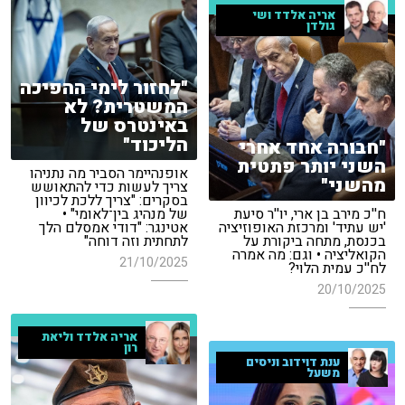
אריה אלדד ושי
גולדן
"לחזור לימי ההפיכה
המשטרית? לא
באינטרס של
הליכוד"
"חבורה אחד אחרי
השני יותר פתטית
אופנהיימר הסביר מה נתניהו
מהשני"
צריך לעשות כדי להתאושש
בסקרים: "צריך ללכת לכיוון
ח''כ מירב בן ארי, יו''ר סיעת
של מנהיג בין־לאומי" •
'יש עתיד' ומרכזת האופוזיציה
אטינגר: "דודי אמסלם הלך
בכנסת, מתחה ביקורת על
לתחתית וזה דוחה"
הקואליציה • וגם: מה אמרה
21/10/2025
לח''כ עמית הלוי?
20/10/2025
אריה אלדד וליאת
רון
ענת דוידוב וניסים
משעל