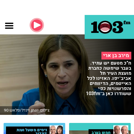
מירב בן ארי
ח"כ מטעם יש עתיד.
בעבר שימשה כחברת
מועצת העיר תל
אביב־יפו. האזינו לכל
האייטמים, הדיווחים
והפרשנויות כפי
ששודרו כאן ב־103fm
צילום: יונתן זינדל/פלאש 90
ניסים משעל וענת
חמש בערב
דוידוב