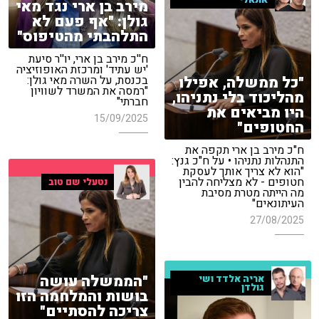
אתאלי
מירב בן ארי נגד מאי
גולן: "אף פעם לא
התלהבתי מהטיפוס"
ח''כ מירב בן ארי, יו''ר סיעת
'יש עתיד' ומרכזת האופוזיציה
"כל ממשלה, אפילו
בכנסת, על השרה מאי גולן:
"רמסה את המשרד לשוויון
מהליכוד בלי נתניהו,
חברתי"
היו מביאים את
15/09/2025
החטופים"
ח"כ מירב בן ארי תקפה את
התנהלות נתניהו • על ח"כ גנץ:
"הוא לא צריך אותך לעסקת
חטופים - לא מצליחה להבין
נטעלי שם טוב
מה הייתה מטרת מסיבת
העיתונאים"
27/08/2025
"הממשלה עושה
אריה אלדד ושי
גולדן
בושות והמלחמה הזו
צריכה להסתיים"