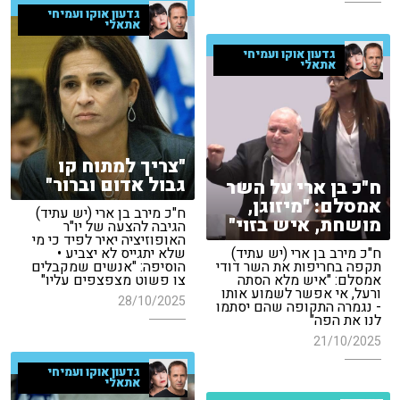
גדעון אוקו ועמיחי
אתאלי
גדעון אוקו ועמיחי
אתאלי
"צריך למתוח קו
גבול אדום וברור"
ח"כ בן ארי על השר
אמסלם: "מיזוגן,
ח"כ מירב בן ארי (יש עתיד)
מושחת, איש בזוי"
הגיבה להצעה של יו"ר
האופוזיציה יאיר לפיד כי מי
ח"כ מירב בן ארי (יש עתיד)
שלא יתגייס לא יצביע •
תקפה בחריפות את השר דודי
הוסיפה: "אנשים שמקבלים
אמסלם: "איש מלא הסתה
צו פשוט מצפצפים עליו"
ורעל, אי אפשר לשמוע אותו
28/10/2025
- נגמרה התקופה שהם יסתמו
לנו את הפה"
21/10/2025
גדעון אוקו ועמיחי
אתאלי