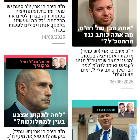
ח"כ מירב בן ארי, יו"ר סיעת יש
עתיד ומרכזת האופוזיציה
בכנסת, דנה בצורך לסיים את
המלחמה: "כל מה שעשינו
בלבנון, אנחנו יכולים לעשות
"אתה הבן של רה''מ,
בעזה"
מה אתה כותב נגד
14/08/2025
הרמטכ''ל?"
ח''כ מירב בן ארי (יש עתיד),
מרכזת האופוזיציה בכנסת:
"הגענו למצב שרמטכ''ל מגיע
אראל סג"ל ואיל
לקבינט ואומר לרה''מ 'למה
ברקוביץ'
הבן שלך כותב עליי?', ימים
משוגעים"
06/08/2025
חמש בערב
"למה לתקוע אצבע
בעין למתלוננות?"
ח"כ מירב בן ארי (יש עתיד)
ביקשה להקפיא את מינוי ח"כ