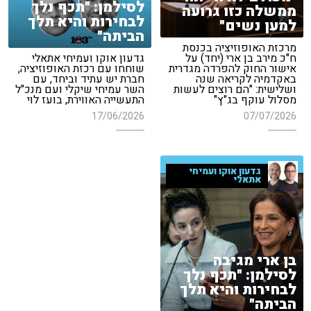
לסילמן: "תכף נלך
ממשלה כזו גרועה
לבחירות והיא תלך
למען נשים"
הביתה"
מרכזת האופוזיציה בכנסת
ח"כ מירב בן ארי (יחד) על
גדעון אוקו ועמיחי אתאלי
אישור החוק להפרדה מגדרית
שוחחו עם רכזת האופוזיציה,
באקדמיה לקריאה שנה
חברת יש עתיד וביחד, עם
ושלישית: "הם רוצים לעשות
השר עמיחי שיקלי ועם מנכ"ל
מסלול עוקף בג"ץ"
התעשייה האווירת, בועז לוי
17/06/2026
07/07/2026
גדעון אוקו ועמיחי
אתאלי
בן ארי מגיבה
לסילמן: "תכף נלך
לבחירות והיא תלך
הביתה"