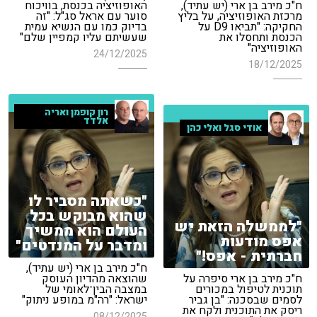
ח"כ מירב בן ארי (יש עתיד),
האופוזיציה בכנסת, בוויכוח
מרכזת האופוזיציה, על בליץ
סוער עם אראל סג"ל: "זה
החקיקה: "תביאו D9 על
בדיוק כמו עם הנשיא עמית
הכנסת ותחסלו את
שעשיתם עליו קמפיין שלם"
האופוזיציה"
24/12/2025
18/12/2025
רון קופמן ואריה
אלדד
אודי סגל ואלי כהן
"כשאתה מסביר לו
שהוא מבוקש בכל
"לממשלה הזאת יש
העולם הוא ממשיך
אפס מודעות
ומדבר על המנדטים"
חברתית - אפס!"
ח"כ מירב בן ארי (יש עתיד),
ח"כ מירב בן ארי סיפרה על
שהוצאה מהדיון העוסק
תוכנית לטיפול במכורים
במצבה הבין־לאומי של
לסמים שבסכנה: "בן גביר
ישראל: "רה"מ במופע ניתוק"
ריסק את התוכנית ולקח את
08/12/2025