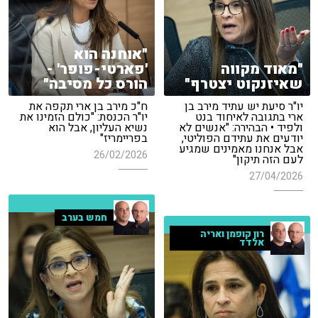
"אוחנה הוא
"מאוד מקווה
'פארטי-פופר' -
שאיזנקוט יצטרף"
הורס כל מסיבה"
יו"ר סיעת יש עתיד מירב בן
ח"כ מירב בן ארי תקפה את
ארי בתגובה לאיחוד בנט
יו"ר הכנסת: "כולם הזמינו את
ולפיד • הבהירה: "אנשים לא
נשיא העליון, אבל הוא
יודעים את עתידם הפוליטי,
בפריימריז"
אבל אנחנו מאמינים שמגיע
26/02/2026
לעם הזה תיקון"
27/04/2026
חמש בערב
רון קופמן ואריה
אלדד