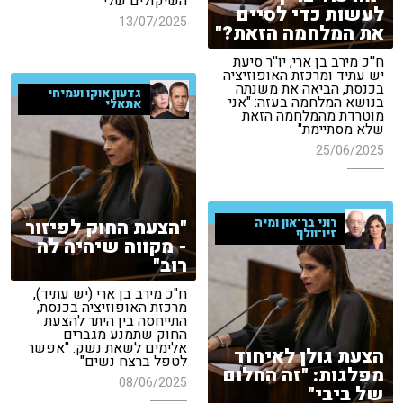
השיקולים שלי"
לעשות כדי לסיים
13/07/2025
את המלחמה הזאת?"
ח''כ מירב בן ארי, יו''ר סיעת
יש עתיד ומרכזת האופוזיציה
בכנסת, הביאה את משנתה
גדעון אוקו ועמיחי
בנושא המלחמה בעזה: "אני
אתאלי
מוטרדת מהמלחמה הזאת
שלא מסתיימת"
25/06/2025
"הצעת החוק לפיזור
רוני בר־און ומיה
זיו־וולף
- מקווה שיהיה לה
רוב"
ח"כ מירב בן ארי (יש עתיד),
מרכזת האופוזיציה בכנסת,
התייחסה בין היתר להצעת
החוק שתמנע מגברים
אלימים לשאת נשק: "אפשר
הצעת גולן לאיחוד
לטפל ברצח נשים"
מפלגות: "זה החלום
08/06/2025
של ביבי"