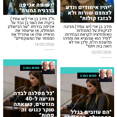
"יש פה אכיפה
"יהיו איחודים ונדע
בררנית גמורה"
לצמצם שורות ולא
לבזבז קולות"
ח"כ מירב בן ארי (יש עתיד)
ביקרה את השר בן גביר על
מירב בן ארי (יש עתיד) מגיבה
אכיפה בררנית: "שר הכישלון
לביקורת על התנהלות
המוחלט, או שישפר את
האופוזיציה לקראת הבחירות:
הראייה שלו או שיגדיל את
"לפיד הוא שהוציא את נתניהו
המספר של המשקפיים"
מלשכת רה"מ, ולכן אני לא
16/02/2026
רואה בזה ויתור"
02/02/2026
חמש בערב
חמש בערב
"כל מפלגה לבדה
מגיעה ל-40
מנדטים, כשאתה
סוקר כגוש זה
"הם עוזבים בגלל
פחות"