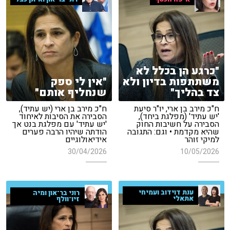
"כרגע הן בכלל לא
משתתפות בדיון ולא
"אין לי ספק
צד בהליך"
שנחליף אותם"
ח"כ מירב בן ארי, יו"ר סיעת
ח"כ מירב בן ארי (יש עתיד),
'יש עתיד' (מפלגת ביחד),
הסבירה את הסיבות לאיחוד
הסבירה על חשיבות החוק
'יש עתיד' עם מפלגת בנט אך
שהיא מקדמת • וגם: התגובה
הודתה שיהיו הרבה פערים
למיקי זוהר
אידיאולוגיים
30/04/2026
10/05/2026
ענת דוידוב ועמיחי
רוני בר־און ומיה
אתאלי
זיו־וולף