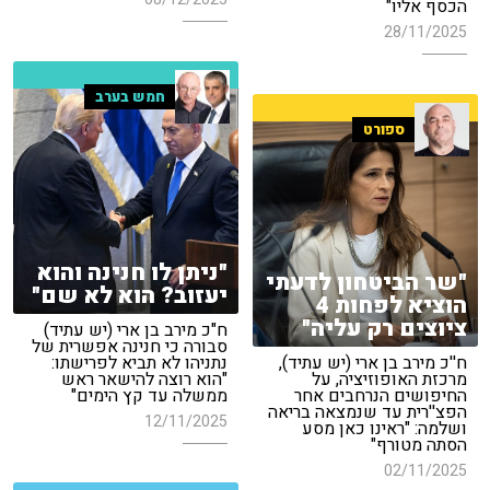
הכסף אליו"
28/11/2025
חמש בערב
ספורט
"ניתן לו חנינה והוא
"שר הביטחון לדעתי
יעזוב? הוא לא שם"
הוציא לפחות 4
ציוצים רק עליה"
ח"כ מירב בן ארי (יש עתיד)
סבורה כי חנינה אפשרית של
ח''כ מירב בן ארי (יש עתיד),
נתניהו לא תביא לפרישתו:
מרכזת האופוזיציה, על
"הוא רוצה להישאר ראש
החיפושים הנרחבים אחר
ממשלה עד קץ הימים"
הפצ''רית עד שנמצאה בריאה
12/11/2025
ושלמה: "ראינו כאן מסע
הסתה מטורף"
02/11/2025