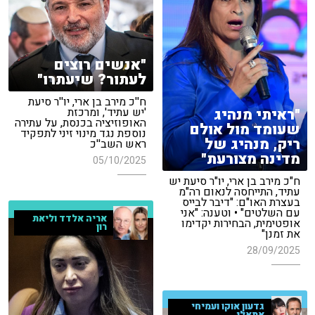
"אנשים רוצים
לעתור? שיעתרו"
ח''כ מירב בן ארי, יו''ר סיעת
"ראיתי מנהיג
'יש עתיד', ומרכזת
האופוזיציה בכנסת, על עתירה
שעומד מול אולם
נוספת נגד מינוי זיני לתפקיד
ריק, מנהיג של
ראש השב''כ
מדינה מצורעת"
05/10/2025
ח"כ מירב בן ארי, יו"ר סיעת יש
עתיד, התייחסה לנאום רה"מ
בעצרת האו"ם: "דיבר לבייס
עם השלטים" • וטענה: "אני
אריה אלדד וליאת
אופטימית, הבחירות יקדימו
רון
את זמנן"
28/09/2025
גדעון אוקו ועמיחי