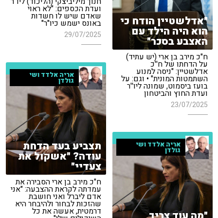
חנוך מיליביצקי (הליכוד) ליו"ר
ועדת הכספים: "לא ראוי
שאדם שיש לו חשדות
"אדלשטיין הודח כי
באונס ישמש כיו"ר"
הוא היה הילד עם
29/07/2025
האצבע בסכר"
ח"כ מירב בן ארי (יש עתיד)
על הדחתו של ח''כ
אדלשטיין: "ניסה למנוע
אריה אלדד ושי
השתמטות המונית" • וגם: על
גולדן
בועז ביסמוט, שמונה ליו''ר
ועדת החוץ והביטחון
23/07/2025
תצביע בעד הדחת
אריה אלדד ושי
גולדן
עודה? "אשקול את
צעדיי"
ח"כ מירב בן ארי הסבירה את
עמדתה לקראת ההצבעה: "אני
אדם ליברל ואני חושבת
שהזכות לבחור ולהיבחר היא
דרמטית, אעשה את כל
"מה עוד צריך