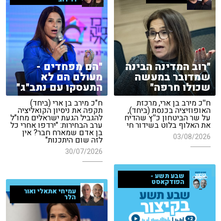
"רוב המדינה הבינה
"הם מפחדים -
שמדובר במעשה
מעולם הם לא
שכולו חרפה"
התעסקו עם נתב"ג"
ח''כ מירב בן ארי, מרכזת
ח"כ מירב בן ארי (ביחד)
האופוזיציה בכנסת (ביחד),
תקפה את ניסיון הקואליציה
על שר הביטחון כ''ץ שהדיח
להגביל הגעת ישראלים מחו"ל
את האלוף בלוט בשידור חי
ערב הבחירות: "ירדפו אחרי כל
בן אדם שמארח חבר? אין
03/08/2026
לזה שום היתכנות"
30/07/2026
שבע תשע -
הפודקאסט
עמיחי אתאלי ואור
הלר