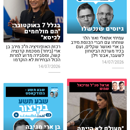
בגלל 7 באוקטובר:
גיוסים שנכשלו
"הם מולחמים
לכיסא"
עמיחי אתאלי ואור הלר
שוחחו עם חברי הכנסת מירב
בן ארי ואושר שקלים, ועם
רכזת האופוזיציה ח"כ מירב בן
בכיר מערכת הביטחון
ארי (ביחד) מסכמת קדנציה
לשעבר, אבנר וילן
קשה, ומסבירה מדוע למרות
הכול הבחירות לא הוקדמו
14/07/2026
14/07/2026
אראל סג"ל ומיכאל
שמש
שבע תשע -
הפודקאסט
בן ארי מגיבה
"מעולם לא הייתה