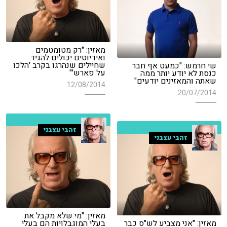
מאזין: "רק מטומטמים
ואידיוטים יכולים להגיד
שחיילים שנהרגו בקרב 'הלכו
שי חרמש: "כמעט אף חבר
על פארש'"
כנסת לא יודע יותר ממה
שאתה והמאזינים יודעים"
12/08/2014
20/07/2014
זהבי עצבני
זהבי עצבני
מאזין: "מי שלא מקבל את
מאזין: "אני מצביע לש"ס כבר
בעלי המוגבלויות הם בעלי