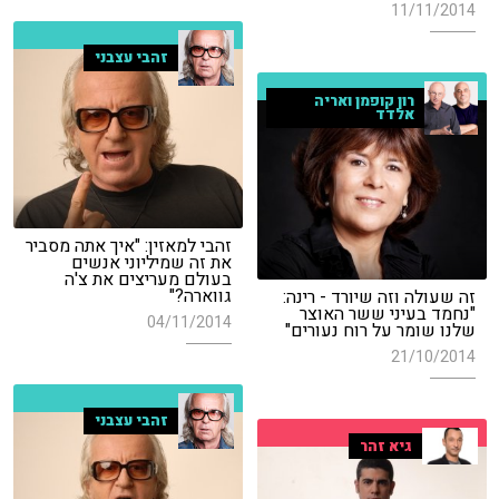
11/11/2014
זהבי עצבני
רון קופמן ואריה
אלדד
זהבי למאזין: "איך אתה מסביר
את זה שמיליוני אנשים
בעולם מעריצים את צ'ה
גווארה?"
זה שעולה וזה שיורד - רינה:
"נחמד בעיני ששר האוצר
04/11/2014
שלנו שומר על רוח נעורים"
21/10/2014
זהבי עצבני
גיא זהר