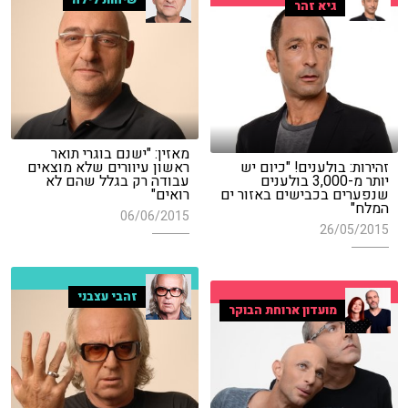
גיא זהר
מאזין: "ישנם בוגרי תואר
זהירות: בולענים! "כיום יש
ראשון עיוורים שלא מוצאים
יותר מ-3,000 בולענים
עבודה רק בגלל שהם לא
שנפערים בכבישים באזור ים
רואים"
המלח"
06/06/2015
26/05/2015
זהבי עצבני
מועדון ארוחת הבוקר