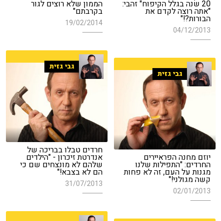
20 שנה בגלל הקיפוח" זהבי:
הממון שלא רוצים לגור
"אתה רוצה לקדם את
בקרבתם"
הבורות?!"
19/02/2014
04/12/2013
גבי גזית
גבי גזית
חרדים טבלו בבריכה של
יוזם מחנה הפראיירים
אנדרטת זיכרון - "הילדים
החרדים: "התפילות שלנו
שלהם לא מונצחים שם כי
מגנות על העם, זה לא פחות
הם לא בצבא!"
קשה מגולני!"
31/07/2013
02/01/2013