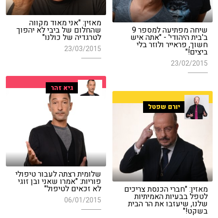
מאזין: "אני מאוד מקווה
שיחה מפתיעה למספר 9
שהחלום של ביבי לא יהפוך
ב'בית היהודי' - "אתה איש
לטרגדיה של כולנו"
חשוך, פראייר ולוזר בלי
23/03/2015
ביצים!"
23/02/2015
גיא זהר
יורם שפטל
שלומית רצתה לעבור טיפולי
פוריות: "אמרו שאני ובן זוגי
לא זכאים לטיפול"
מאזין: "חברי הכנסת צריכים
לטפל בבעיות האמיתיות
06/01/2015
שלנו, שיעזבו את הר הבית
בשקט!"