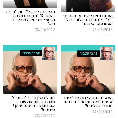
מהי בירת ישראל? עורך 'היפה
הסטודנטים לא יודעים מה זה
והחנון 3': "מדובר בתכנית
'ניל"י' - "מדובר בשלוחה של
הריאליטי היחידה שאין בה
הסמרטוט האדום"
רוע"
23/05/2012
21/03/2012
זהבי עצבני
זהבי עצבני
נתן למאזין חרדי: "שתקבל
המאזינה פונה לחרדים: "אתם
מכת בכורות ושעשרה
אפסים ואמבות מסריחות ואני
עובדים זרים יאנסו אותך!
מחרבנת עליכם!"
טינופת!"
22/02/2012
22/02/2012