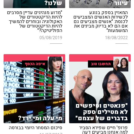
עיוור
שלנו?
המאזין בספק בנוגע
"מדוע מנהיגים עדיין מסרבים
לכשירות האנשים המצביעים
להיות הדיקטטורים של
לכנסת: "אנשים מצביעים גם
האקולוגיה ובוחרים להמשיך
אם הם לא בדיוק מבינים את
להיות הדיקטטורים של
המשמעות"
הפוליטיקה?"
05/08/2019
18/08/2022
תחשבו טוב
איפה הכסף
"פנאטים וטיפשים
לא מטילים ספק
בדברים של עצמם"
מי עלה ומי ירד?
פרופ' חיים שפירא הסביר
סיכום המסחר היומי בבורסה
למה אנחנו מביעים דעה