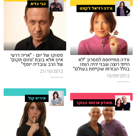
גבי גזית
ורדה רזיאל ז'קונט
פסוקו של יום - "אריה דרעי
ורדה מתייחסת למסרון: "לא
אינו אלא בובת 'נחום תקום'
הייתי רוצה שבני יהיה הומו
של הרב עובדיה יוסף"
בגלל הבורות שקיימת בעולם"
21/10/2012
10/09/2012
איריס קול
מועדון ארוחת הבוקר