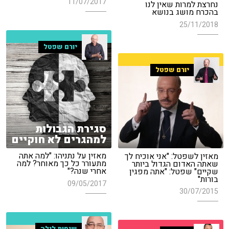
11/07/2017
נחרצת למרות שאין לנו
בהכרח מושג בנושא
25/11/2018
יורם שפטל
יורם שפטל
סגירת הגבולות
למהגרים לא חוקיים
מאזין על נתניהו: "למה אתה
מאזין לשפטל: "אני אוכיח לך
מתעורר כל כך מאוחר? למה
שאתה האדום הגדול ביותר
אחרי שנה?"
שקיים" שפטל: "אתה מפגין
בורות"
09/05/2017
30/07/2015
שיחות לילה