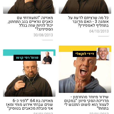
כל מה שרציתם לדעת על
מאזינה: "התעוררתי עם
אומגה 3 - האם מדובר
כאבים נוראיים בגב התחתון,
בתחליף לאספירין?
יכול להיות שזה בגלל
הספינינג?"
04/10/2013
30/08/2013
דידי לוקאלי
פרופ' רפי קרסו
שידור מיוחד מהחרמון -
מדריכת הסקי סיוון: "במקום
מאזינה בת 64: "לפני כ-6
לעצור הוא פשוט התנגש לי
שנים עברתי אירוע מוחי ומאז
בתחת!"
אני סובלת מכאבים בטוסיק"