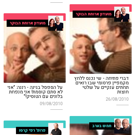
מועדון ארוחת הבוקר
מועדון ארוחת הבוקר
דברי פתיחה - שי נכנס ללחץ
מקמפיין פרסומי שבו רואים
תחתים ענקיים על שלטי
על הספסל בגינה - רננה: "אני
חוצות
לא סתם קוסמת! אני מנפחת
בלונים עם הטוסיק!"
26/08/2010
09/08/2010
חמש בערב
פרופ' רפי קרסו