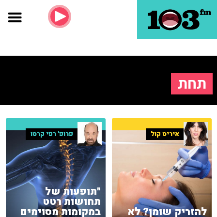
תחת
איריס קול
פרופ' רפי קרסו
"תופעות של
תחושות רטט
להזריק שומן? לא
במקומות מסוימים