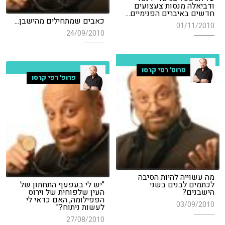
ודביאלה מנסות צעצועים
חדשים באיברים הפנימיים...
כאבים שמתחילים מהישבן...
01/11/2010
24/09/2010
פרופ' רפי קרסו
פרופ' רפי קרסו
מה עשוייה להיות הסיבה
לכתמים לבנים בשני
"יש לי בעפעף התחתון של
הישבנים?
העין שלפוחית של וירוס
הפפילומה, האם כדאי לי
03/09/2010
לעשות ניתוח?"
27/08/2010