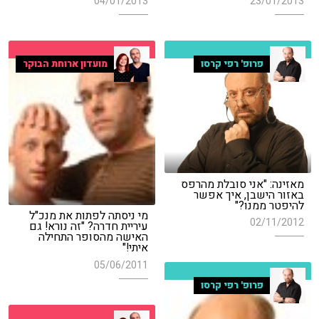
04/01/2013
23/01/2013
פרופ' רפי קרסו
מועדון ארוחת הבוקר
מאזינה: "אני סובלת מהרפס
באזור הישבן, איך אפשר
להיפטר ממנו?"
מי ניסתה לפתות את מנכ"ל
02/11/2012
עיריית חדרה? "זה נורא! גם
האישה מהסופר התחילה
איתי!"
05/06/2011
פרופ' רפי קרסו