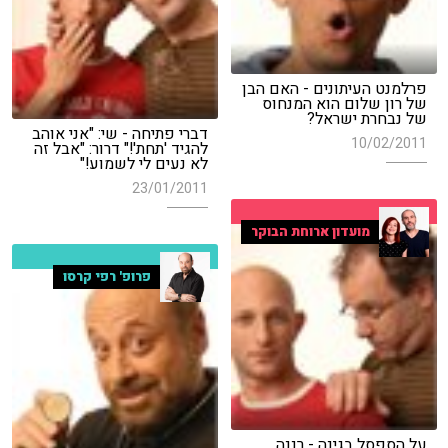
פרלמנט העיתונים - האם הבן
של רון שלום הוא המנחוס
של נבחרת ישראל?
דברי פתיחה - שי: "אני אוהב
10/02/2011
להגיד 'תחת'!" דרור: "אבל זה
לא נעים לי לשמוע!"
23/01/2011
מועדון ארוחת הבוקר
פרופ' רפי קרסו
על הספסל בגינה - רננה