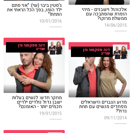
ג'סטין ביבר (שי): "אני סתם
אלכוהול וישבנים - מיהי
ילד הומו, בסך הכל הראתי את
הזמרת שהסתבכה עם
התחת!"
ממשלת מרוקו?
10/01/2016
14/06/2015
דנה ספקטור ורן
שריג
דנה ספקטור ורן
שריג
מחקר חדש: לנשים בעלות
מדוע הגברים הישראלים
ישבן גדול נולדים ילדים
מפחדים מנשים עם תחת
חכמים יותר - האומנם?
גדול?
19/01/2015
09/11/2014