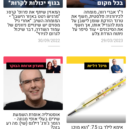
בכל מקום
בגוף יכולות לקרות"
ד"ר אברי רווה, מומחה
המאזין שיתף את פרופ' קרסו:
לכירורגיה פלסטית, חשף את
"מרגיש רטט באזור הישבן" •
טרנד הזרקת שומן לישבן על
המומחה השיב: "אחרי גיל
מנת להגדיל אותו, אך חשף
מסוים יש שינויים ניוונים של
את הסיכונים • עוד סיפר על
עמוד השדרה, דבר שיכול
ניתוח הורדת צלע
לגרום לגירוי"
30/09/2022
29/03/2023
מיכל דליות
מועדון ארוחת הבוקר
אוסטרליה אוסרת השמעת
שירים בעלי אופי מגונה -
הזמר ג'ורג' דילנס (שי): מה רע
אימא לילד בן 7.5: "הוא מוכן
בזה?