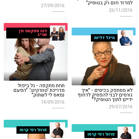
למדוד חום רק בטוסיק"
27/09/2016
25/11/2016
דנה ספקטור ורן
שריג
מיכל דליות
תחת מתקפה - גל ביפול
לא מסתפק בכיסים - "איך
מדריכת 'טוורקינג': "הפעם
גורמים לבני להפסיק לדחוף
נמאס לי לשתוק"
ידיים לתוך הטוסיק?"
14/09/2016
29/07/2016
פרופ' רפי קרסו
פרופ' רפי קרסו