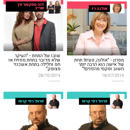
דנה ספקטור ורן
שריג
אולגה רז
שובו של התחת - "העיקר
מסרון - "אולגה, טעית! תחת
שלא מדובר בתחת מפויח או
של אישה הוא הרבה יותר
חס וחלילה בתחת אשכנזי
חשוב וסקסי מהפנים!"
מצומק"
28/10/2014
18/07/2014
פרופ' רפי קרסו
פרופ' רפי קרסו