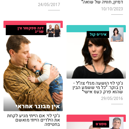
דמיון, חוויה של שואה"
24/05/2017
10/10/2023
דנה ספקטור ורן
שריג
איריס קול
ג'קי לוי הושעה מגלי צה"ל -
רן בוקר: "כל מי ששמע הבין
שהוא פרק כעס אישי"
29/05/2016
אין מבוגר אחראי
ג'קי לוי: אם הייתי מגיע לקחת
את הילדים הייתי מואשם
בחטיפה
ספורט