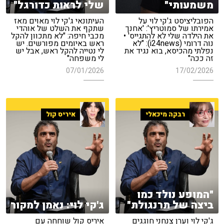
משמעותי"
שלי לראות כדורגל"
הפובליציסט ג'קי לוי על
העיתונאי ג'קי לוי מאוים מאז
אמירתו של סמוטריץ': 'אחנך
שתקף את השלט של אוהדי
את הילדה שלי לא להתגייס' •
מכבי חיפה: "לא מתכוון להקל
נוה דרומי (i24news): "לא
ראש באיומים מפורשים. יש
נפלתי מהכיסא, בוא נגיד את
לי נטייה להקל ראש, אבל יש
זה ככה"
לי משפחה"
07/01/2026
17/02/2026
רבקה מיכאלי
איריס קול
"המופע נולד כמו
ביצה של תרנגולת"
ג'קי לוי: נאמן למקור
ג'קי לוי וערן צנחני חוגגים
איריס קול שוחחה עם