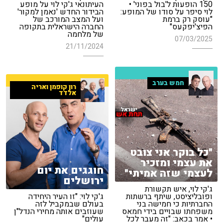
150 הופעות ל'בול בפוני' •
העיתונאי ג'קי לוי על מופע
לוי סיפר על סודו של המופע:
הבידור החדש 'נאמן למקור'
"עוסק רק ברמת
ועל המצב המורכב של
הפיצ'יפקעס"
החברה הישראלית בתקופה
של מלחמה
07/03/2025
21/11/2024
חמש בערב
רון קופמן ואריה
אלדד
"כל בוקר אני צובט
את עצמי ומזכיר
חוגגים את יום
לעצמי שזה אמיתי"
ירושלים
ג'קי לוי, איש תקשורת
ופובליציסט, שיתף ברשתות
ג'קי לוי: "זו העיר היחידה
החברתיות כי חמישה בני
בעולם שבמקביל לזה
משפחתו שבויים בידי חמאס
שעוזבים אותה מחירי הנדל"ן
• אמר בכאב: "זה מעבר לכל
עולים"