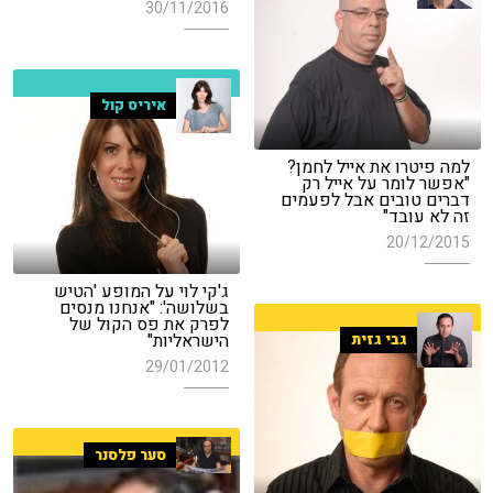
30/11/2016
איריס קול
למה פיטרו את אייל לחמן?
"אפשר לומר על אייל רק
דברים טובים אבל לפעמים
זה לא עובד"
20/12/2015
ג'קי לוי על המופע 'הטיש
בשלושה': "אנחנו מנסים
לפרק את פס הקול של
הישראליות"
גבי גזית
29/01/2012
סער פלסנר