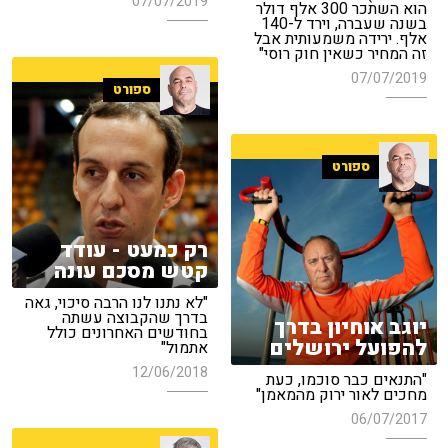
07/07/2019
הוא השתכר 300 אלף דולר
בשנה שעברה, וירד ל-140
אלף. ירידה משמעותית אבל
זה המחיר כשאין חוק רוסי"
07/07/2019
ספורט
ספורט
רק כמעט - עודד
קטש מסכם עונה
"לא נתנו לנו הרבה סיכוי, גאה
בדרך שהקבוצה עשתה
יוגב אוחיון בדרך
בחודשים האחרונים כולל
להפועל ירושלים
אתמול"
12/06/2018
"התנאים כבר סוכמו, כעת
מחכים לאור ירוק מהמאמן"
06/07/2017