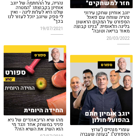
חזר למשחקים"
נהריה, על ההחתמה של יוגב
אוחיון בקבוצתו: "המטרה
שלנו היא לעלות ליגה - ואין
יוגב אוחיון שחקן עירוני
לי ספק שיוגב יוכל לעזור לנו
נהריה שוחח עם פאנל
בכך"
הספורט על המקום הראשון
בליגה הלאומית: "בנינו קבוצה
19/07/2021
מאוד בריאה וטובה"
20/03/2022
ספורט
ספורט
החידה היומית
יוגב אוחיון חתם
בהפועל חולון
מהו שיא הריבאונדים של גיא
פניני במשחק אחד ונגד מי
הוא השיג את השיא הזה?
עומרי מנהיים ('ערוץ
הספורט'): "בעונה שעברה