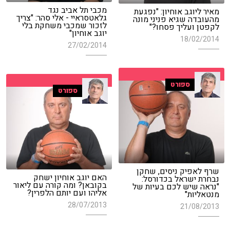
מכבי תל אביב נגד
מאיר ליוגב אוחיון: "נפגעת
גלאטסראיי - אלי סהר: "צריך
מהעובדה שגיא פניני מונה
לזכור שמכבי משחקת בלי
לקפטן ועליך פסחו?"
יוגב אוחיון"
18/02/2014
27/02/2014
ספורט
ספורט
שרף לאפיק ניסים, שחקן
האם יוגב אוחיון ישחק
נבחרת ישראל בכדורסל:
בקובאן? ומה קורה עם ליאור
"נראה שיש לכם בעיות של
אליהו ועם יותם הלפרין?
מנטאליות"
28/07/2013
21/08/2013