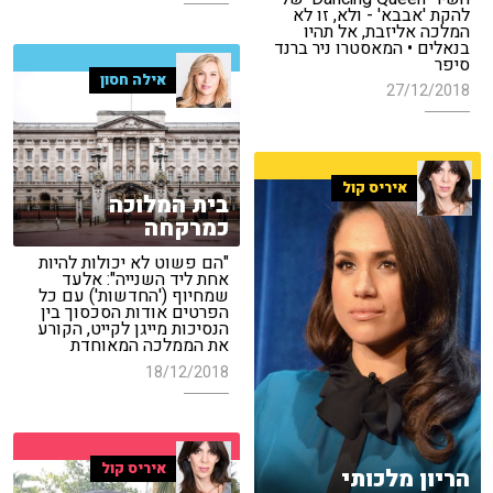
להקת 'אבבא' - ולא, זו לא
המלכה אליזבת, אל תהיו
בנאלים • המאסטרו ניר ברנד
סיפר
אילה חסון
27/12/2018
איריס קול
בית המלוכה
כמרקחה
"הם פשוט לא יכולות להיות
אחת ליד השנייה": אלעד
שמחיוף ('החדשות') עם כל
הפרטים אודות הסכסוך בין
הנסיכות מייגן לקייט, הקורע
את הממלכה המאוחדת
18/12/2018
איריס קול
הריון מלכותי