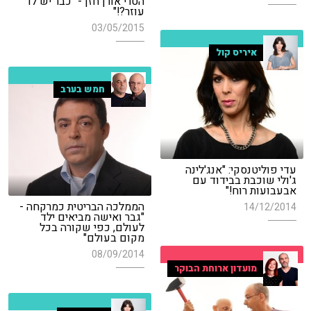
הטרי אורן חזן - "כבר יש לו
עוזר?!"
03/05/2015
איריס קול
חמש בערב
עדי פוליטנסקי: "אנג'לינה
ג'ולי שוכבת בבידוד עם
אבעבועות רוח!"
הממלכה הבריטית כמרקחה -
14/12/2014
"גבר ואישה מביאים ילד
לעולם, כפי שקורה בכל
מקום בעולם"
08/09/2014
מועדון ארוחת הבוקר