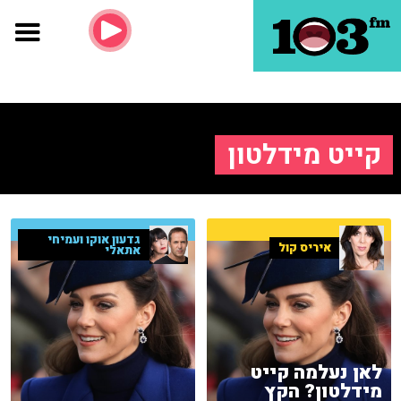
קייט מידלטון
גדעון אוקו ועמיחי
איריס קול
אתאלי
לאן נעלמה קייט
מידלטון? הקץ