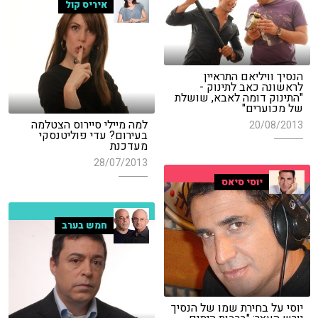
איריס קול
הנסיך וויליאם התראיין
לראשונה כאב לתינוק -
"התינוק דומה לאבא, שושלת
של מכוערים"
למה מיילי סיירוס הצטלמה
20/08/2013
בעירום? עדי פוליטנסקי
מעדכנת
28/07/2013
יוסי סיאס
חמש בערב
יוסי על בחירת שמו של הנסיך