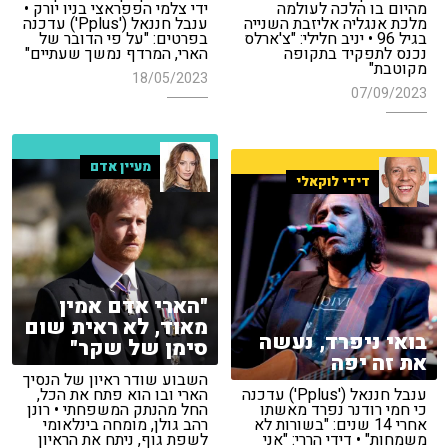
מהיום בו הלכה לעולמה
ידי צלמי הפפראצי בניו יורק •
מלכת אנגליה אליזבת השנייה
ענבל חננאל ('Pplus') עדכנה
בגיל 96 • יניב חלילי: "צ'ארלס
בפרטים: "על פי הדובר של
נכנס לתפקיד בתקופה
הארי, המרדף נמשך שעתיים"
מקוטבת"
18/05/2023
07/09/2023
מעיין אדם
דידי לוקאלי
"הארי אדם אמין
מאוד, לא ראית שום
בואי ניפרד, נעשה
סימן של שקר"
את זה יפה
השבוע שודר ראיון של הנסיך
ענבל חננאל ('Pplus') עדכנה
הארי ובו הוא פתח את הכל,
כי חמי רודנר נפרד מאשתו
החל מהנתק המשפחתי • רונן
אחרי 14 שנים: "בשורות לא
רהב גולן, מומחה בינלאומי
משמחות" • דידי הררי: "אני
לשפת גוף, ניתח את הראיון