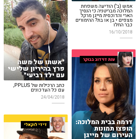
אמש (ב') הודיעה משפחת
המלוכה מבריטניה כי הנסיך
הארי והדוכסית מייגן מרקל
מצפים • בן או בת? ההימורים
כבר החלו
16/10/2018
ענת דוידוב בבוקר
"אשתו של משה
פרץ בהיריון שלישי
עם ילד רביעי"
כתב הרכילות של PPLUS,
עם כל העדכונים
24/04/2018
דרמה בבית המלוכה:
דידי לוקאלי
הופצו תמונות
העירום של מייגן