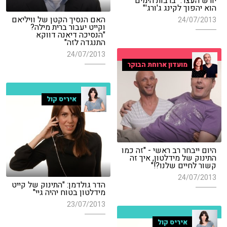
יורש העצר: "ברבות הימים
הוא יהפוך לקינג ג'ורג'"
האם הנסיך הקטן של וויליאם
24/07/2013
וקייט יעבור ברית מילה?
"הנסיכה דיאנה דווקא
התנגדה לזה"
24/07/2013
מועדון ארוחת הבוקר
איריס קול
היום ייבחר רב ראשי - "זה כמו
התינוק של מידלטון, איך זה
קשור לחיים שלנו?!"
24/07/2013
הדר גולדמן: "התינוק של קייט
מידלטון בטוח יהיה גיי"
23/07/2013
איריס קול