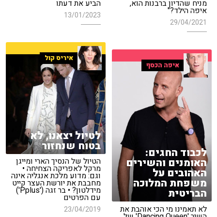
מניח שהדיון ברבנות הוא,
הביע את דעתו
איפה הילד?"
13/01/2023
29/04/2021
איריס קול
איפה הכסף
לטיול יצאנו, לא
בטוח שנחזור
לכבוד החגים:
האומנים והשירים
הטיול של הנסיך הארי ומייגן
מרקל לאפריקה הצחיחה •
האהובים על
וגם: מדוע מלכת אנגליה אינה
משפחת המלוכה
מחבבת את יורשת העצר קייט
מידלטון? • בר זגה ('Pplus')
הבריטית
עם הפרטים
לא תאמינו מי הכי אוהבת את
23/04/2019
השיר 'Dancing Queen' של