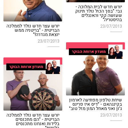
יורש חדש לבית המלוכה -
גבי: "בסך הכול נולד תינוק
שעושה קקי והאנגלים
בהיסטריה"
יורש עצר חדש נולד לממלכה
23/07/2013
הבריטית - "בריטניה ממש
יוצאת מגדרה!"
23/07/2013
מועדון ארוחת הבוקר
מועדון ארוחת הבוקר
שיחת טלפון מפתיעה לארמון
בקינגהאם - "דיס איז פרינס
ג'ון ואני מאחל המון מזל טוב"
יורש עצר חדש נולד לממלכה
23/07/2013
הבריטית - "הם מתכנסים
בלידות ואנחנו מתכנסים
בלוויות"