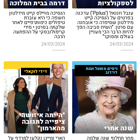
לספקולציות
דרמה בבית המלוכה
ענבל חננאל ('Pplus') עדכנה
הנסיכה מויילס קייט מידלטון
בפרטים על הנסיכה קייט
חשפה כי היא עוברת
מידלטון שסיפרה כי אובחנה
טיפולים כימותרפיים לאחר
עם סרטן: "השיח סביבה הפך
שלקתה בסרטן • מירי
להיות הדבר הכי מעניין
קרימולובסקי על ההפתעה
בעולם ומסוקר"
הרבה
24/03/2024
24/03/2024
ניסים משעל וענת
דידי לוקאלי
דוידוב
"הייתה איזושהי
ציפייה לתגובה
שנה אחרי
מהארמון"
מחר תחלוף שנה שלמה
הארי ומייגן נקלעו למרדף על