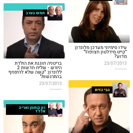
חמש בערב
עידו סימיוני מעדכן מלונדון:
"קייט מידלטון חצופה!"
מדוע?
בריטניה חוגגת את הולדת
23/07/2013
היורש - שליח חדשות 2
ללונדון: "קשה שלא להיסחף
בהתרגשות"
23/07/2013
גבי גזית
רון קופמן ואריה
אלדד