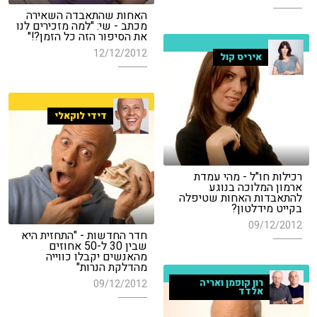
האחות שהתאבדה השאירה
מכתב - שי: "למה מזכירים לנו
את הסיפור הזה כל הזמן?!"
12/12/2012
איריס קול
דידי לוקאלי
רכילות חו"ל - מהי עמדת
ארמון המלוכה בנוגע
להתאבדות האחות שטיפלה
בקייט מידלטון?
09/12/2012
חדר החדשות - "התחזית היא
שבין 30 ל-50 אחוזים
מהאנשים יקבלו כווייה
מהדלקת הנרות"
רון קופמן ואריה
09/12/2012
אלדד