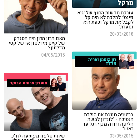
מרקל
עורכת חדשות החוץ של 'גיא
פינס': למלכה לא היה קל
לקבל את מרקל וכעת היא
נסערת"
20/03/2018
האם הרון הרון היה הסנדק
של קייט מידלטון או של קטי
מדלתון?
04/05/2015
רון קופמן ואריה
אלדד
מועדון ארוחת הבוקר
בריטניה חוגגת את הולדת
הנסיכה - "לונדון לבשה
חליפה ורודה מכף רגל עד
ראש"
שיחת טלפון מפתיעה לח"כ
03/05/2015