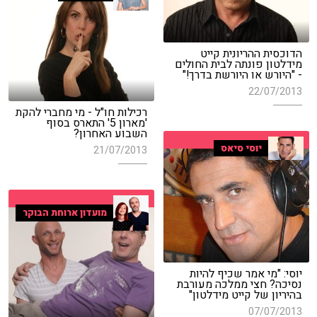
הדוכסית ההריונית קייט
מידלטון פונתה לבית החולים
- "היורש או היורשת בדרך!"
22/07/2013
רכילות חו"ל - מי מחברי להקת
'מארון 5' התארס בסוף
השבוע האחרון?
יוסי סיאס
21/07/2013
מועדון ארוחת הבוקר
יוסי: "מי אמר שכיף להיות
נסיכה? חצי ממלכה מעורבת
בהיריון של קייט מידלטון"
07/07/2013