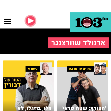
ארנולד שוורצנגר
שניים עד ארבע
ספורט
'הטורף: שטח פראי'
הלו, בוזגלו, לא