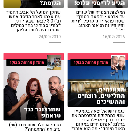
הגיע לדיסני פלוס!
הגזמת?
המלצות הצפייה של שניים
שחקן הפועל תל אביב החמיר
עד ארבע • והפעם הטורף:
עם עצמו לאחר הפסד אמש
שטח פראי • דני קרפל: "יריות
(ב') 3:0 לבאר שבע • דני
ופיו פיו זה הז'אנר האהוב
דבורין סבור כי בחר במילים
עליי"
שמוטב היה לוותר עליהן
24/09/2019
16/02/2026
מועדון ארוחת הבוקר
מועדון ארוחת הבוקר
מתווכחים,
מחליטים, רוצחים
וממשיכים
שוורצנגר נגד
כנסת ישראל יצאה בקמפיין
טראמפ
שנוי במחלוקת ומפרסמת את
- רצח רבין • אפילו אורי
בהלם: "אנחנו חיים במקום
מדוע ארנולד שוורצנגר (שי)
מאוד מיוחד" • מה הוא אומר?
עזב את 'המתמחה'?