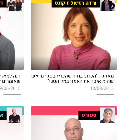
ורדה רזיאל ז'קונט
דנ
מאזינה: "הכרתי בחור שהכריז בפניי מראש
דנה למאזינ
שהוא איבד את האמון במין הנשי"
שאומרים ל
9/06/2015
13/08/2015
ספורט
אל