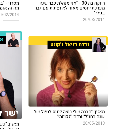
רווקה בת 30 - "אני מנהלת כבר שנה
מסרון - "ב
מערכת יחסים מאוד לא רצינית עם גבר
מה זה אומר
בגילי"
0/02/2014
20/03/2014
אל
ורדה רזיאל ז'קונט
ישר ל
מאזין: "חברה שלי רוצה לטוס לטיול של
שנה בחו"ל" ורדה: "זכותה!"
20/05/2013
מאזין: "כש
רק על המג