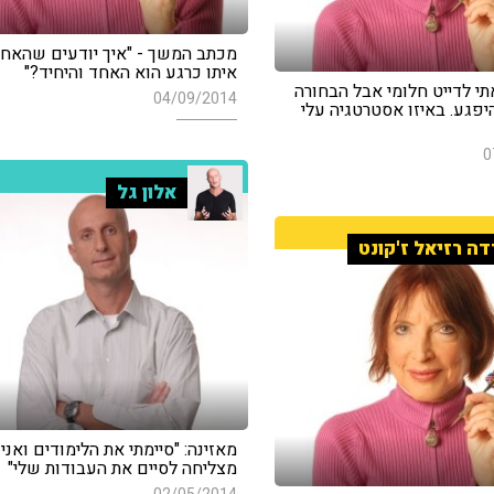
מכתב המשך - "איך יודעים שהאח
איתו כרגע הוא האחד והיחיד?"
אתי לדייט חלומי אבל הבחורה
04/09/2014
פגע. באיזו אסטרטגיה עלי
0
אלון גל
דה רזיאל ז'קונט
מאזינה: "סיימתי את הלימודים ואני
מצליחה לסיים את העבודות שלי"