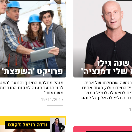
 שנה גילו
שלי דמנציה"
פרויקט 'השפצת'
רגישה שמחלתו של אביה
מנהל מחלקת החינוך והנוער: "המט
 החיים שלה, בעוד אחים
לבני הנוער מענה למקום התנדבות
ם לסייע לה לטפל במצב
משמעותי"
ד המליץ לה אלון גל לנהוג
19/11/2017
1
ורדה רזיאל ז'קונט