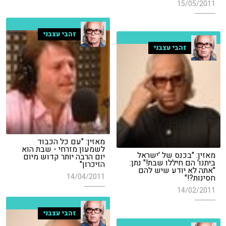
15/05/2011
זהבי עצבני
זהבי עצבני
מאזין: "עם כל הכבוד
לשמעון מזרחי - שבת הוא
מאזין: "בכנס של 'ישראל
יום הרבה יותר קדוש מיום
ביתנו' הם חיללו שבת!" נתן:
הזיכרון"
"אתה לא יודע שיש להם
14/04/2011
חסינות?!"
14/02/2011
זהבי עצבני