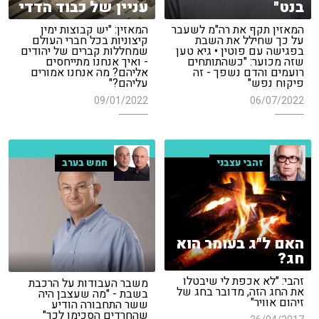
בנט"
עניין של כבוד הדדי
המאזין תקף את רה"מ לשעבר
המאזין: "יש קבוצות ימין
על כך שחילל את השבת
קיצוניות בכל חברי העולם
בפגישה עם פוטין • גיא טען
שמחללות קברים של יהודים
שזה מכוער: "כשהתותחים
- ואיך אנחנו מתייחסים
רועמים והדם נשפך - זה
אליהם? מה אנחנו אמורים
פיקוח נפש"
עליהם?"
09/01/2022
06/07/2022
זהבי עצבני
חמש בערב
האם ל"ג בעומר הוא
חג?
זהבי: "לא אכפת לי שיבטלו
משבר העבודות על הרכבת
את החג הזה, מדובר בחג של
בשבת - "מה שעצבן היה
זיהום אוויר"
ששר התחבורה הודיע
שהחרדים הסכימו לכך"