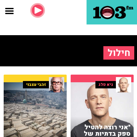
חילול
גיא פלג
זהבי עצבני
"אני רוצה להטיל
ספק בדתיות של