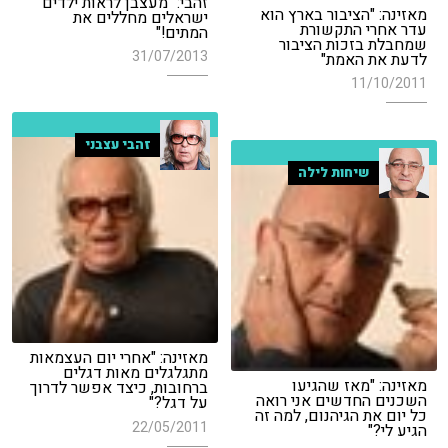
זהבי: "מעצבן לראות ילדים
מאזינה: "הציבור בארץ הוא
ישראלים מחללים את
עדר אחרי התקשורת
המתים!"
שמחבלת בזכות הציבור
31/07/2013
לדעת את האמת"
11/10/2011
זהבי עצבני
שיחות לילה
מאזינה: "אחרי יום העצמאות
מתגלגלים מאות דגלים
מאזינה: "מאז שהגיעו
ברחובות, כיצד אפשר לדרוך
השכנים החדשים אני רואה
על דגל?"
כל יום את הגיהנום, למה זה
22/05/2011
הגיע לי?"