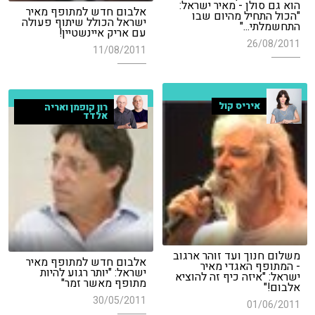
הוא גם סולן - מאיר ישראל:
אלבום חדש למתופף מאיר
"הכול התחיל מהיום שבו
ישראל הכולל שיתוף פעולה
התחשמלתי..."
עם אריק איינשטיין!
26/08/2011
11/08/2011
איריס קול
רון קופמן ואריה
אלדד
משלום חנוך ועד זוהר ארגוב
אלבום חדש למתופף מאיר
- המתופף האגדי מאיר
ישראל: "יותר רגוע להיות
ישראל: "איזה כיף זה להוציא
מתופף מאשר זמר"
אלבום!"
30/05/2011
01/06/2011