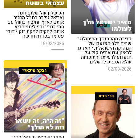
עצמאי בשטח
הכישלון של שלום חנוך
ואריאל זילבר בחו"ל החזיר
מאיר ישראל הלך
אותם לארץ, וחיבור כושל עם
מתי כספי ודני ליטני הביא
לעולמו
אותם להקים להקת רוק • דודי
פטימר בסדרה חדשה
פרידה מהמתופף המיתולוגי
שהיה הלב הפועם של
18/02/2026
המוזיקה הישראלית • האזינו
לראיון עם איריס קול על
הגעגוע לרעייתו והתוכניות
שלא הספיק להשלים
02/03/2026
רבקה מיכאלי
גבי גזית
"זה היה, זה נשאר
וזה לא הולך"
המתופף מאיר ישראל סיפר