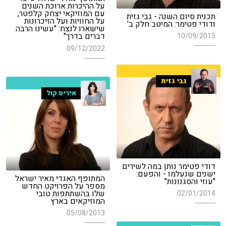
על ההיכרות ארוכת השנים
עם המוזיקאי יצחק קלפטר,
תכנית סיום השנה - גבי גזית
על החוויות ועל הזיכרונות
ודודי פטימר: המיטב חלק ב'
שישארו לנצח: "עשינו הרבה
דברים בדרך"
10/09/2015
09/12/2022
גבי גזית
איריס קול
דודי פטימר נותן במה לשירים
ישנים שנעלמו - והפעם:
המתופף האגדי מאיר ישראל
"עוזי והסגנונות"
מספר על הפרויקט החדש
שלו בהשתתפות טובי
02/01/2014
המוזיקאים בארץ
05/08/2013