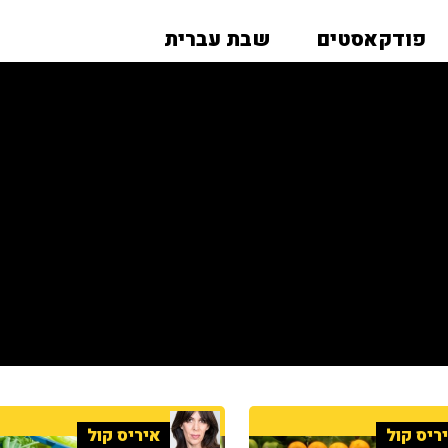
פודקאסטים
שבת עברית
ריס קול
איריס קול