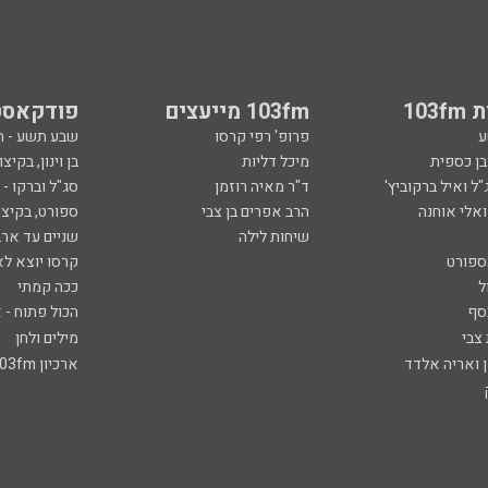
103
103fm מייעצים
פודקאסט
ע
פרופ' רפי קרסו
שבע תשע - 
ובן כספית
מיכל דליות
בן וינון, בקיצו
ל ואיל ברקוביץ'
ד"ר מאיה רוזמן
סג"ל וברקו -
ואלי אוחנה
הרב אפרים בן צבי
ספורט, בקיצו
שיחות לילה
שניים עד ארב
ספורט
קרסו יוצא לא
ל
ככה קמתי
סף
הכול פתוח - א
 צבי
מילים ולחן
ן ואריה אלדד
ארכיון 103fm