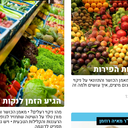
ת הפירות
מאמן הכושר והתזונאי על ניקוי
ום מיצים, איך עושים ולמה זה
1
הגיע הזמן לנקות
מהו ניקוי רעלים? • מאמן הכושר וה
מורן טלר על השיטה שתחזיר לגופנ
ר מאיה רוזמן
הרעננות והקלילות הטבעית • ויש ג
תפריט לדוגמה