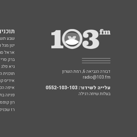
תוכניות fm
שבע תש
ינון מגל 
אראל סג"
ברק סרי 
גיא פלג
דבורה הנביאה 6, רמת השרון
תוכנית ה
radio@103.fm
איריס קו
עלייה לשידור: 0552-103-103
איפה הכ
בעלות שיחה רגילה
פנינה בת
רון קופמ
רז שכניק