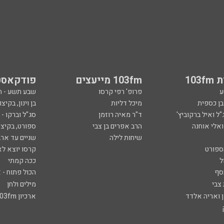
103
103fm מייעצים
פודקאסט
ע
פרופ' רפי קרסו
שבע תשע - 
ובן כספית
מיכל דליות
בן וינון, בקיצו
ל ואיל ברקוביץ'
ד"ר מאיה רוזמן
סג"ל וברקו -
ואלי אוחנה
הרב אפרים בן צבי
ספורט, בקיצו
שיחות לילה
שניים עד ארב
ספורט
קרסו יוצא לא
ל
ככה קמתי
סף
הכול פתוח - א
 צבי
מילים ולחן
ן ואריה אלדד
ארכיון 103fm