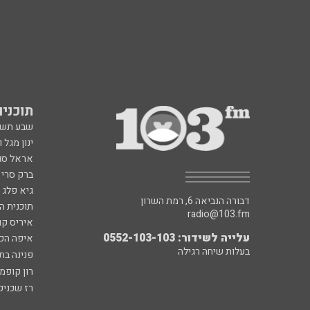
תוכניות fm
שבע תש
ינון מגל 
אראל סג"
ברק סרי 
גיא פלג
דבורה הנביאה 6, רמת השרון
תוכנית ה
radio@103.fm
איריס קו
עלייה לשידור: 0552-103-103
איפה הכ
בעלות שיחה רגילה
פנינה בת
רון קופמ
רז שכניק