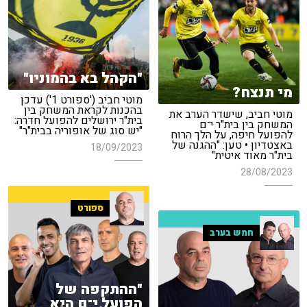
"הקהל בא בהמוניו"
מי תנצח?
מוטי חביב ('ספורט 1') עדכן
בהכנות לקראת המשחק בין
מוטי חביב, שישדר הערב את
בית"ר ירושלים להפועל חדרה:
המשחק בין בית"ר י־ם
"יש סוג של אופוריה בבית"ר"
להפועל חיפה, על הלך הרוח
באצטדיון • טען: "ההגנה של
18/09/2023
בית"ר מאוד איטית"
28/08/2023
ספורט
חמש בערב
"ההתקפה של
הפועל י־ם היא