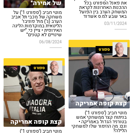
של אמירה"
את פאנל הספורט בכל
ההכנות האחרונות לקראת
המשחק הערב בין הפועל
מוטי חביב ('ספורט 1') על
באר שבע למ.ס אשדוד
משחקה של מכבי תל אביב
הערב (ג') מול פוניבז'
03/11/2024
הליטאית במוקדמות הליגה
האירופית • ציין כי: "יש
שינויים לא קטנים"
06/08/2024
ספורט
ספורט
קצת קופה אמריקה
מוטי חביב ('ספורט 1')
בניתוח קצר ממשחקי אמש
קצת קופה אמריקה
בטורניר הגדול באמריקה •
וגם: מה ההימור שלו למשחקי
הלילה?
מוטי חביב ('ספורט 1')