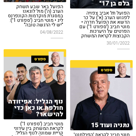
בלם בן 17"
הפועל באר שבע תשחק
הערב (ה') מול לוגאנו
הפועל תל אביב צפויה
במסגרת מוקדמות הקונפרנס
לפגוש הערב (א') על כר
ליג • מוטי חביב ('ספורט 1'):
הדשא את הפועל חדרה •
"יש לי הרגשה טובה"
מוטי חביב ('ספורט 1') עם
הפרטים על היערכות
04/08/2022
הקבוצות לקראת המשחק
30/01/2022
ספורט
ספורט
נוף הגליל: אפיזודה
חולפת או כאן כדי
להישאר?
מוטי חביב ('ספורט 1')
נתניה ועוד 15
לקראת המשחק בין עירוני
קריית שמונה לנוף הגליל:
מוטי חביב לקראת 'הפרלמנט'