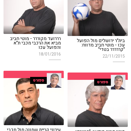
רררועד מקוררר - מוטי חביב
בית"ר ירושלים מול הפועל
מביא את הרכבי מכבי ת"א
עכו - מוטי חביב מדווח:
והפועל עכו
"קררררר בטדי"
18/01/2016
22/11/2015
ספורט
ספורט
עירוני קריית שמונה מול מכבי