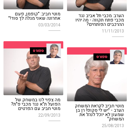
מוטי חביב: "קופמן, פעם
הערב: מכבי תל אביב נגד
אחרונה שאני מגלה לך סוד!"
מכבי פתח תקווה - מה יהיו
ההרכבים הפותחים?
03/03/2014
11/11/2013
ספורט
ספורט
מה צפוי לנו במשחק של
הפועל ת"א נגד מכבי פ"ת?
מוטי חביב לקראת המשחק
מוטי חביב עם הפרטים
הערב - "יש לי סקופ! רן בן
שמעון לא יוכל לנהל את
22/09/2013
המשחק"
25/08/2013