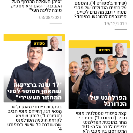
"סימן השאלה המרחף מעל
(שידור ב'ספורט 4'), והפעם:
הקבוצה - האם היא מספיק
על הימים הגדולים של מכבי
טובה לליגת העל"
נתניה • וגם: מה גרם לשייע
פייגנבוים להתרגש במיוחד?
03/08/2021
19/12/2019
ספורט
ספורט
"17 שנה ברציפות
שמאמן מפוטר לפני
המחזור העשירי"
הפרלמנט של
הכדורגל
בעקבות פיטורי מאמן ק"ש
מסאי דגו, התייחס מוטי חביב
קצת סיפורי נוסטלגיה: מוטי
('ספורט 1') לנתון שמצא
חביב ('ספורט 1') סיפר כי
לקראת תוכנית הפרלמנט
מחר בתוכנית הפרלמנט
שמשודרת כל שישי ב'ספורט
צפויים לדבר על ה-10:0
4'
המפורסם בין מכבי ת"א