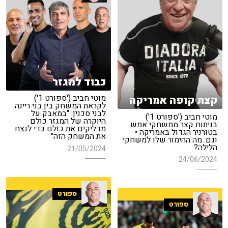
כבוד למגזר
מוטי חביב ('ספורט 1')
קצת קופה אמריקה
לקראת המשחק בין בני ריינה
לבני סכנין: "במאבק על
מוטי חביב ('ספורט 1')
היוקרה של המגזר כולם
בניתוח קצר ממשחקי אמש
מדליקים את כולם כדי לנצח
בטורניר הגדול באמריקה •
את המשחק הזה"
וגם: מה ההימור שלו למשחקי
הלילה?
21/05/2024
24/06/2024
ספורט
ספורט