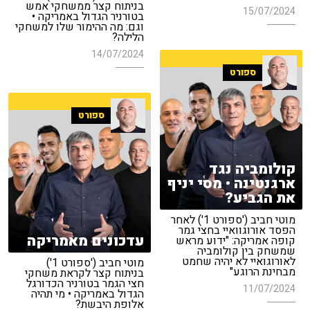
בניתוח קצר ממשחקי אמש
15/07/2024
בטורניר הגדול באמריקה •
וגם: מה ההימור שלו למשחקי
הלילה?
14/07/2024
ספורט
ספורט
קולומביה נגד
ארגנטינה • מסי יניף
את הגביע?
מוטי חביב ('ספורט 1') לאחר
הפסד אורוגוואיי בחצי גמר
עדכונים מאמריקה
קופה אמריקה: "ידוע מראש
שמשחק בין קולומביה
לאורוגואיי לא יהיה שחמט
מוטי חביב ('ספורט 1')
מבחינת הרוגע"
בניתוח קצר לקראת משחקי
חצי הגמר בטורניר הכדורגל
11/07/2024
הגדול באמריקה • מי תהיה
אלופת היבשת?