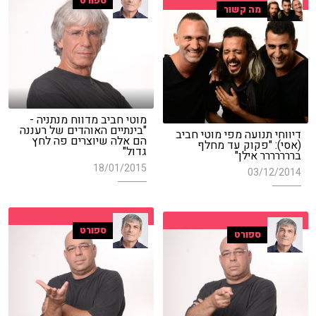
ספורט
מה קשור
מוטי חביב מדווח מנתניה -
"בינתיים האוהדים של רעננה
דיווחי תנועה מפי מוטי חביב
הם אלה שיוצרים פה לחץ
(אסי): "פקוק עד מחלף
גדול"
בררררררר אילן"
18/01/2015
03/12/2014
ספורט
ספורט