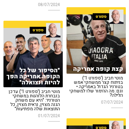
08/07/2024
ספורט
ספורט
קצת קופה אמריקה
"הסיפור של כל
הקופה אמריקה הפך
מוטי חביב ('ספורט 1')
להיות ונצואלה"
בניתוח קצר ממשחקי אמש
בטורניר הגדול באמריקה •
וגם: מה ההימור שלו למשחקי
מוטי חביב ('ספורט 1') עדכן
הלילה?
בנבחרת הלוהטת במשחקי
הטורניר: "היא עם משחק
07/07/2024
הגנה מצוין, נראית מצוין, כל
התוצאות שלה מפתיעות"
01/07/2024
ספורט