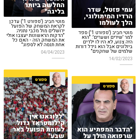
החלשה ביותר
עמי פזטל, שדר
בליגה"
הרדיו המיתולוגי,
מוטי חביב ('ספורט 1') עדכן
הלך לעולמו
לקראת המשחק של הפועל
ירושלים מול מכבי נתניה:
מוטי חביב ('ספורט 1') ספד
"הדקות הראשונות יעצבו אולי
למר 'שירים ושערים': "הוא
את המשחק הזה - האם כל
היה צנוע, לא היו לו ילדים
אחת תנסה לא לספוג"
ביולוגים אבל הוא גידל דורות
שלמים של שחקנים"
04/04/2023
14/02/2023
ספורט
ספורט
"ללוגאנו אין
קילומטראז' גדול
"הדבר המפתיע הוא
לעומת הפועל באר
שרפואה הולך על
שבע"