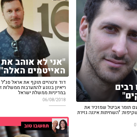
"אני לא אוהב את
האייטמים האלה"
דוד ורטהיים תוקף את אראל סג"ל 
 רבים
ריאיון בנוגע להתערבות ממשלות זר
במדיניות ממשלת ישראל
ים"
06/08/2018
עם תומר אביטל שמזכיר את
 השקיפות: "השחיתות איננה גזירת
0
תחשבו טוב