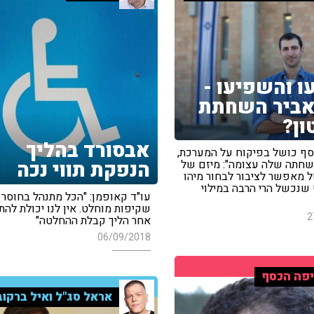
ו והשפיעו -
אביר השחתת
ן?
אבסורד בהליך
ף כושל בפיקוח על המערכת,
הנפקת תווי נכה
שחתה שלה עצומה": מיזם של
ל מאפשר לציבור לבחור מיהו
שנכשל הרי הרבה במילוי
עו"ד קאופמן: "הכל מתנהל בחוסר
שקיפות מוחלט. אין לנו יכולת לה
2
אחר הליך קבלת ההחלטה"
06/09/2018
פה הכסף
אראל סג"ל ואיל ברקוב