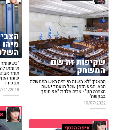
הצביע
מיהו 
השלטו
שקיפות זה שם
"כששומר ס
המשחק
תרומתו לה
תומר אביט
שומר הסף 
המאזין: "לא משנה מי יהיה ראש הממשלה
תפקידו
הבא, הגיע הזמן שכל מועמד יעשה
7/11/2018
הצהרת הון" • אריה אלדד: "אני תומך
בבקשה"
10/07/2022
אי
איפה הכסף