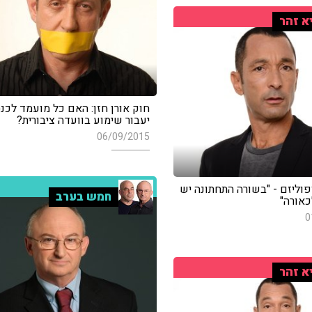
א זהר
חוק אורן חזן: האם כל מועמד לכנ
יעבור שימוע בוועדה ציבורית?
06/09/2015
וליזם - "בשורה התחתונה יש
חמש בערב
כאורה"
0
א זהר