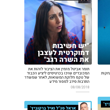
"יש חשיבות
דמוקרטית לעצבן
את השרה רגב"
תומר אביטל מזמין את הציבור לזהות את
תחקות
המכובדים שזכו בכרטיסים ליציע הכבוד
של טקס חלוקת המשואות, לאחר שמשדר
התרבות סירב למסור מידע
08/08/2018
יץ'
אראל סג"ל ואיל ברקוביץ'