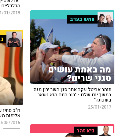
"אדלשטיין
הכלכליים ש
1/01/2018
חמש בערב
גב
מה באמת עושים
סגני שרים?
תומר אביטל עקב אחר סגן השר ירון מזוז
במשך יום שלם - "רוב היום הוא נשאר
בשכונה"
25/01/2017
ח"כ סתיו ש
אלימות מש
0/05/2016
גיא זהר