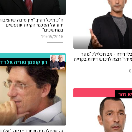
ח"כ מיכל רוזין: "אין סיבה שהציבור
ידע על הסכמי הקיזוז שנעשים
במחשכים"
19/05/2015
לי דירה - ניב חכלילי: "מוזר
דר' רוצה לרכוש דירות בקריית
רון קופמן ואריה אלדד
0
א זהר
זה שעולה וזה שיורד - רינה: "אלדד 