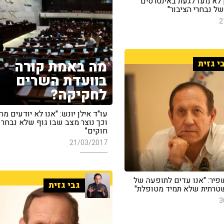
 לא מעז לגעת באינטרסים
ל נבחרי הציבור"
2
מה באמת קורה
י גזית
בוועדת השרים
לחקיקה?
עו"ד אילן יונש: "אנו לא יודעים מה
וכך נוצר מצב שבו גוף שלא נבחר 
חוקים"
21/03/2017
פיר: "אנו עדים לתופעה של
גבי גזית
טרתית שלא תמיד מטופלת"
3