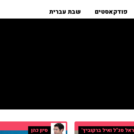
פודקאסטים
שבת עברית
אל סג"ל ואיל ברקוביץ'
סיון כהן