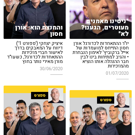
"ניסינו מאמנים
מעוטרים, הגענו?
והמנצח הוא: אורן
לא"
חסון
יו"ר ההתאחדות לכדורגל אורן
איציק יצחקי ('ספורט 1')
חסון התייחס למועמדות של
דיווח על המאבקים בדרך
אייל ברקוביץ' לאימון הנבחרת
לאישור חברי מזכירות
• והגיב למתיחות בינו לבין
ההתאחדות לכדורגל, כשעו"ד
חבר ההנהלה אותו הוציא
מורן מאירי נותר בחוץ
מהמזכירות
30/06/2020
01/07/2020
ספורט
ספורט