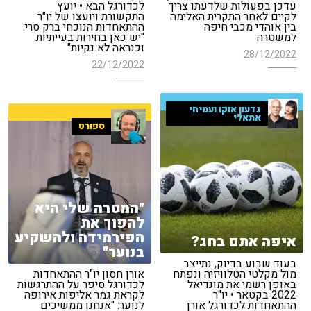
עדכן בפעולות שלדעתו צריך
לכדורגל הבא • יועץ
לקיים לאחר התקרית האלימה
התקשורת ויועצו של יו"ר
בין אוהדי מכבי חיפה
ההתאחדות הנוכחי ברק סרי:
למשטרה
"יש כאן בחירות בעייתיות
וכנראה לא נקיות"
28/12/2022
22/12/2022
גדעון אוקו ועמיחי
אתאלי
ספורט
"המטרה שלי היא
להפוך את
הפירמידה ולהשקיע
איפה אתם בחג?
בנוער"
בעוד שבוע בדיוק, נתייצב
מול מקלטי הטלוויזיה ונפתח
אורן חסון יו"ר ההתאחדות
באופן רשמי את מונדיאל
לכדורגל סיפר על ההתרגשות
2022 בקטאר • יו"ר
לקראת גמר אליפות אירופה
ההתאחדות לכדורגל אורן
לנוער: "אנחנו ממשיכים