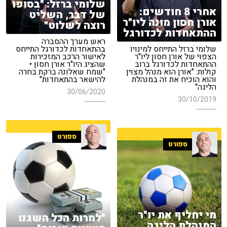
שלומי ברזל: "בסופו
אחרי 8 חודשים:
של דבר, השליט
אורן חסון מונה ליו"ר
רוצה לשלוט"
ההתאחדות לכדורגל
ראש מערך ההסברה
שלומי ברזל התייחס למינויו
בהתאחדות לכדורגל התייחס
הצפוי של אורן חסון ליו"ר
לאישור הרכב המזכירות
ההתאחדות לכדורגל ברוב
שהציג היו"ר אורן חסון •
קולות: "אורן הוא מנהל מצוין
"שמח שאלונה ברקת בחרה
והוא הוכיח את זה במנהלת
להישאר בהתאחדות"
הליגה"
30/06/2020
30/10/2019
ספורט
ספורט
מי יחליף את יו"ר
"למרות הכל השגנו
המנהלת הליגה