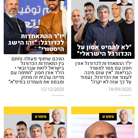
יו"ר ההתאחדות
לכדורגל: "זהו הישג
"לא להמיט אסון על
היסטורי"
הכדורגל הישראלי"
הסכם שיתוף פעולה נחתם
יו"ר ההתאחדות לכדורגל אורן
בין התאחדות הכדורגל
חסון עם מסר למשרד
בישראל לזאת שבדובאי •
הבריאות: "אין שום סיבה
היו"ר אורן חסון: "חתימה עם
לעצור את הכדורגל, נעמוד
מדינה ערבית זה מחזק
על כך שזה לא יקרה"
ומבסס את מעמדנו בפיפ"א"
15/12/2020
14/09/2020
ספורט
ספורט