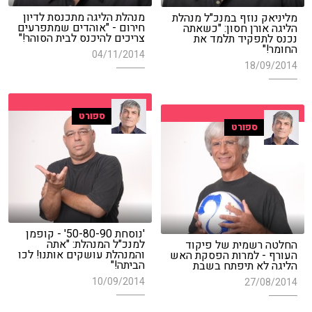
מנהלת הליגה מתכנסת לדיון
מליניאק נוזף במנכ"ל מנהלת
חירום - "אוהדים שמתפרעים
הליגה אורן חסון: "כשאתה
צריכים להיכנס לבית הסוהר!"
נכנס לתפקיד תלמד את
החומר!"
04/11/2014
18/09/2014
ספורט
ספורט
'נוסחת 50-80-90' - קופמן
למנכ"ל המנהלת: "אתה
החלטה רשמית של פיקוד
והמנהלת עושקים אותנו! לכו
העורף - למרות הפסקת האש
הביתה!"
הליגה לא תיפתח בשבת
10/09/2014
27/08/2014