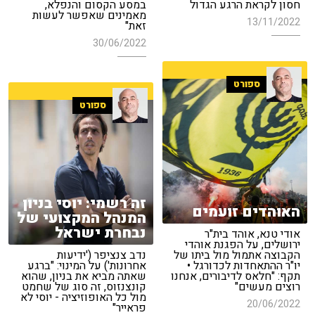
חסון לקראת הרגע הגדול
במסע הקסום והנפלא,
מאמינים שאפשר לעשות
13/11/2022
זאת"
30/06/2022
ספורט
ספורט
זה רשמי: יוסי בניון
האוהדים זועמים
המנהל המקצועי של
נבחרת ישראל
אודי טנא, אוהד בית"ר
ירושלים, על הפגנת אוהדי
הקבוצה אתמול מול ביתו של
נדב צנציפר ('ידיעות
יו"ר ההתאחדות לכדורגל •
אחרונות') על המינוי: "ברגע
תקף: "חלאס לדיבורים, אנחנו
שאתה מביא את בניון, שהוא
רוצים מעשים"
קונצנזוס, זה סוג של שחמט
מול כל האופוזיציה - יוסי לא
20/06/2022
פראייר"