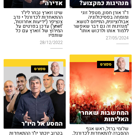
מנהיגות כמקצוע?
אדירה"
ד"ר אורן חסון, מטפל זוגי
שינו זוארץ נבחר ליו"ר
ומומחה בפסיכולוגיה
ההתאחדות לכדורגל • נדב
אבולוציונית, התייחס לנושא:
צנציפר ('ידיעות אחרונות',
"מנהיגות זה גם דבר שאפשר
'ynet') עדכן בפרטים על
ללמוד אותו ולרכוש אותו"
המירוץ של זוארץ עם כל
שותפיו
27/05/2024
28/12/2022
ספורט
ספורט
המחשבות שאחרי
האלימות
המסע אל היו"ר
שלומי ברזל, ראש אגף
ההסברה להתאחדות לכדורגל,
בקרוב יוכתר יו"ר ההתאחדות