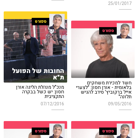
25/01/2017
ספורט
ספורט
החובות של הפועל
ת"א
חשד למכירת משחקים
מנכ"ל מנהלת הליגה אורן
בלאומית - אורן חסון: "לצערי
חסון: יש כשל בבקרה
אייל ברקוביץ' סירב להגיש
התקציבית
תלונה"
07/12/2016
09/05/2016
ספורט
ספורט