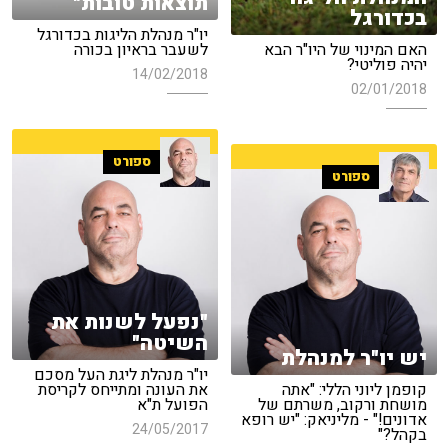
תוצאות טובות"
בכדורגל
יו"ר מנהלת הליגות בכדורגל
האם המינוי של היו"ר הבא
לשעבר בראיון בכורה
יהיה פוליטי?
14/02/2018
02/01/2018
ספורט
ספורט
"נפעל לשנות את
השיטה"
יש יו"ר למנהלת
יו"ר מנהלת ליגת העל מסכם
קופמן ליוני הללי: "אתה
את העונה ומתייחס לקריסת
מושחת ורקוב, משרתם של
הפועל ת"א
אדונים!" - מליניאק: "יש רופא
24/05/2017
בקהל?"