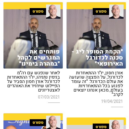
ספורט
ספורט
"הקמת הסופר ליג -
פותחים את
סכנה לכדורגל
המגרשים לקהל
האירופאי"
"במהרה בימינו"
אורן חסון, יו"ר ההתאחדות
לאחר שנפגש עם רה"מ
לכדורגל, על הפצצה שזעזעה
בנימין נתניהו, יו"ר ההתאחדות
את עולם הכדורגל: "זה עומד
לכדורגל אורן חסון הסביר על
לפגוע בכל ההתאחדויות
הפיילוט שיחזיר את האוהדים
בעולם, מכאן אנחנו יוצאים
לאצטדיונים
לקרב"
07/03/2021
19/04/2021
ספורט
ספורט