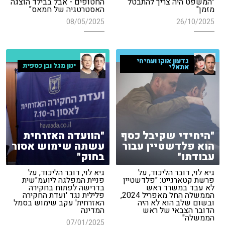
"המשפט היה צריך להתבטל
החטופים - אבל בבילד הוצגה
מזמן"
האסטרטגיה של חמאס"
08/05/2025
26/10/2025
גדעון אוקו ועמיחי
ינון מגל ובן כספית
אתאלי
"היחידי שקיבל כסף
"הוועדה האזרחית
הוא פלדשטיין עבור
עשתה שימוש אסור
עבודתו"
בחוק"
גיא לוי, דובר הליכוד, על
גיא לוי, דובר הליכוד, על
פרשת קטארגייט: "פלדשטיין
פניית המפלגה ליועמ"שית
לא עבד במשרד ראש
בדרישה לפתוח בחקירה
הממשלה החל מאפריל 2024,
פלילית נגד 'ועדת החקירה
ובשום שלב הוא לא היה
האזרחית' עקב שימוש בסמל
הדובר הצבאי של ראש
המדינה
הממשלה"
07/01/2025