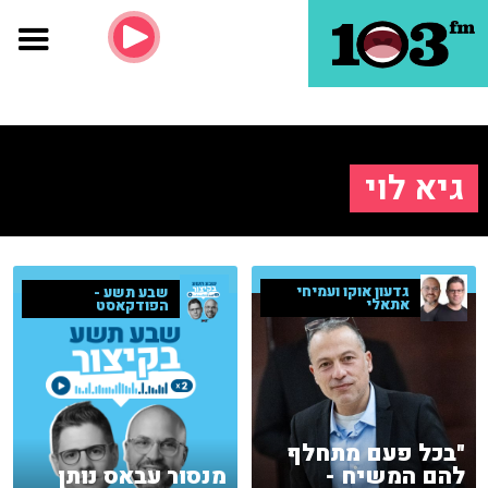
גיא לוי
גדעון אוקו ועמיחי
שבע תשע -
אתאלי
הפודקאסט
"בכל פעם מתחלף
להם המשיח -
מנסור עבאס נותן