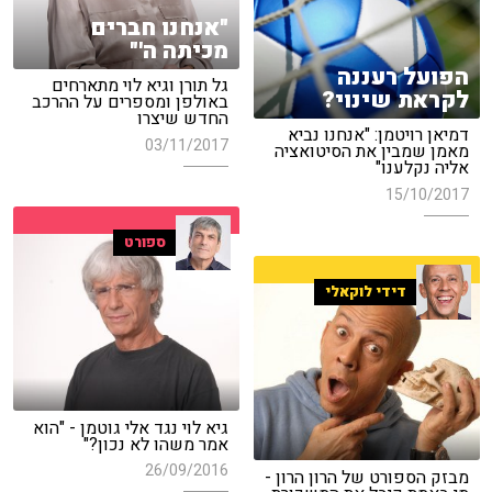
"אנחנו חברים
מכיתה ה'"
הפועל רעננה
גל תורן וגיא לוי מתארחים
לקראת שינוי?
באולפן ומספרים על ההרכב
החדש שיצרו
דמיאן רויטמן: "אנחנו נביא
03/11/2017
מאמן שמבין את הסיטואציה
אליה נקלענו"
15/10/2017
ספורט
דידי לוקאלי
גיא לוי נגד אלי גוטמן - "הוא
אמר משהו לא נכון?"
26/09/2016
מבזק הספורט של הרון הרון -