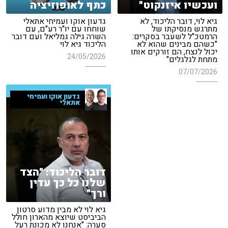
ועכשיו איזנקוט"
כתף לאופוזיציה
גיא לוי, דובר הליכוד, לא
גדעון אוקו ועמיחי אתאלי
מתרגש מנסיקתו של
שוחחו עם יו"ר רע"ם, עם
הרמטכ"ל לשעבר בסקרים:
השרה גילה גמליאל ועם דובר
"כשהם מבינים שהוא לא
הליכוד גיא לוי
יכול לנצח, הם זורקים אותו
24/05/2026
מתחת לגלגלים"
07/07/2026
גדעון אוקו ועמיחי
אתאלי
דובר הליכוד: "הצד
שלנו כל כך עדין
ורך"
גיא לוי לא מבין מדוע סרטון
הביביסט שיוצא מהארון חולל
סערה: "אנחנו לא מכונת רעל