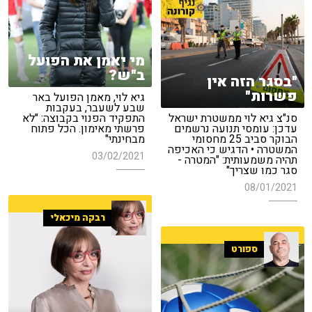
מי יאמן את הפועל
ב"ש?
"בסגר הזה אין
פשרות"
גיא לוי, מאמן הפועל באר
שבע לשעבר, בעקבות
סנ"צ גיא לוי ממשטרת ישראל
התפקיד הפנוי בקבוצה: "לא
עדכן: עומסי תנועה נרשמים
פרשתי מאימון. הכל פתוח
הבוקר סביב 25 מחסומי
מבחינתי"
המשטרה • הדגיש כי האכיפה
03/02/2021
תהיה משמעותית: "המטרה -
סגר כמו שצריך"
08/01/2021
רבקה מיכאלי
ספורט