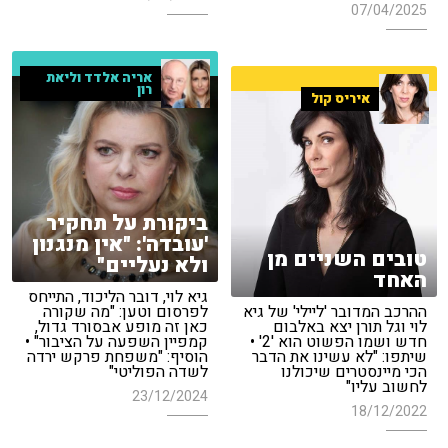
07/04/2025
אריה אלדד וליאת
רון
איריס קול
ביקורת על תחקיר
'עובדה': "אין מנגנון
טובים השניים מן
ולא נעליים"
האחד
גיא לוי, דובר הליכוד, התייחס
ההרכב המדובר 'ליילי' של גיא
לפרסום וטען: "מה שקורה
לוי וגל תורן יצא באלבום
כאן זה מופע אבסורד גדול,
חדש ושמו הפשוט הוא '2' •
קמפיין השפעה על הציבור" •
שיתפו: "לא עשינו את הדבר
הוסיף: "משפחת פרקש ירדה
הכי מיינסטרים שיכולנו
לשדה הפוליטי"
לחשוב עליו"
23/12/2024
18/12/2022