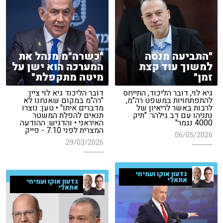
"התביעה מנסה
"כשרה"מ מנהל את
למשוך עוד קצת
המערכה הוא ישן על
זמן"
מיטה מתקפלת"
גיא לוי, דובר הליכוד, התייחס
דובר הליכוד גיא לוי ציין:
להתפתחויות במשפט רה"מ,
"רה"מ במקום שאנחנו לא
לרבות באשר לריאיון של
מדברים איתו" • טען: נוצרו
נתניהו עם דב גילהר: "תיק
תנאים להפלת המשטר
4000 נגמר"
האיראני • והדגיש: ההודעה
המצרית לפני 7.10 - פייק
06/05/2026
29/03/2026
גדעון אוקו ועמיחי
אתאלי
גדעון אוקו ועמיחי
אתאלי