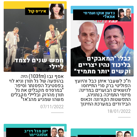
איריס קול
גדעון אוקו ועמיחי
אתאלי
כבל: "המאבקים
חמש שנים לצמד
בליכוד נהיו יצריים
ליילי
וקשים יותר מתמיד"
אסף נבו (103fm) היה
ח"כ לשעבר איתן כבל והיועץ
בהופעה של גל תורן וגיא לוי
הפוליטי ברק סרי התייחסו
בפסטיבל הפסנתר וסיפר:
לנושאים הבוערים במדינה:
"במרסדס מקבלים את גל
מיזמי התמיכה בנתניהו,
תורן מהרוק ובליילי מקבלים
התפשטות הקורונה וכאוס
משהו שמגיע מהג'אז"
הבידודים במערכת החינוך
07/11/2022
18/01/2022
ינון מגל ויריב
אופנהיימר