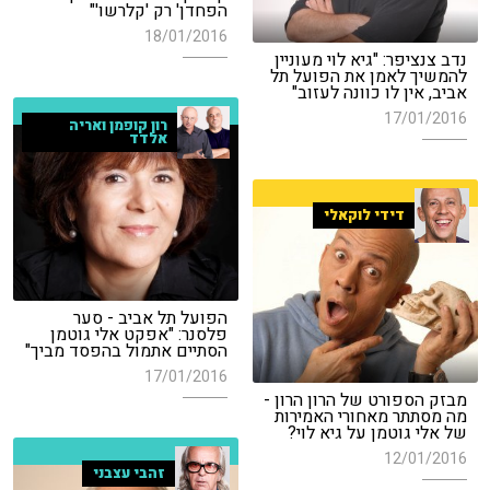
הפחדן' רק 'קלרשו'"
18/01/2016
נדב צנציפר: "גיא לוי מעוניין
להמשיך לאמן את הפועל תל
אביב, אין לו כוונה לעזוב"
17/01/2016
רון קופמן ואריה
אלדד
דידי לוקאלי
הפועל תל אביב - סער
פלסנר: "אפקט אלי גוטמן
הסתיים אתמול בהפסד מביך"
17/01/2016
מבזק הספורט של הרון הרון -
מה מסתתר מאחורי האמירות
של אלי גוטמן על גיא לוי?
12/01/2016
זהבי עצבני