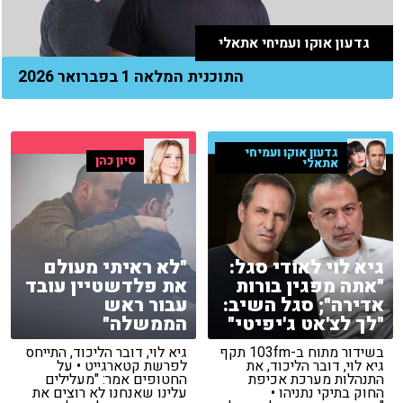
גדעון אוקו ועמיחי אתאלי
התוכנית המלאה 1 בפברואר 2026
גדעון אוקו ועמיחי
סיון כהן
אתאלי
גיא לוי לאודי סגל:
"לא ראיתי מעולם
"אתה מפגין בורות
את פלדשטיין עובד
אדירה"; סגל השיב:
עבור ראש
"לך לצ'אט ג'יפיטי"
הממשלה"
בשידור מתוח ב-103fm תקף
גיא לוי, דובר הליכוד, התייחס
גיא לוי, דובר הליכוד, את
לפרשת קטארגייט • על
התנהלות מערכת אכיפת
החטופים אמר: "מעלילים
החוק בתיקי נתניהו •
עלינו שאנחנו לא רוצים את