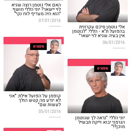
האם אלי גוטמן רוצה שגיא
לוי יישאר? יוני הללי חושף:
"הוא היה מעדיף לוח נקי"
07/01/2016
אלי גוטמן סיכם עקרונית
בהפועל ת"א - הללי: "לגוטמן
אין בעיה שגיא לוי ישאר"
06/01/2016
ספורט
ספורט
קופמן על הפועל אילת: "אני
לא יודע מה קטש הולך
לעשות שם"
05/01/2016
יוני הללי: "נראה לך שגוטמן
הגרמני יבוא וייקח תבשיל
מוכן?!"