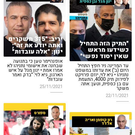
ינון מגל ובן כספית
יריב: "315 משקרים
"התיק הזה התחיל
ואתה יודע את זה";
כשידעו מראש
ינון: "אלה עובדות"
שאין יסוד נפשי"
אופנהיימר טען כי בתנועה
עד המדינה ניר חפץ התחיל
שבחנה את אישומי נתניהו לא
היום (ב') את עדותו במשפט
אמרו אמת • ינון מגל על איש
נתניהו • גיא לוי, יוזם פרויקט
הארגון, גיא לוי: "בדק ואמר
לפירוק תיק 4000, התעמת
עובדות"
עם בן כספית, וטען: אתה
25/11/2021
משקר
22/11/2021
ספורט
רון קופמן ואריה
אלדד