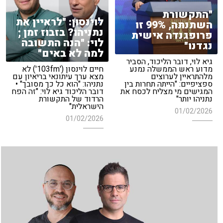
"התקשורת
לוינסון: "לראיין את
השתנתה, 99% זו
נתניהו? בזבוז זמן ;
פרופגנדה אישית
לוי: "הנה התשובה
נגדנו"
למה לא באים"
גיא לוי, דובר הליכוד, הסביר
מדוע ראש הממשלה נמנע
חיים לוינסון ('103fm') לא
מלהתראיין לערוצים
מצא ערך עיתונאי בריאיון עם
ספציפיים: "הייתה תחרות בין
נתניהו: "הוא כל כך מסובך" •
המגישים מי מצליח לכסח את
דובר הליכוד גיא לוי: "זה הפח
נתניהו יותר"
הרדוד של התקשורת
הישראלית"
01/02/2026
01/02/2026