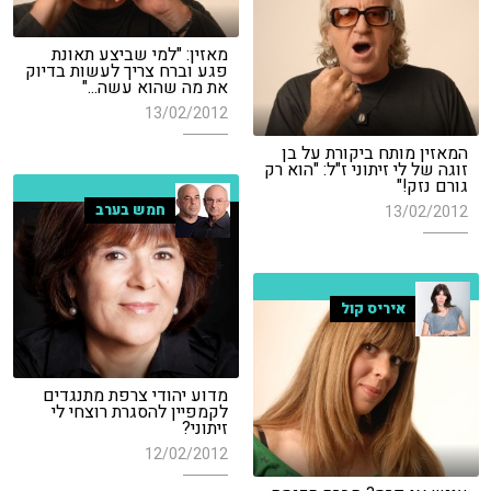
מאזין: "למי שביצע תאונת
פגע וברח צריך לעשות בדיוק
את מה שהוא עשה..."
13/02/2012
המאזין מותח ביקורת על בן
זוגה של לי זיתוני ז"ל: "הוא רק
גורם נזק!"
חמש בערב
13/02/2012
איריס קול
מדוע יהודי צרפת מתנגדים
לקמפיין להסגרת רוצחי לי
זיתוני?
12/02/2012