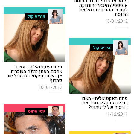
עונש או פרס? חברת הכנסת
אנסטסיה מיכאלי הורחקה
לחודש מהדיונים במליאת
הכנסת
איריס קול
10/01/2012
איריס קול
פינת האקטואליה - עצרו
אתכם בעוון נהיגה בשכרות
אך הייתם פיקחים לגמרי? יש
פתרון!
02/01/2012
פינת האקטואליה - האם
צרפת מוכנה להסגיר את
דורסיה של לי זיתוני?
יוסי סיאס
11/12/2011