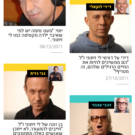
דידי לוקאלי
יוסי: "מעט נחמה יש למי
שאיבד ילדה מקסימה כמו לי
זיתוני..."
08/12/2011
דידי על דורסי לי זיתוני ז"ל:
"הם ממשיכים לחיות את
החיים הרגילים שלהם, זה
מטריף!"
גבי גזית
27/10/2011
זהבי עצבני
בן זוגה של לי זיתוני ז"ל:
"חייבים להתעורר, לא ייתכן
שאנשים כאלה מתחמקים