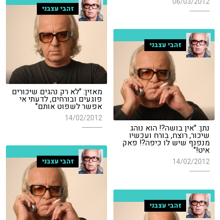
06/03/2012
זהבי עצבני
זהבי עצבני
מאזין: "לא רק נהגים שיכורים
פוגעים ובורחים, לדעתי אי
אפשר לשפוט אותם"
14/02/2012
נתן: "אין בושה?! הוא נוהג
שיכור, רוצח, בורח ועכשיו
מנפנף שיש לו כיפה?! פאק
איט!"
זהבי עצבני
14/02/2012
זהבי עצבני