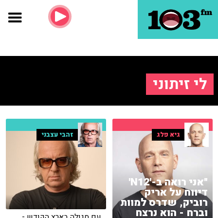
לי זיתוני
גיא פלג
זהבי עצבני
"אני רואה ב-'N12'
דיווח על אריק
רוביק, שדרס למוות
וברח - הוא נרצח
עם סגולה בארץ הקודש -