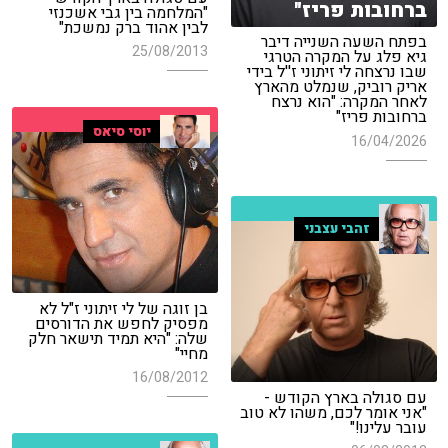
ברחובות פריז"
"המלחמה בין גבי אשכנזי
לבין אהוד ברק נמשכת"
בפתח השעה השנייה דיבר
25/08/2013
גיא פלג על המקרה הטרגי
שבו נרצחה לי זיתוני ז''ל בידי
אריק רוביק, שנמלט מהארץ
לאחר המקרה: "הוא נרצח
ברחובות פריז"
יוסי סיאס
16/04/2026
זהבי עצבני
בן זוגה של לי זיתוני ז"ל לא
מפסיק לחפש את הדורסים
שלה: "היא תמיד תישאר חלק
מחיי"
16/08/2012
עם סגולה בארץ הקודש -
"אני אומר לכם, משהו לא טוב
עובר עלינו!"