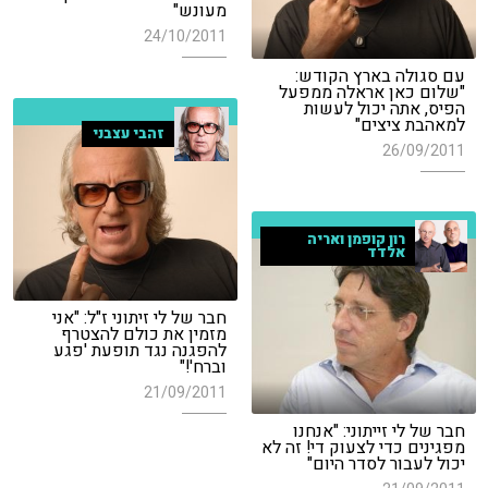
מעונש"
24/10/2011
עם סגולה בארץ הקודש:
"שלום כאן אראלה ממפעל
הפיס, אתה יכול לעשות
למאהבת ציצים"
זהבי עצבני
26/09/2011
רון קופמן ואריה
אלדד
חבר של לי זיתוני ז"ל: "אני
מזמין את כולם להצטרף
להפגנה נגד תופעת 'פגע
וברח'!"
21/09/2011
חבר של לי זייתוני: "אנחנו
מפגינים כדי לצעוק די! זה לא
יכול לעבור לסדר היום"