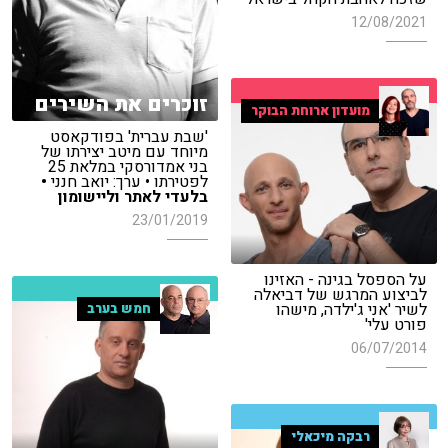
12/08/2021
זוכרים את השירים
מועדון ארוחת הבוקר
'שבת עברית' בפודקאסט
מיוחד עם מיטב יצירתו של
בני אמדורסקי במלאת 25
לפטירתו • ערך: יואב חנני
•
בלעדי לאתר וליישומון
23/01/2019
על הספסל בגינה - האזינו
לביצוע המרגש של דביאלה
לשיר 'אני ג'ילדה, מישהו
חמש בערב
פורט עלי'
06/07/2014
רבקה מיכאלי