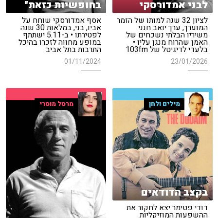
לבני אמדורסקי
בחופשיות כזאת"
לציון 32 שנה למותו של הזמר
אסף אמדורסקי שוחח על
המוערך, ערך יואב חנני
אביו, בני, במלאות 30 שנה
משיריו הבלתי נשכחים של
לפטירתו • ב-5.11 ישתתף
האמן שהרוח מנגן עליו •
במופע מחווה לזכרו בהיכל
בלעדי לדיגיטל של 103fm
התרבות בתל אביב
01/11/2024
23/01/2026
מילים ולחן
מרסל מוסרי
בקצב הדודאים
דודי פטימר יצא לחקור את
ההשפעות המוזיקליות