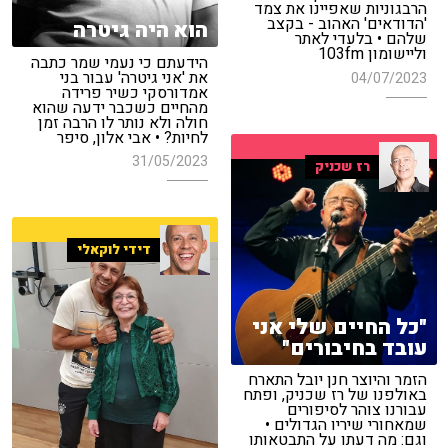
הרבגוניות שאפיינו את צמד
'הדודאים' האהוב - בקצב
הוא היה גיטרה
שלהם • בלעדי לאתר
וליישומון 103fm
הידעתם כי נעמי שמר כתבה
את 'אני גיטרה' עבור בני
04/07/2023
אמדורסקי כשיר פרידה
מהחיים כשכבר ידעה שהוא
חולה ולא נותר לו הרבה זמן
לחיות? • אבי אלון, סיפר
31/05/2023
רז שכניק
דידי לוקאלי
"כל החיים שלי אני
עובד בחיבורים"
הזמר והיוצר חנן יובל התארח
באולפנו של רז שכניק, ופתח
עבורנו צוהר לסיפורים
שמאחורי שיריו הגדולים •
וגם: מה דעתו על התבטאותו