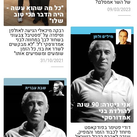
של השר אמסלם?
"כל מה שהוא עשה -
09/03/2023
היה הדבר הכי טוב
שלו"
רבקה מיכאלי הגיעה לאולפן
וסיפרה על 'פסטיבל צבעוני
מילים ולחן
בשחור לבן' במחווה לבני
אמדורסקי ז"ל: "לא מבקשים
לשדר את בני, כל הזמן
שומעים ומשמיעים אותו"
31/10/2021
שבת עברית
אני גיטרה: 90 שנה
להולדת בני
אמדורסקי
דודי פטימר בפודקאסט
מיוחד לכבוד הזמר והמפיק,
שזכה לאהבת הקהל בישראל