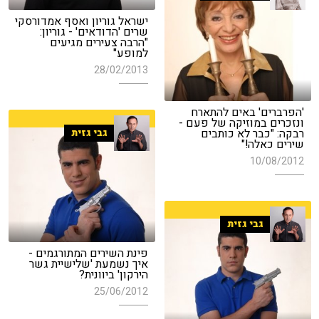
ישראל גוריון ואסף אמדורסקי
שרים 'הדודאים' - גוריון:
"הרבה צעירים מגיעים
למופע"
28/02/2013
'הפרברים' באים להתארח
ונזכרים במוזיקה של פעם -
רבקה: "כבר לא כותבים
גבי גזית
שירים כאלה!"
10/08/2012
גבי גזית
פינת השירים המתורגמים -
איך נשמעת 'שלישיית גשר
הירקון' ביוונית?
25/06/2012