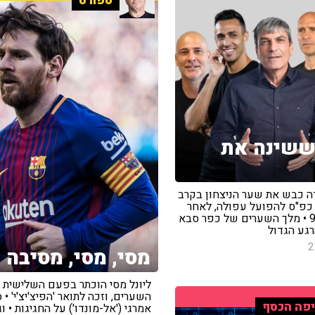
ספורט
ששינה את
ה כבש את שער הניצחון בקרב
 כפ"ס להפועל עפולה, לאחר
הדקה ה-90 • מלך השערים של כפר סבא
רגע הגדול
2
מסי, מסי, מסיבה
ליונל מסי הוכתר בפעם השלישית 
השערים, וזכה לתואר 'הפיצ'יצ'י' • 
פה הכסף
אמרגי ('אל-מונדו') על החגיגות • ו