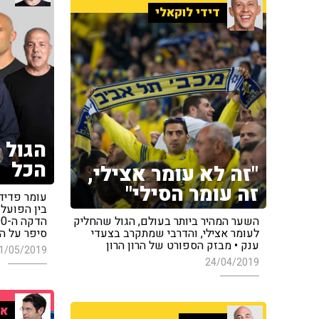
דידי לוקאלי
הגול 
הכל
"זה לא עומר אצילי,
זה עומר הסילי"
עומר פדיד
בין הפועל
השער המהיר ביותר בעולם, הגול שהחליק
לעומר אצילי, והדרבי שמתקרב בצעדי
סיפר על ה
ענק • מבזק הספורט של הרון הרון
1/05/2019
24/04/2019
אי