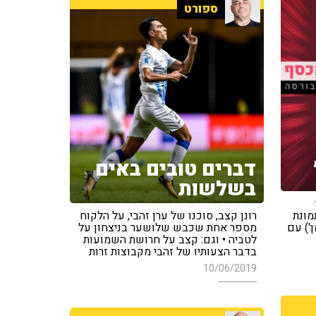
ספורט
דברים טובים באים
בשלשות
מונת
רונן קצב, סוכנו של ערן זהבי, על הלקוח
') עם
מספר אחת שכבש שלושער בניצחון על
לטביה • וגם: קצב על חרושת השמועות
בדבר הצעותיו של זהבי מקבוצות זרות
10/06/2019