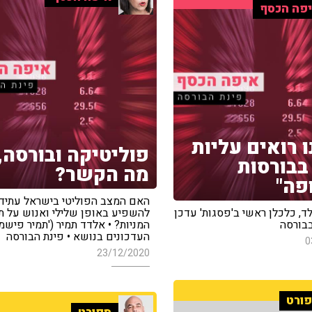
פה הכסף
ו רואים עליות
פוליטיקה ובורסה,
בבורסות
מה הקשר?
פה"
האם המצב הפוליטי בישראל עתיד
לד, כלכלן ראשי ב'פסגות' עדכן
להשפיע באופן שלילי ואנוש על ת
בורסה
המניות? • אלדד תמיר ('תמיר פישמן
העדכונים בנושא • פינת הבורסה
0
23/12/2020
ורט