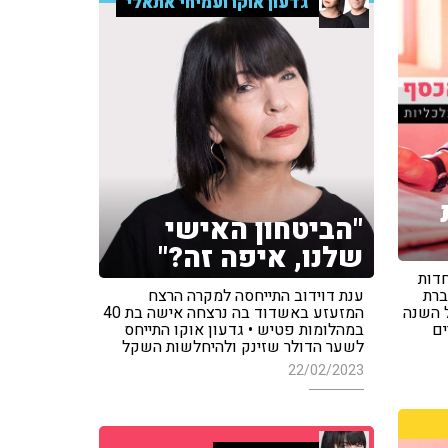
גדעון אוקו ועמיחי אתאלי
"הביטחון האישי
שלנו, איפה זה?"
חדות
ברת
ענת דוידוב התייחסה למקרה הרצח
 השנה
המזעזע באשדוד בה נרצחה אישה בת 40
במהלומות פטיש • גדעון אוקו התייחס
לשער הדולר שזינק ולהיחלשות השקל
22/02/2023