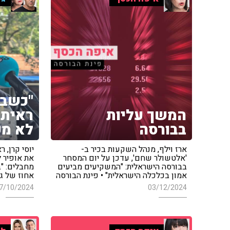
"כשבא
המשך עליות
ראיתי
בבורסה
לא מע
ארז וילף, מנהל השקעות בכיר ב-
יוסי קרן,
'אלטשולר שחם', עדכן על יום המסחר
את אופיר ל
בבורסה הישראלית: "המשקיעים מביעים
אמון בכלכלה הישראלית" • פינת הבורסה
אחוז של גי
7/10/2024
03/12/2024