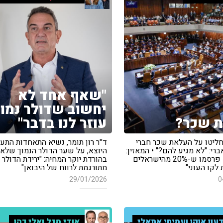
"שאף אחד לא
יחשוב שדולר נמוך
 שכר?
עוזר לנו בדבר"
חליטו על העלאת שכר חברי
ד''ר רון תומר, נשיא התאחדות התע
ברי: "לא מגיע להם?" • המאזין:
היוצא, על שער הדולר הנמוך שלא 
"באותו יום פרסמו ש-20% מהישראלים
בהורדת יוקר המחיה: "ירידת הדולר
לקו העוני"
מתורגמת לרווח של היבואן"
29/01/2026
0
עון אוקו ועמיחי אתאלי
אודי סגל ואלי כהן