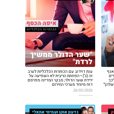
"שער הדולר ממשיך
לרדת"
אגף
ענת דוידוב עם הכותרות הכלכליות לערב
ים
זה (ג') • הפחתת הריבית לא השפיעה על
כך
ירידת שער הדולר; מבקר המדינה מפרסם
שלהן"
דוח מיוחד מערכי החירום
26/05/2026
ק
גדעון אוקו ועמיחי אתאלי