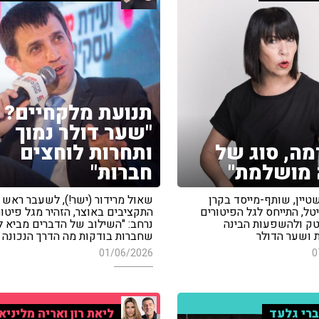
תנועת מלקחיים?
"שער דולר נמוך
רמה, סוג של
ותחרות לוחצים
מושלמת"
חברות"
טיין, שותף-מייסד בקרן
שאול מרידור (ישר!), לשעבר ראש 
טל, התייחס לגל הפיטורים
התקציבים באוצר, הזהיר מגל פיטור
טק ולהשפעות הבינה
נרחב: "השילוב של הדברים מביא ל
 ושער הדולר
שחברות בודקות מה הדרך הנכונה 
01/06/2026
0
רי גלעד
ליאת רון ואריה מליניא