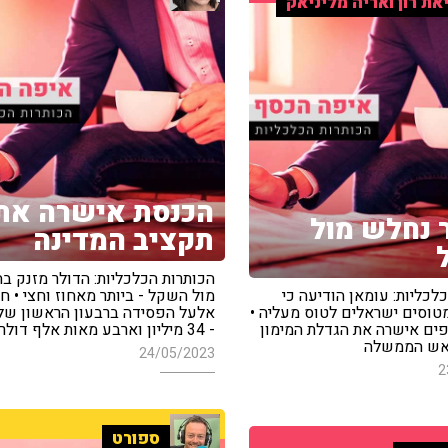
את רון ואריה מליניאק
הכנסת אישרה את
 נחלש מול
תקציב המדינה
הכותרות הכלכליות: הדולר מזנק ב
לכליות: עומאן הודיעה כי
מול השקל - ביותר מאחוז וחצי • ח
וסים ישראלים לטוס מעליה •
אלעל הפסידה ברבעון הראשון של
ים אישרה את הגדלת המימון
- 34 מיליון וארבע מאות אלף דולרים
ראש הממשלה
24/05/2023
2
ספורט