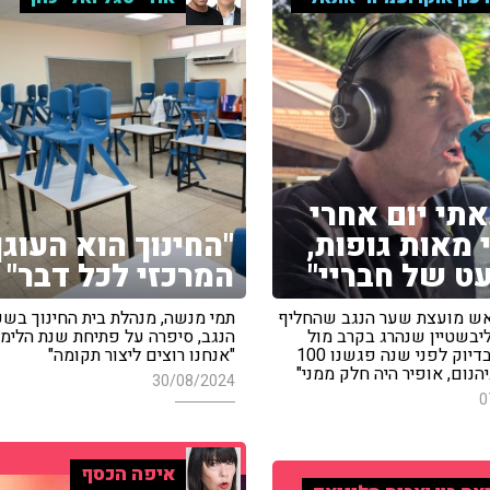
תי יום אחרי
 מאות גופות,
"החינוך הוא העוגן
ט של חבריי"
המרכזי לכל דבר"
 ראש מועצת שער הנגב שהחליף
תמי מנשה, מנהלת בית החינוך בשע
יבשטיין שנהרג בקרב מול
הנגב, סיפרה על פתיחת שנת הלימו
מחבלים: "בדיוק לפני שנה פגשנו 100
"אנחנו רוצים ליצור תקומה"
הנום, אופיר היה חלק ממני"
30/08/2024
0
איפה הכסף