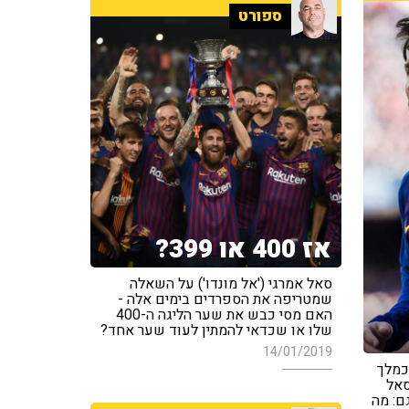
ספורט
אז 400 או 399?
סאל אמרגי ('אל מונדו') על השאלה
שמטריפה את הספרדים בימים אלה -
האם מסי כבש את שער הליגה ה-400
שלו או שכדאי להמתין לעוד שער אחד?
14/01/2019
כמלך
סאל
גם: מה