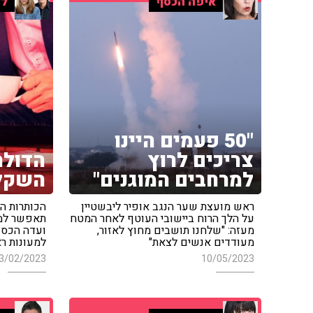
איפה הכסף
לי
"50 פעמים היינו
צריכים לרוץ
הדולר
למרחבים המוגנים"
השקל
ראש מועצת שער הנגב אופיר ליבשטיין
הכותרות הכ
על הלך הרוח ביישובי העוטף לאחר המטח
תאפשר למט
מעזה: "שלחנו תושבים מחוץ לאזור,
ועדה הכספ
מעודדים אנשים לצאת"
למעונות 
3/02/2023
10/05/2023