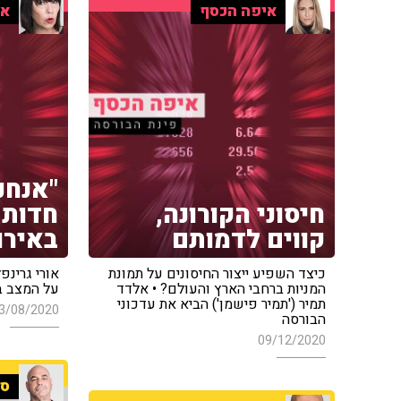
איפה הכסף
אי
"אנחנ
חיסוני הקורונה,
חדות 
קווים לדמותם
באירו
כיצד השפיע ייצור החיסונים על תמונת
אורי גרינפ
המניות ברחבי הארץ והעולם? • אלדד
על המצב ב
תמיר ('תמיר פישמן') הביא את עדכוני
3/08/2020
הבורסה
09/12/2020
ספ