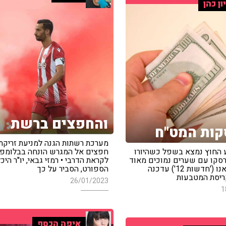
ון כהן
והחפצים ברשת
ות המט"ח
מערכת רשתות הגנה למניעת זריקת
החוץ נמצא בשפל כשהיורו
חפצים אל המגרש הונחה בבלומפי
רסקו עם שערים נמוכים מאוד
לקראת הדרבי • רמזי גבאי, יו"ר היכל
• קרן מרציאנו ('חדשות 12') עדכנה
הספורט, הסביר על כך
ריסת המטבעות
26/01/2023
1
איפה הכסף