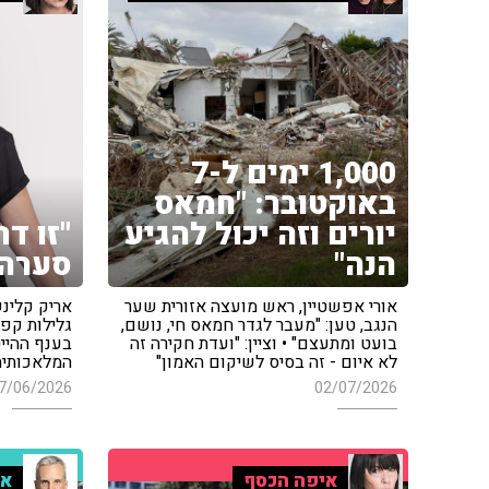
1,000 ימים ל-7
באוקטובר: "חמאס
יורים וזה יכול להגיע
"זו ד
הנה"
סערה 
אורי אפשטיין, ראש מועצה אזורית שער
אריק קלינש
הנגב, טען: "מעבר לגדר חמאס חי, נושם,
גלילות קפי
בועט ומתעצם" • וציין: "ועדת חקירה זה
בענף ההיי
לא איום - זה בסיס לשיקום האמון"
המלאכותית
7/06/2026
02/07/2026
איפה הכסף
אב