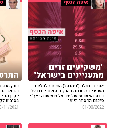
איפה הכסף
סי
"משקיעים זרים
מתעניינים בישראל"
התרסק
אורי גרינפלד ('פסגות') התייחס לעליות
שוק מטבע 
השערים בבורסה בארץ ובעולם • וגם על
והדולר הת
דירוג האשראי של ישראל שאישרה פיץ' •
סיכום המסחר היומי
בסיבות לק
8/11/2021
01/08/2022