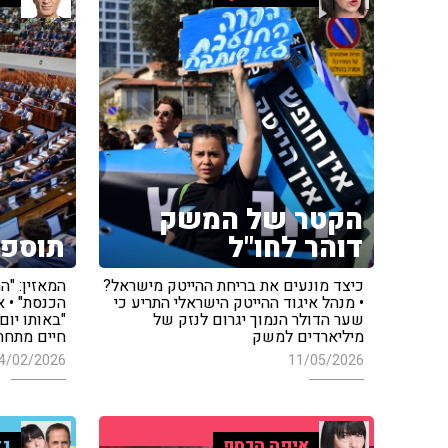
הקטר של המשק
דוהר לחו"ל
תוספת
כיצד מונעים את בריחת ההייטק מישראל?
המאזין: "ה
• מנהל איגוד ההייטק הישראלי התריע כי
הכנסת" • א
שער הדולר הנמוך יגרום לנזק של
מיליארדים למשק
חיים מתחת 
4/02/2026
11/05/2026
איפה הכסף
גד