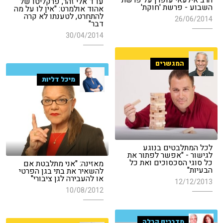
עו"ד אלי זהר, פרקליטו של
השבוע - פרשת 'חוקת'
אהוד אולמרט: "אין לו על מה
להתחרט, לטענתו לא קרה
26/06/2014
דבר"
30/04/2014
המגשרים
מיכל דליות
לכל המתלבטים בנוגע
לגישור - "אפשר לפתור את
כל סוגי הסכסוכים ואת כל
מאזינה: "אני מתלבטת אם
הבעיות"
להשאיר את בתי בגן הפרטי
או להעבירה לגן ציבורי"
12/12/2013
10/08/2012
מדברים קבלה