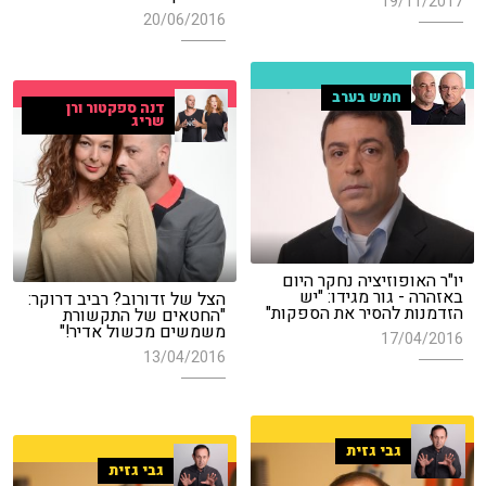
19/11/2017
20/06/2016
חמש בערב
דנה ספקטור ורן
שריג
יו"ר האופוזיציה נחקר היום
באזהרה - גור מגידו: "יש
הצל של זדורוב? רביב דרוקר:
הזדמנות להסיר את הספקות"
"החטאים של התקשורת
משמשים מכשול אדיר!"
17/04/2016
13/04/2016
גבי גזית
גבי גזית