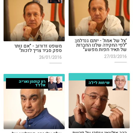
'צל של אמת' - יותם גנדלמן:
"לפי החקירה שלנו החברות
משפט זדורוב - "אם נותר
של תאיר חפות מפשע"
ספק סביר צריך לזכות"
27/03/2016
26/01/2016
רון קופמן ואריה
שיחות לילה
אלדד
הרב אילעאי עופרן על פרשת