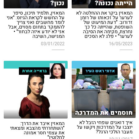
הייתה נכונה?
נכון?
המאזין ביקר את ההחלטה לא
המאזין, תלמיד תיכון, סיפר
לערער על זכאותו של רומן
על החשש לקראת הגיוס: "אני
זדורוב: "דעת המיעוט של
לומד מחשבים ואני צריך
השופטת, שהייתה כל כך
להתמקד בתחום מסוים, אבל
נחרצת, מקימה את הסיבה
אני לא יודע איזה לבחור" •
לערער" • פלג לא הסכים
המגישה, השיבה
03/01/2022
16/05/2023
אדוני ראש העיר
בראייה אחרת
חוסמים את המדרכה
איך דואגים שפחי הזבל לא
המאזין איבד את הדרך:
יוצבו על המדרכות ויקשו על
"השתחררתי מהצבא ומצאתי
מעבר הולכי הרגל?
את עצמי חסר אמונה
לחלוטין"