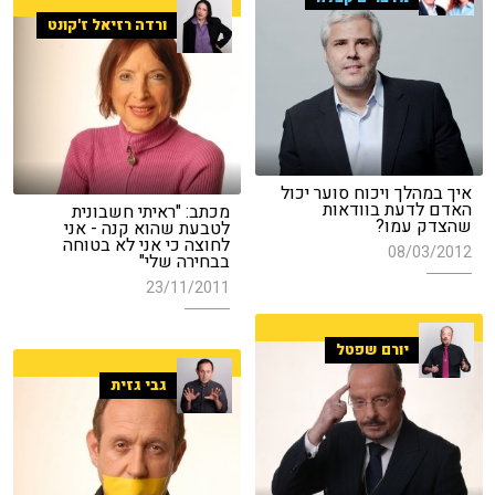
ורדה רזיאל ז'קונט
איך במהלך ויכוח סוער יכול
האדם לדעת בוודאות
מכתב: "ראיתי חשבונית
שהצדק עמו?
לטבעת שהוא קנה - אני
לחוצה כי אני לא בטוחה
08/03/2012
בבחירה שלי"
23/11/2011
יורם שפטל
גבי גזית