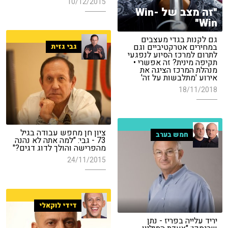
10/12/2015
"זה מצב של Win-
Win"
גם לקנות בגדי מעצבים
במחירים אטרקטיביים וגם
גבי גזית
לתרום למרכז הסיוע לנפגעי
תקיפה מינית? זה אפשרי •
מנהלת המרכז הציגה את
אירוע 'מתלבשות על זה'
18/11/2018
ציון חן מחפש עבודה בגיל
חמש בערב
73 - גבי: "למה אתה לא נהנה
מהפרישה והולך לדוג דגים?"
24/11/2015
דידי לוקאלי
יריד עלייה בפריז - נתן