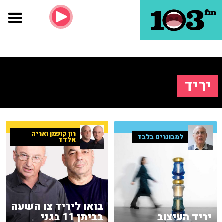
יריד
רון קופמן ואריה
למבוגרים בלבד
אלדד
בואו ליריד צו השעה
יריד העיצוב
בביתן 11 בגני