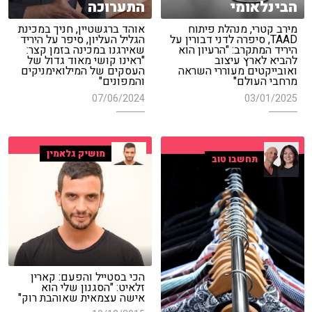
הבינלאומי
התערוכה
מירב קטרי, מנהלת פיתוח
אוהד ברגשטיין, חניך במכינת
TAAD, סיפרה לדני דבורין על
הגליל העליון, סיפר על היריד
היריד המתקרב: "הרעיון הוא
שאירגנו במכינה בזמן קצר:
להביא לארץ עיצוב
"ראינו קושי מאוד גדול של
ואובייקטים מעוררי השראה
העסקים של המילואימניקים
מרחבי העולם"
והמפונים"
07/06/2024
03/01/2025
מושיק גלאמין
תחשבו טוב
הכי בסטייל והפעם: קארין
זלאיט: "הסגנון שלי הוא
אישה עצמאית שאוהבת רוק"