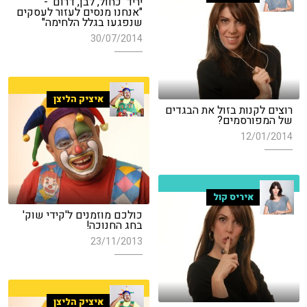
יריד 'כחול, לבן, דרום' -
"אנחנו מנסים לעזור לעסקים
שנפגעו בגלל הלחימה"
30/07/2014
איציק הליצן
רוצים לקנות בזול את הבגדים
של המפורסמים?
12/01/2014
איריס קול
כולכם מוזמנים ל'קידי שוק'
בחג החנוכה!
23/11/2013
איציק הליצן