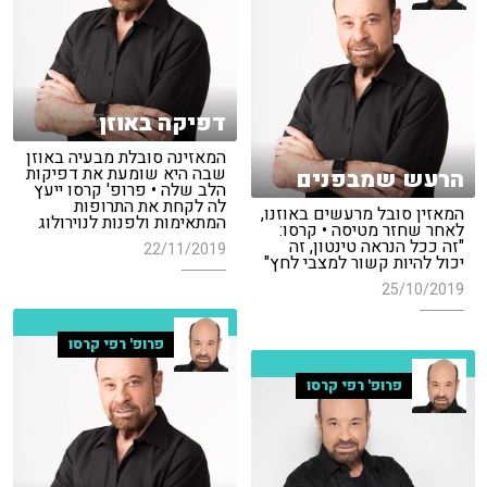
דפיקה באוזן
המאזינה סובלת מבעיה באוזן
שבה היא שומעת את דפיקות
הרעש שמבפנים
הלב שלה • פרופ' קרסו ייעץ
לה לקחת את התרופות
המאזין סובל מרעשים באוזנו,
המתאימות ולפנות לנוירולוג
לאחר שחזר מטיסה • קרסו:
"זה ככל הנראה טינטון, זה
22/11/2019
יכול להיות קשור למצבי לחץ"
25/10/2019
פרופ' רפי קרסו
פרופ' רפי קרסו