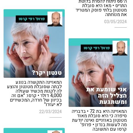
ה־66 ניתוח להסרת בלוטת
התריס • מאז היא סובלת
מטנטון בלתי פוסק המטריד
את מנוחתה
פרופ' רפי קרסו
03/05/2024
פרופ' רפי קרסו
טנטון יקר?
המאזינה התקשרה בנוגע
לבתה שסובלת מטנטון והוצע
אני שומעת את
לה לקנות מכשיר שעולה
הצליל הזה
4,000 דולר • קרסו: "אם זה
בכיוון של חרדה, המכשירים
ומשתגעת
לא יעזרו"
המאזינה היא בת 72 • בדבריה
22/03/2024
סיפרה כי היא סובלת מאוד
מטנטון באוזניים ואינה יודעת
מה לעשות בנדון • פרופ'
קרסו עם התשובה