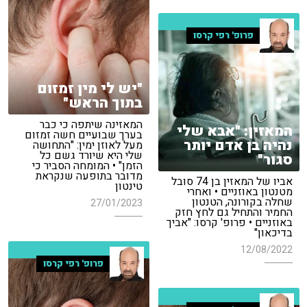
פרופ' רפי קרסו
"יש לי מין זמזום
בתוך הראש"
המאזינה שיתפה כי כבר
המאזין: "אבא שלי
בערך שבועיים חשה זמזום
נהיה בן אדם יותר
מעל לאוזן ימין: "התחושה
שלי היא שיורד גשם כל
סגור"
הזמן" • המומחה הסביר כי
מדובר בתופעה שנקראת
אביו של המאזין בן 74 סובל
טינטון
מטנטון באוזניים • ואחרי
שחלה בקורונה, הטנטון
27/01/2023
החמיר והתחיל גם לחץ חזק
באוזניים • פרופ' קרסו: "אביך
בדיכאון"
12/08/2022
פרופ' רפי קרסו