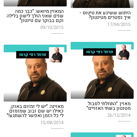
המאזין מיואש: "כבר כמה
היתוש ששיגע את טיטוס -
שנים שאני הולך לישון בלילה
איך נפטרים מטינטון?
וקם בבוקר עם טינטון"
17/04/2015
09/10/2015
פרופ' רפי קרסו
פרופ' רפי קרסו
מאזין: "התחלתי לסבול
מאזינה: "יש לי זמזום באוזן,
מטנטון בשתי האזניים"
כאילו יש שם זבוב שמזמזם
לי כל הזמן ואפשר להשתגע!"
26/12/2014
15/08/2014