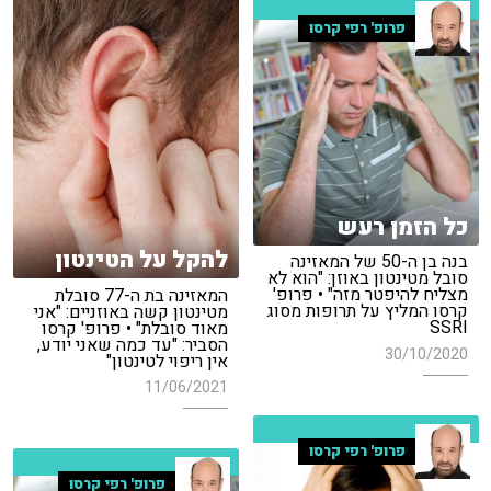
פרופ' רפי קרסו
כל הזמן רעש
להקל על הטינטון
בנה בן ה-50 של המאזינה
סובל מטינטון באוזן: "הוא לא
מצליח להיפטר מזה" • פרופ'
המאזינה בת ה-77 סובלת
קרסו המליץ על תרופות מסוג
מטינטון קשה באוזניים: "אני
SSRI
מאוד סובלת" • פרופ' קרסו
הסביר: "עד כמה שאני יודע,
30/10/2020
אין ריפוי לטינטון"
11/06/2021
פרופ' רפי קרסו
פרופ' רפי קרסו