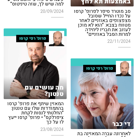
באמצעות תא לחץ
למה שיש לך, שזה טיניטוס"
סב מוטרד סיפר לפרופ' קרסו
20/09/2024
על נכדו החייל שסובל
מצפצופים באוזניים לאחר
מטווח בצבא: "הוא לא מוכן
לעזוב את חבריו ליחידה
למרות הסבל באוזניים"
פרופ' רפי קרסו
22/11/2024
פרופ' רפי קרסו
מה עושים עם
טנטון?
המאזין שיתף את פרופ' קרסו
בהתמודדות שלו עם טנטון:
"החלטתי לנסות לקחת
ציפרלקס" • פרופ' קרסו ייעץ
לו על כך
די כבר
23/08/2024
לאחרונה עברה המאזינה בת