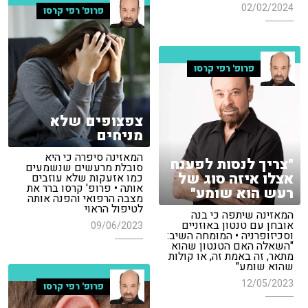
02/02/2024
פרופ' רפי קרסו
פרופ' רפי קרסו
צפצופים שלא
מניחים
המאזינה סיפרה כי היא
"צריך לנסות לפענח
סובלת מרעשים שנשמעים
אצלו איזה סוג של
כמו אזעקות שלא עוזבים
אותה • פרופ' קרסו ברר את
רעש הוא שומע"
מצבה הרפואי והפנה אותה
לטיפול הראוי
המאזינה שיתפה כי בנה
אובחן עם טנטון באוזניים
09/06/2023
וסכיזופרניה • המומחה השיב:
"השאלה האם הטנטון שהוא
מתאר, זה באמת זה, או קולות
שהוא שומע"
12/05/2023
פרופ' רפי קרסו