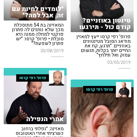
"לומדים לחיות עם
זה, אבל למה?"
טינטון באוזניים?
המאזינה בת 54 מתוסכלת
קודם כול - תירגעו
מכך שלא נותנים לה פתרון
פרקטי למחלה ממנה היא
פרופ' רפי קרסו ייעץ למאזין
סובלת • פרופ' קרסו: "יש
מודאג הסובל מטינטונים
פתרון לשפעת?"
באוזניים: "תרגע, קח את
החיים יותר בקלות, תנשום
30/08/2019
עמוק ואל תילחץ"
03/05/2019
פרופ' רפי קרסו
פרופ' רפי קרסו
אחרי הנפילה
מאזינה: "נפלתי ברחוב
כשרציתי אחרי האוטובוס