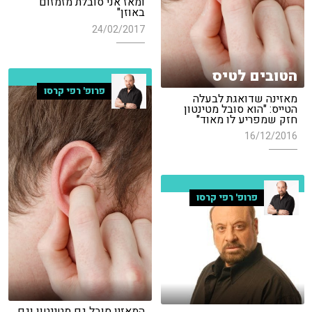
ומאז אני סובלת מזמזום
באוזן"
24/02/2017
הטובים לטיס
פרופ' רפי קרסו
מאזינה שדואגת לבעלה
הטייס: "הוא סובל מטינטון
חזק שמפריע לו מאוד"
16/12/2016
פרופ' רפי קרסו
המאזין סובל גם מטינטון וגם