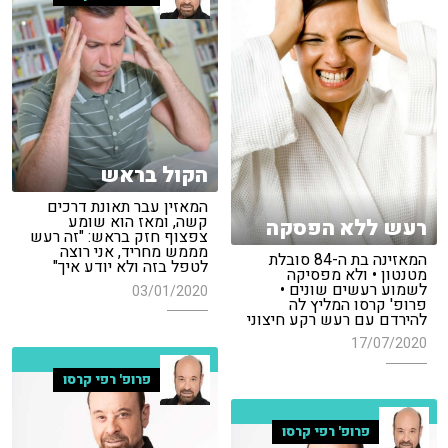
הקול בראש
המאזין עבר תאונת דרכים
קשה, ומאז הוא שומע
רעש ללא הפסקה
צפצוף חזק בראש: "זה רעש
מממש מחריד, אני רוצה
המאזינה בת ה-84 סובלת
לטפל בזה ולא יודע איך"
מטנטון • ולא מפסיקה
לשמוע רעשים שונים •
03/01/2020
פרופ' קרסו המליץ לה
להירדם עם רעש רקע חיצוני
17/07/2020
פרופ' רפי קרסו
פרופ' רפי קרסו