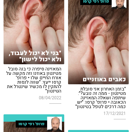
פרופ' רפי קרסו
"בני לא יכול לעבוד,
ולא יכול לישון"
המאזינה סיפרה כי בנה סובל
מטינטון באוזנו וזה מקשה על
אורח החיים שלו • פרופ'
כאבים באוזניים
קרסו ייעץ: "שווה לנסות
להתקין לו מכשיר שינטרל את
"בזמן האחרון אני סובלת
הטינטון"
מטינטון - ממה זה נובע?":
שיתפה ושאלה המאזינה
08/04/2022
הכאובה • פרופ' קרסו: "יש
כמה דרכים לטפל בטינטון"
17/12/2021
פרופ' רפי קרסו