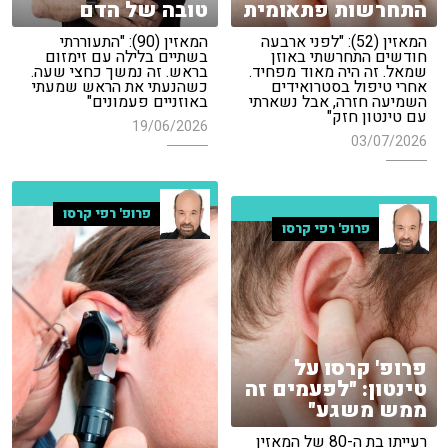
התחרשות פתאומית
טובה של הדם
המאזין (52): "לפני ארבעה
המאזין (90): "התעוררתי
חודשים התחרשתי באוזן
בשתיים בלילה עם זימזום
שמאל. זה היה מאוד מפחיד.
בראש. זה נמשך כחצי שעה.
אחרי טיפול בסטרואידים
כשהנעתי את הראש שמעתי
השמיעה חזרה, אבל נשארתי
באוזניים פעמונים"
עם טינטון חזק"
19/06/2026
03/07/2026
פרופ' רפי קרסו
פרופ' רפי קרסו
פרופ' קרסו על
טינטון: "לפעמים זה
ממש משגע"
רעייתו בת ה-80 של המאזין