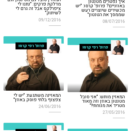
איך נפטרים מטנטון
מדלקת פרקים: "נתנו לי
באוזניים? פרופ' קרסו: "יש
ציפרלקס אבל זה גרם לי
מכשירים שיוצרים רעש
לשיתוק"
שממסך את הטנטון"
09/12/2016
08/07/2016
פרופ' רפי קרסו
פרופ' רפי קרסו
המאזינה משתגעת: "יש לי
המאזין מותש: "אני סובל
צפצוף בלתי פוסק באוזן"
מטנטון באוזן וזה מאוד
מטריד את מנוחתי!"
24/06/2016
27/05/2016