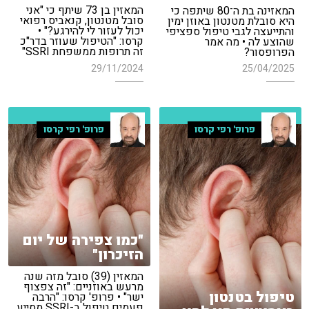
המאזין בן 73 שיתף כי "אני
המאזינה בת ה־80 שיתפה כי
סובל מטנטון, קנאביס רפואי
היא סובלת מטנטון באוזן ימין
יכול לעזור לי להירגע?" •
והתייעצה לגבי טיפול ספציפי
קרסו: "הטיפול שעוזר בדר"כ
שהוצע לה • מה אמר
זה תרופות ממשפחת SSRI"
הפרופסור?
29/11/2024
25/04/2025
פרופ' רפי קרסו
פרופ' רפי קרסו
"כמו צפירה של יום
הזיכרון"
המאזין (39) סובל מזה שנה
מרעש באוזניים: "זה צפצוף
טיפול בטנטון
ישר" • פרופ' קרסו: "הרבה
פעמים טיפול ב-SSRI מסייע