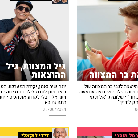
גיל המצוות, גיל
 בר המצווה
ההוצאות
ייעצה לגבי בר המצווה של
יוגה שיר נאמן, יקירת המערכת, הסב
גרושה והילד שלי רוצה שנעשה
כיצד ניתן לחגוג לילד בר מצווה כ
יחד" • שלומית: "אל תתני
וישראל - בלי לקרוע את הכיס • יו
 לידייך"
הינה זה בא
25/06/2024
0
סל מוסרי
דידי לוקאלי