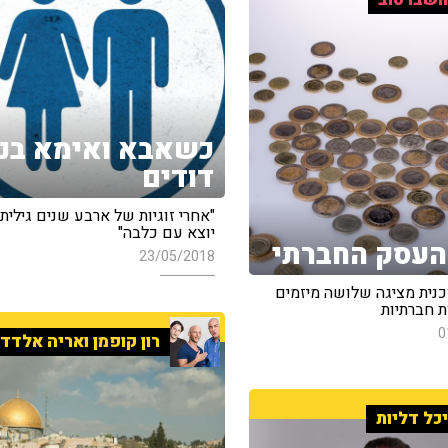
כשאבא ואימא בני
דודים
"אחרי זוגיות של ארבע שנים גיליתי
יוצא עם כלבה"
העסק החברתי
23/05/2018
כנית מציגה שלושה מיזמים
ת חברתיות
0
רון קופמן ואריה אלדד
כל דליות