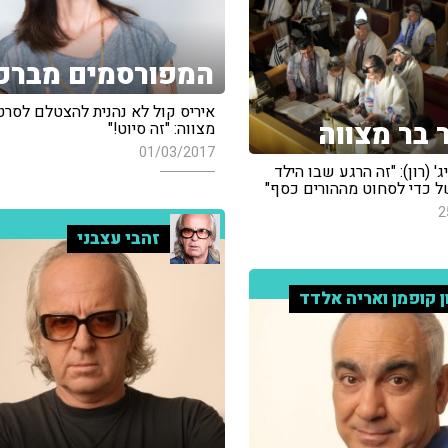
המפורסמים מברכ
איריס קול לא נהנית להצטלם לסרטו
 בר מצווה
מצווה: "זה סיוט!"
01/03/2017
ג' (רון): "זה הרגע שבו הילד
 כדי לסחוט מההורים כסף"
2
זהבי עצבני
ן קופמן ואריה אלדד