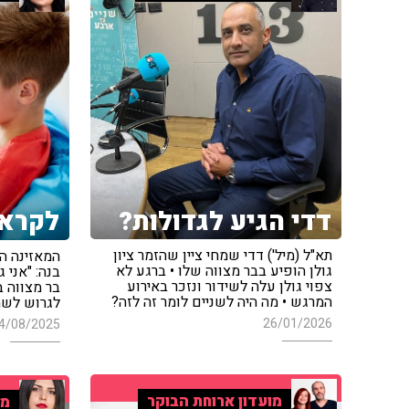
דדי הגיע לגדולות?
לקראת
תא"ל (מיל') דדי שמחי ציין שהזמר ציון
המאזינה הת
גולן הופיע בבר מצווה שלו • ברגע לא
בנה: "אני 
צפוי גולן עלה לשידור ונזכר באירוע
בר מצווה ב
המרגש • מה היה לשניים לומר זה לזה?
לגרוש לשחק
26/01/2026
4/08/2025
מועדון ארוחת הבוקר
מר