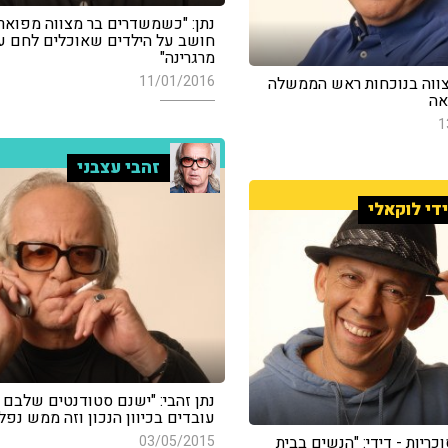
נתן: "כשמשדרים בר מצווה מפוארת
חושב על הילדים שאוכלים לחם ע
מרגרינה"
11/01/2016
ווה בנוכחות ראש הממשלה
אה
1
זהבי עצבני
די לוקאלי
נתן זהבי: "ישנם סטודנטים שלבם 
עובדים בכיוון הנכון וזה ממש נפל
ריות - דידי: "הנשים בבית
03/05/2015