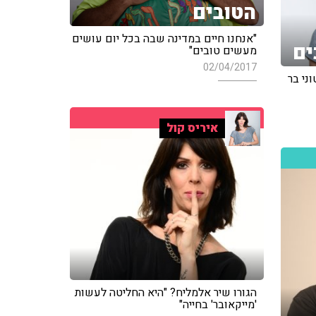
הטובים
"אנחנו חיים במדינה שבה בכל יום עושים
ים
מעשים טובים"
02/04/2017
ני בר
איריס קול
הגורו שיר אלמליח? "היא החליטה לעשות
'מייקאובר' בחייה"