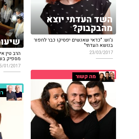
השד העדתי יוצא
מהבקבוק?
שיעור
ג'וש: "כדאי שאנשים יפסיקו כבר לחפור
בנושא העדתי"
23/03/2017
הרב טין איי
מספיק בשל
5/01/2017
מה קשור
רו