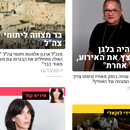
בר מצווה ליתומי
צה"ל
היה בלגן
מנכ"ל ארגון אלמנות ויתומי צה"ל: "
ץ את האירוע,
האלה מתחילים את הבגרות עם מ
אחרת"
מאוד כבד"
16/10/2017
היה בנתק מאחיו וגיסתו צריך
המצווה של האחיין?
2
איריס קול
די לוקאלי