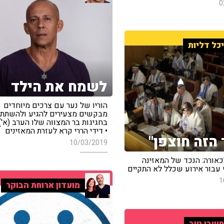
0
כל דליות
לשמח את הילד
הוריו של נער עם צרכים מיוחדים
מבקשים מצעירים להגיע ולהשתת
בחגיגות בר המצווה שלו הערב (א')
• דידי הררי קרא לעזרת המאזינים
 הזה חוצפן"
10/03/2019
כאורה: הנכד של המאזינה
עבור אירוע שכלל לא התקיים
1
מועדון ארוחת הבוקר
שבו טוב