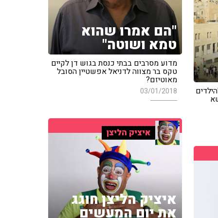
"הם אמרו שהוא
טמא ושוטה"
מדוע מסרבים בבתי כנסת בגוש דן לקיים
טקס בר מצווה לדניאל אפשטיין הסובל
מאוטיזם?
הילדים
03/01/2018
שא
איציק הליצן
איציק הליצן חוגג
את יום המעשים