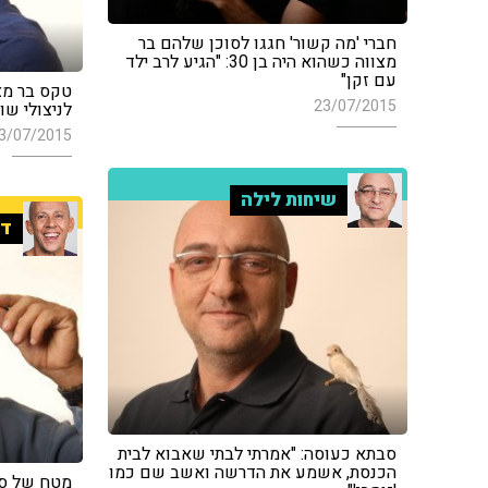
חברי 'מה קשור' חגגו לסוכן שלהם בר
מצווה כשהוא היה בן 30: "הגיע לרב ילד
עם זקן"
טקס בר מצ
23/07/2015
לניצולי שו
3/07/2015
שיחות לילה
די
סבתא כעוסה: "אמרתי לבתי שאבוא לבית
הכנסת, אשמע את הדרשה ואשב שם כמו
מטח של סוכ