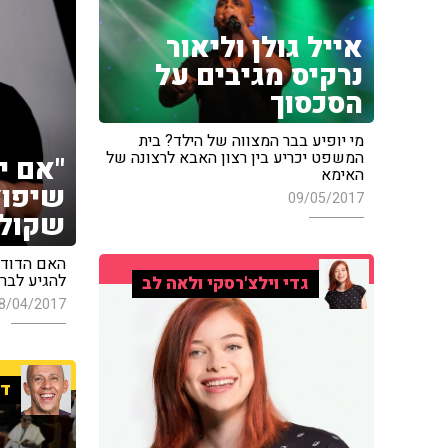
אייל גולן וליאור
נרקיס מגיבים על
הסכסוך
מי יופיע בבר המצווה של הילד? בית
המשפט יכריע בין רצון האבא לרצונה של
"אם י
האימא
שיפוצ
09/05/2017
שקול 
האם הדוד ש
להגיע לבר 
גדי וילצ'רסקי ולאה לב
8/04/2017
די