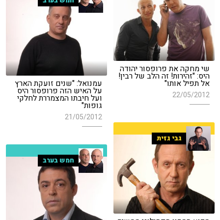
חמש בערב
שי מחקה את פרופסור יהודה
היס: "זהירות! זה הלב של רבין!
אל תפיל אותו"
עמנואל: "שנים זועקת הארץ
על האיש הזה פרופסור היס
22/05/2012
ועל חיבתו המצמררת לחלקי
גופות"
21/05/2012
גבי גזית
חמש בערב