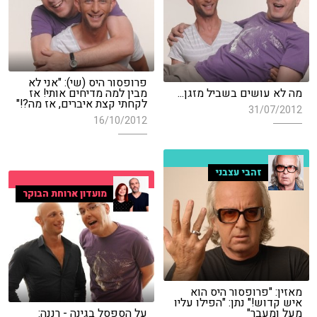
פרופסור היס (שי): "אני לא
מה לא עושים בשביל מזגן...
מבין למה מדיחים אותי! אז
לקחתי קצת איברים, אז מה?!"
31/07/2012
16/10/2012
זהבי עצבני
מועדון ארוחת הבוקר
מאזין: "פרופסור היס הוא
איש קדוש!" נתן: "הפילו עליו
מעל ומעבר"
על הספסל בגינה - רננה: