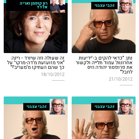
רון קופמן ואריה
זהבי עצבני
אלדד
נתן: "כדאי להקים ב-'ידיעות
זה שעולה וזה שיורד - רינה:
אחרונות' עמוד תלייה ולקשור
"אני מזועזעת מ'דה-מרקר' על
את פרופסור יהודה היס
כך שהם העתיקו מ'מעריב'!"
לחבל"
18/10/2012
21/10/2012
זהבי עצבני
זהבי עצבני