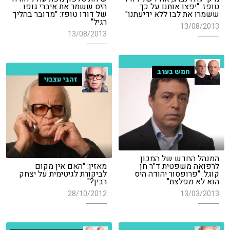
טופז: "יפצו אותנו על כך
היס ששמר את איברי גופו
ששמרו את לבו ללא ידיעתנו"
של דודו טופז: "מדובר בהליך
רגיל"
13/08/2013
13/08/2013
חמש בערב
זהבי עצבני
המנהל החדש של המכון
לרפואה משפטית ד"ר חן
מאזין: "האם אין מקום
קוגל: "פרופסור יהודה היס
לביקורת לגיטימית על יצחק
הוא לא מפלצת"
רבין?"
28/10/2012
13/03/2013