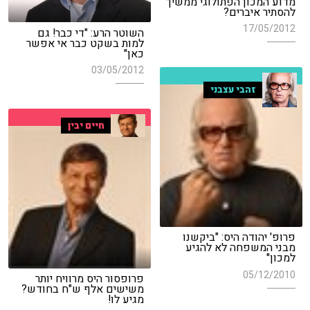
מדוע המכון הפתולוגי ממשיך
להסתיר איברים?
17/05/2012
השוטר הרע: "די כבר! גם
למות בשקט כבר אי אפשר
כאן"
03/05/2012
זהבי עצבני
חיים יבין
פרופ' יהודה היס: "ביקשנו
מבני המשפחה לא להגיע
למכון"
05/12/2010
פרופסור היס מרוויח יותר
משישים אלף ש"ח בחודש?
מגיע לו!