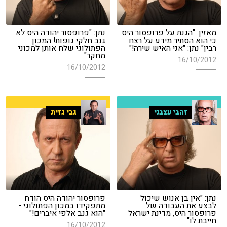
מאזין: "הגנת על פרופסור היס
נתן: "פרופסור יהודה היס לא
כי הוא הסתיר מידע על רצח
גנב חלקי גופות! המכון
רבין" נתן: "אני האיש שירה!"
הפתולוגי שלח אותן למכוני
מחקר"
16/10/2012
16/10/2012
זהבי עצבני
גבי גזית
נתן: "אין בן אנוש שיכול
פרופסור יהודה היס הודח
לבצע את העבודה של
מתפקידו במכון הפתולוגי -
פרופסור היס, מדינת ישראל
"הוא גנב אלפי איברים!"
חייבת לו"
16/10/2012