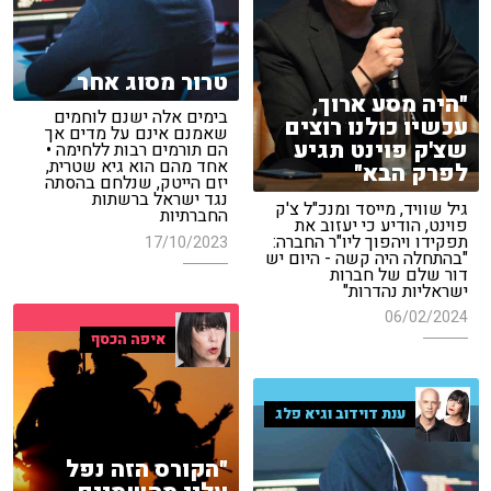
טרור מסוג אחר
"היה מסע ארוך,
בימים אלה ישנם לוחמים
עכשיו כולנו רוצים
שאמנם אינם על מדים אך
שצ'ק פוינט תגיע
הם תורמים רבות ללחימה •
אחד מהם הוא גיא שטרית,
לפרק הבא"
יזם הייטק, שנלחם בהסתה
נגד ישראל ברשתות
גיל שוויד, מייסד ומנכ"ל צ'ק
החברתיות
פוינט, הודיע כי יעזוב את
תפקידו ויהפוך ליו"ר החברה:
17/10/2023
"בהתחלה היה קשה - היום יש
דור שלם של חברות
ישראליות נהדרות"
06/02/2024
איפה הכסף
ענת דוידוב וגיא פלג
"הקורס הזה נפל