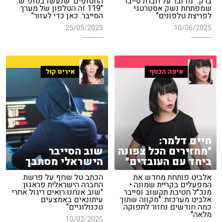
ברק: "מדובר על חברת סייבר
החטופים' שנעשו בסופ"ש:
שמפתחת נשק אסטרטגי
"119 זה הטלפון של מערך
לפריצת טלפונים"
הסייבר. כאן כדי לעזור"
25/05/2025
10/06/2025
איפה הכסף
איריס קול
חיים דלמר:
"מחזירים הכל צפונה
שוב הסייבר
ביחד עם העובדים"
הישראלי מסתבך
אלביט פותחת מחדש את
הכתב טל שחף על פרשת
המפעלים בקריית שמונה •
החברה הישראלית פראגון:
מנכ"ל חטיבת תקשוב וסייבר
"שוב אנחנו רואים ריגול אחרי
אלביט מערכות: "מקווה שתוך
עיתונאים באמצעים
כמה חודשים נחזור לתפוקה
טכנולוגיים"
מלאה"
10/02/2025