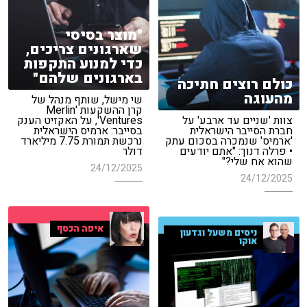
"מוצר בסיסי
שארגונים צריכים,
כדי למנוע התקפות
בארגונים שלהם"
כולם רוצים חתיכה
מהעוגה
שי מישל, שותף מנהל של
קרן ההשקעות 'Merlin
צוות 'שניים עד ארבע' על
Ventures', על האקזיט הענק
חברת הסייבר הישראלית
בסייבר: ארמיס הישראלית
'ארמיס' שנמכרה בסכום עתק
נרכשת תמורת 7.75 מיליארד
• פרלה דנוך: "אתם יודעים
דולר
שהוא אח שלי?"
24/12/2025
24/12/2025
איפה הכסף
ניסים משעל וגדעון
אוקו