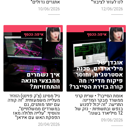
לנו לעזור לציבור"
אתגרים גדולים"
10/06/2026
12/06/2026
איפה הכסף
איפה הכסף
אובדן של
מיליארדים, סכנה
אסטרטגית, וחוסר
איך נשמרים
פיקוח מדיני: מה
ממבצעי הונאה
קורה בזירת הסייבר?
והתחזויות?
אומת הסייבר? • שרית קרני
גיל מסינג (צ'ק פוינט) הזהיר
ממשרד מבקר המדינה
מעלייה משמעותית: "זה קורה
התריעה: "זה יכול לפגוע
עם יותר מותגים, גם
בנפש ובתשתיות - נזק של
במשרדים ממשלתיים",
12 מיליארד בשנה"
והוסיף: "עלייה תלולה מאז
הפסקת האש עם איראן"
09/06/2026
20/04/2026