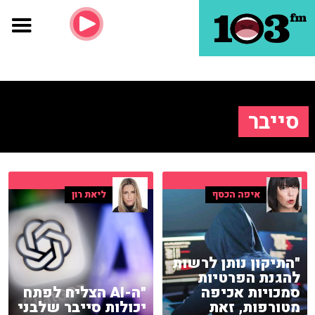
סייבר
איפה הכסף
ליאת רון
"התיקון נותן לרשות
להגנת הפרטיות
סמכויות אכיפה
"ה-AI הצליח לפתח
מטורפות, זאת
יכולות סייבר שלבני