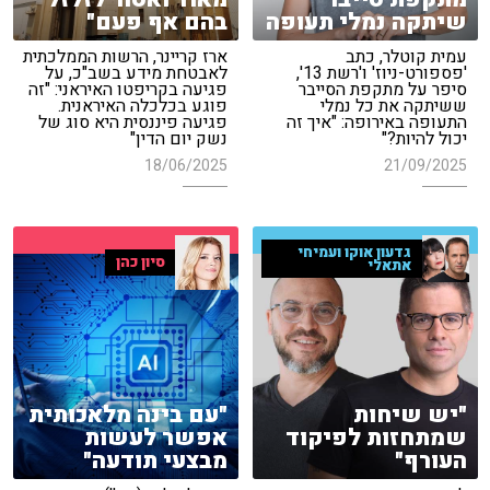
שיתקה נמלי תעופה
בהם אף פעם"
עמית קוטלר, כתב
ארז קריינר, הרשות הממלכתית
'פספורט-ניוז' ו'רשת 13',
לאבטחת מידע בשב"כ, על
סיפר על מתקפת הסייבר
פגיעה בקריפטו האיראני: "זה
ששיתקה את כל נמלי
פוגע בכלכלה האיראנית.
התעופה באירופה: "איך זה
פגיעה פיננסית היא סוג של
יכול להיות?"
נשק יום הדין"
18/06/2025
21/09/2025
גדעון אוקו ועמיחי
סיון כהן
אתאלי
"יש שיחות
"עם בינה מלאכותית
שמתחזות לפיקוד
אפשר לעשות
העורף"
מבצעי תודעה"