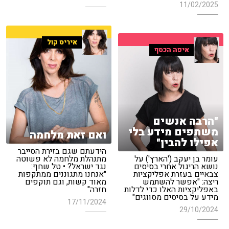
11/02/2025
איריס קול
איפה הכסף
"הרבה אנשים
משתפים מידע בלי
ואם זאת מלחמה
אפילו להבין"
הידעתם שגם בזירת הסייבר
עומר בן יעקב ('הארץ') על
מתנהלת מלחמה לא פשוטה
נושא הריגול אחרי בסיסים
נגד ישראל? • טל שחף:
צבאיים בעזרת אפליקציות
"אנחנו מתגוננים ממתקפות
ריצה: "אפשר להשתמש
מאוד קשות, וגם תוקפים
באפליקציות האלו כדי לדלות
חזרה"
מידע על בסיסים מסווגים"
17/11/2024
29/10/2024