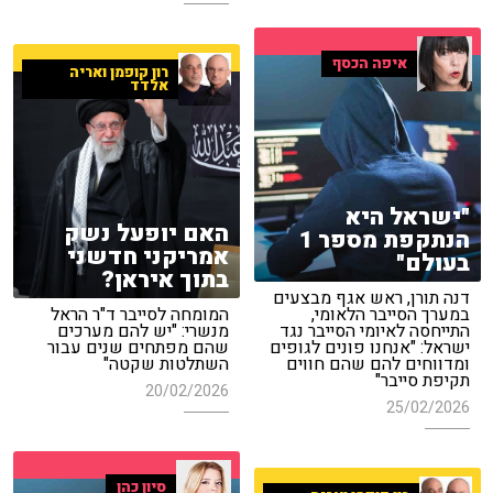
איפה הכסף
רון קופמן ואריה
אלדד
"ישראל היא
האם יופעל נשק
הנתקפת מספר 1
אמריקני חדשני
בעולם"
בתוך איראן?
דנה תורן, ראש אגף מבצעים
במערך הסייבר הלאומי,
המומחה לסייבר ד"ר הראל
התייחסה לאיומי הסייבר נגד
מנשרי: "יש להם מערכים
ישראל: "אנחנו פונים לגופים
שהם מפתחים שנים עבור
ומדווחים להם שהם חווים
השתלטות שקטה"
תקיפת סייבר"
20/02/2026
25/02/2026
סיון כהן