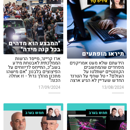
איריס קול
"המבצע הוא מדהים
בכל קנה מידה"
תיראו מופתעים
ארז קריינר, מייסד הרשות
הידעתם שלא מעט אמריקנים
הממלכתית לאבטחת מידע
מפחדים שהמחשבים
בשב"כ, התייחס לדיווחים על
הקוונטיים ישתלטו על
הפיצוצים בלבנון: "אם מישהו
העולם? • טל שחף על הטרנד
מתכנן מהלך גדול - זו אחלה
החדש שעדיין לא הגיע ארצה
הכנה"
17/09/2024
13/08/2024
חמש בערב
חמש בערב