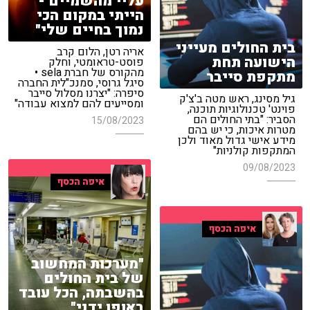
עליי מהשמיים -
הייתי במקום הכי
נמוך בחיים שלי"
בית החולים מעייני
אריה רטן, הלום קרב
הישועה תחת
פוסט-טראומטי, וחלק
מהקורס של חברת sela •
מתקפת סייבר
סיגל גרוסי, סמנכ"לית החברה
סיפרה: "יצרנו מסלול סייבר
גיל מסינג, ראש מטה ב'צ'ק
ומסייעים להם למצוא עבודה"
פוינט' טכנולוגיות תוכנה,
הסביר: "בתי החולים הם
15/08/2023
מטרות איכות, כי יש בהם
מידע אישי גדול מאוד ולכן
המתקפות קולניות"
09/08/2023
איפה הכסף
איפה הכסף
"מערכות המחשוב
של בית החולים
בהשבתה, הכל עובד
באופן ידני"