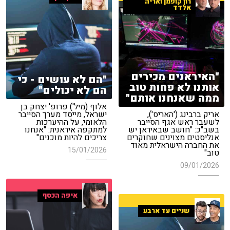
רון קופמן ואריה
אלדד
"האיראנים מכירים
"הם לא עושים - כי
אותנו לא פחות טוב
הם לא יכולים"
ממה שאנחנו אותם"
אלוף (מיל') פרופ' יצחק בן
אריק ברבינג ('האריס'),
ישראל, מייסד מערך הסייבר
לשעבר ראש אגף הסייבר
הלאומי, על ההיערכות
בשב"כ: "חושב שבאיראן יש
למתקפה איראנית: "אנחנו
אנליסטים מצוינים שחוקרים
צריכים להיות מוכנים"
את החברה הישראלית מאוד
15/01/2026
טוב"
09/01/2026
איפה הכסף
שניים עד ארבע