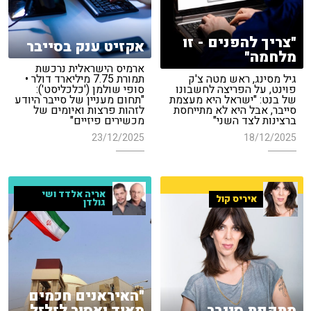
"צריך להפנים - זו
אקזיט ענק בסייבר
מלחמה"
ארמיס הישראלית נרכשת
גיל מסינג, ראש מטה צ'ק
תמורת 7.75 מיליארד דולר •
פוינט, על הפריצה לחשבונו
סופי שולמן ('כלכליסט'):
של בנט: "ישראל היא מעצמת
"תחום מעניין של סייבר היודע
סייבר, אבל היא לא מתייחסת
לזהות פרצות ואיומים של
ברצינות לצד השני"
מכשירים פיזיים"
23/12/2025
18/12/2025
אריה אלדד ושי
איריס קול
גולדן
"האיראנים חכמים
מתקפת סייבר
מאוד ואסור לזלזל