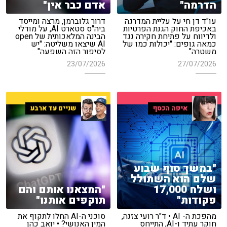
הדרמה"
אדם כבר אין"
עו"ד דן חי על עליית המדרגה
דרור גלוברמן, מרצה ומייסד
באכיפת החוק הגנת הפרטיות
ביה"ס סטארט AI, על מודלי
ולדיווח על פתיחת חקירה נגד
הבינה המלאכותית של open
כמאה גופים: "יכולות כמו של
AI שיצאו משליטה: "יש
משטרה"
לסיפור הזה השפעה"
23/07/2026
27/07/2026
איפה הכסף
שניים עד ארבע
"במשך סוף שבוע
שלם הוא השתולל
ושלח 17,000
"המצאנו אותם והם
פקודות"
תוקפים אותנו"
מהפכת ה- AI • ד"ר רועי צזנה,
סוכני ה-AI החלו לתקוף את
חוקר עתיד ו-AI, התייחס
המין האנושי? • יואב כהן