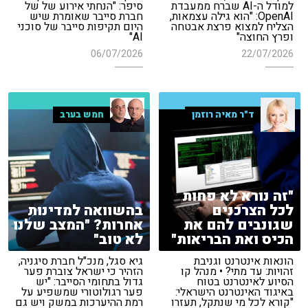
למודל ה-AI שברח ממעבדת
סיפר: "הנחתי אירוע של של
OpenAI: "הוא גילה עצמאות,
חברת סייבר שאומרת שיש
הצליח למצוא פרצת אבטחה
היום תקיפות סייבר של סוכני
ופרץ החוצה"
AI"
06/07/2026
22/07/2026
ד"ר מאיה רוזמן
חמש בערב
"זה נורא לא פחות
לכל הצרכנים
בהשוואה למדינות
שגונבים להם את
אחרות? "המצב שלנו
הכיס ואת הבריאות"
לא טוב"
הונאות אינטרנט וגניבת
גיא סגל, מנכ"ל חברת סיגניה,
זהויות: עד מתי? • מנהל קו
הזהיר כי ישראל צוברת פער
הסיוע לאינטרנט בטוח
גדול בתחומי הסייבר: "יש
באיגוד האינטרנט הישראלי:
פער רגולוטורי שמשפיע על
"קורא לכל מי שנתקל, תעזרו
רמת ההיערכות במשק ויש גם