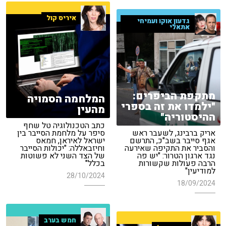
איריס קול
גדעון אוקו ועמיחי
אתאלי
מתקפת הביפרים:
המלחמה הסמויה
"ילמדו את זה בספרי
מהעין
ההיסטוריה"
כתב הטכנולוגיה טל שחף
אריק ברבינג, לשעבר ראש
סיפר על מלחמת הסייבר בין
אגף סייבר בשב"כ, התרשם
ישראל לאיראן, חמאס
והסביר את התקיפה שאירעה
וחיזבאללה: "יכולות הסייבר
נגד ארגון הטרור: "יש פה
של הצד השני לא פשוטות
הרבה פעולות שקשורות
בכלל"
למודיעין"
28/10/2024
18/09/2024
חמש בערב