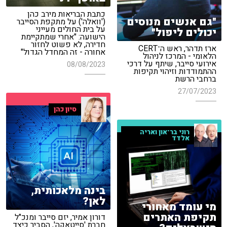
כתבת הבריאות מירב כהן
"גם אנשים מנוסים
('וואלה') על מתקפת הסייבר
על בית החולים מעייני
יכולים ליפול"
הישועה: "אחרי שמתקיימת
חדירה, לא פשוט לחזור
ארז תדהר, ראש ה־CERT
אחורה - זה המחדל הגדול"
הלאומי - המרכז לניהול
אירועי סייבר, שיתף על דרכי
08/08/2023
ההתמודדות וזיהוי תקיפות
ברחבי הרשת
27/07/2023
סיון כהן
רוני בר־און ואריה
אלדד
בינה מלאכותית,
לאן?
מי עומד מאחורי
תקיפת האתרים
דורון אמיר, יזם סייבר ומנכ"ל
חברת 'סייטאקה', הסביר כיצד