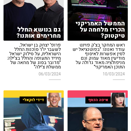
הממשל האמריקני
הכריז מלחמה על
גם בנושא החלל
טיקטוק?
מחרימים אותנו?
ראש המחקר בצ'ק פוינט
פרופ' יצחק בן ישראל,
עודד ואנונו: "בפוטנציאל יש
לשעבר יו"ר סוכנות החלל
לסין אפשרות לאיסוף
הישראלית, על סילוק ישראל
מודיעין מאוד עמוק וגם
מיריד התעופה והחלל בצ'ילה:
מניפולציה מאוד גדולה על
"מדובר בסוג של מחאה של
התוכן האמריקני"
ממשלת צ'ילה"
06/03/2024
10/03/2024
איפה הכסף
דידי לוקאלי