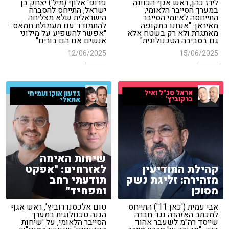
לירז כהן, ראש אגף הכוונה
פרופ' אלוף (מיל') יצחק בן
במערך הסייבר הלאומי,
ישראל, התייחס להסברה
התייחסה לאיומי הסייבר
הישראלית שלא מצליחה
מאיראן: "אנחנו בתקופה
להתמודד עם תעמולת חמאס:
מאתגרת ולא רק בשטח אלא
"אפשר להשפיע על מילוני
גם בסביבה הטכנולוגית"
אנשים אם הם בורים"
12/06/2025
15/06/2025
אראל סג"ל ואיל
גדעון אוקו ועמיחי
ברקוביץ'
אתאלי
שיחות האימה
קהילת המודיעין
לאזרחים: "אפקט
מזהירה: זליגת נשק
תודעתי רחב
מסוכן
ומפחיד"
אבי עמית ('כאן 11') התייחס
טום אלכסנדרוביץ', ראש אגף
למכתב האזהרה נגד חברה
הגנה טכנולוגית במערך
שייסד רה"מ לשעבר אהוד
הסייבר הלאומי, על 'שיחות