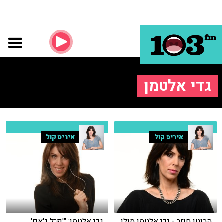
גדי אלטמן
איריס קול
איריס קול
הבוטן חוזר - גדי אלטמן סולן
גדי אלטמן: "'פרל ג'אם'