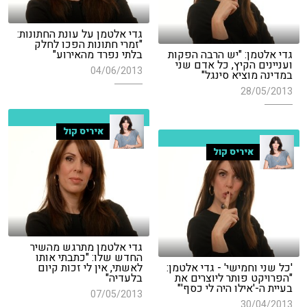
גדי אלטמן על עונת החתונות:
"זמרי חתונות הפכו לחלק
גדי אלטמן: "יש הרבה הפקות
בלתי נפרד מהאירוע"
ועניינים הקיץ, כל אדם שני
04/06/2013
במדינה מוציא סינגל"
28/05/2013
איריס קול
איריס קול
גדי אלטמן מתרגש מהשיר
החדש שלו: "כתבתי אותו
'כל שני וחמישי' - גדי אלטמן:
לאשתי, אין לי זכות קיום
"הפרויקט פותר ליוצרים את
בלעדיה"
בעיית ה-'אילו היה לי כסף'"
07/05/2013
30/04/2013