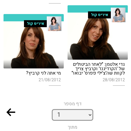
איריס קול
איריס קול
גדי אלטמן: "לאחר הביטולים
של 'הקרדיגנז' וקרביץ צריך
לקוות שה'צ'ילי פפרס' יבואו"
מי אתה לני קרביץ?
21/08/2012
28/08/2012
דף מספר
מתוך