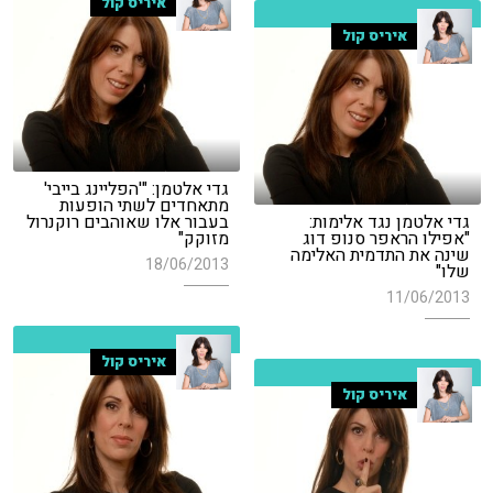
איריס קול
איריס קול
גדי אלטמן: "'הפליינג בייבי'
מתאחדים לשתי הופעות
גדי אלטמן נגד אלימות:
בעבור אלו שאוהבים רוקנרול
"אפילו הראפר סנופ דוג
מזוקק"
שינה את התדמית האלימה
18/06/2013
שלו"
11/06/2013
איריס קול
איריס קול