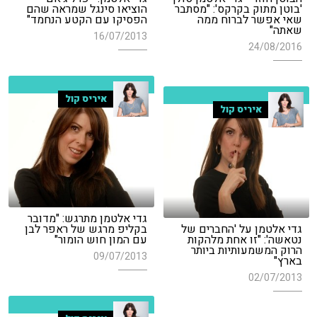
'בוטן מתוק בקרקס': "מסתבר
הוציאו סינגל שמראה שהם
שאי אפשר לברוח ממה
הפסיקו עם הקטע הנחמד"
שאתה"
16/07/2013
24/08/2016
איריס קול
איריס קול
גדי אלטמן מתרגש: "מדובר
גדי אלטמן על 'החברים של
בקליפ מרגש של ראפר לבן
נטאשה': "זו אחת מלהקות
עם המון חוש הומור"
הרוק המשמעותיות ביותר
09/07/2013
בארץ"
02/07/2013