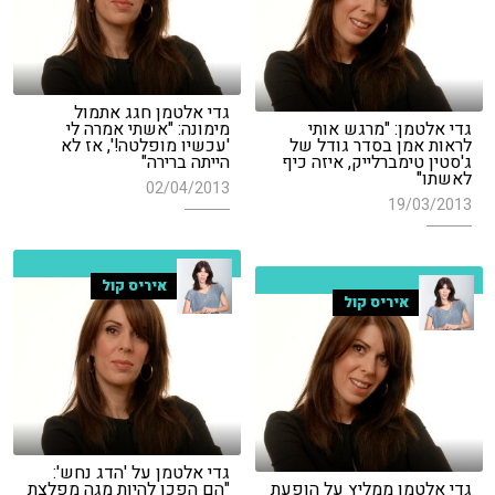
גדי אלטמן חגג אתמול
גדי אלטמן: "מרגש אותי
מימונה: "אשתי אמרה לי
לראות אמן בסדר גודל של
'עכשיו מופלטה!', אז לא
ג'סטין טימברלייק, איזה כיף
הייתה ברירה"
לאשתו"
02/04/2013
19/03/2013
איריס קול
איריס קול
גדי אלטמן על 'הדג נחש':
גדי אלטמן ממליץ על הופעת
"הם הפכו להיות מגה מפלצת