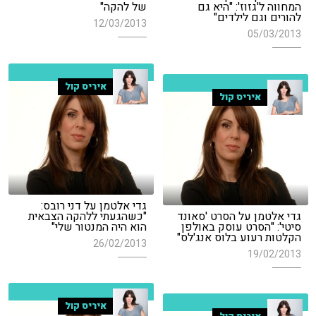
המחווה ל'גזוז': "היא גם
של להקה"
להורים וגם לילדים"
12/03/2013
05/03/2013
איריס קול
איריס קול
גדי אלטמן על דני רובס:
גדי אלטמן על הסרט 'סאונד
"כשהגעתי ללהקה הצבאית
סיטי': "הסרט עוסק באולפן
הוא היה המנטור שלי"
הקלטות רעוע בלוס אנג'לס"
26/02/2013
19/02/2013
איריס קול