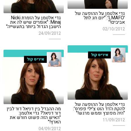
גדי אלטמן על ההופעה של
'LMAFO': "יום חג לתל
גדי אלטמן על הזמרת Nicki
אביבים!"
Minaj: "אומרים שיש לה את
הישבן הגדול ביותר בתעשייה"
02/10/2012
24/09/2012
איריס קול
איריס קול
גדי אלטמן על ההופעה של
להקת ה'רד הוט צ'ילי פפרס':
מה ההבדל בין דניאל דור לבין
"היה מפוצץ וממש מרגש!"
דור דניאל? גדי אלטמן:
"האיש הזה פשוט חורש את
11/09/2012
הארץ!"
04/09/2012