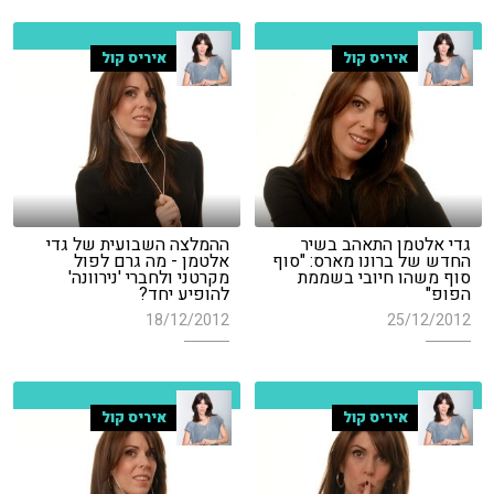
איריס קול
איריס קול
גדי אלטמן התאהב בשיר
ההמלצה השבועית של גדי
החדש של ברונו מארס: "סוף
אלטמן - מה גרם לפול
סוף משהו חיובי בשממת
מקרטני ולחברי 'נירוונה'
הפופ"
להופיע יחד?
18/12/2012
25/12/2012
איריס קול
איריס קול