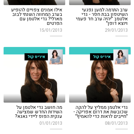
ערב התרמה למען נפגעי
אילו אמנים צפויים להופיע
השיטפון בבת חפר - גדי
בערב המחווה השנתי לבוב
אלטמן: "יהיה ערב חד פעמי
מארלי? גדי אלטמן עם
ויוצא דופן"
הפרטים
15/01/2013
29/01/2013
איריס קול
איריס קול
גדי אלטמן ממליץ על להקה
מה חושב גדי אלטמן על
שכובשת את דרום אפריקה -
השירות החדש שמציעה
"חייבים לראות כדי להאמין!"
ענקית הפופ ליידי גאגא?
01/01/2013
08/01/2013