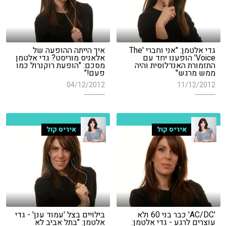
גדי אלטמן: "אני וחברי 'The
איך הייתה ההופעה של
Voice' הופענו יחד עם
אלאניס מוריסט? גדי אלטמן
התזמורת האנדלוסית והיה
מסכם: "הופעת רוקנרול כמו
ממש מרגש"
פעם!"
04/12/2012
11/12/2012
איריס קול
איריס קול
'AC/DC' כבר בני 60 ולא
בילויים בצל 'עמוד ענן' - גדי
עוצרים לרגע - גדי אלטמן:
אלטמן: "בתל אביב לא