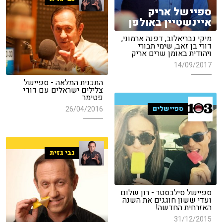
ספיישל אריק
איינשטיין באולפן
מיקי גבריאלוב, דפנה ארמוני,
דורי בן זאב, שימי תבורי
ויהודית באומן שרים אריק
14/09/2017
התכנית המלאה - ספיישל
צלילים ישראלים עם דודי
פטימר
ספיישלים
26/04/2016
גבי גזית
ספיישל סילבסטר - רון שלום
ועדי ששון חוגגים את השנה
האזרחית החדשה!
31/12/2015