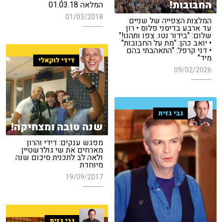
החבובות!
המלאה 01.03.18
01/03/2018
המלצות הצפייה של שניים
עד ארבע בדיסני פלוס • רון
שלום: "בידור נטו. צפו ותהנו!"
• יואב כהן: "מת על החבובות"
• דני קרפל: "התאהבתי בהם
מיד"
דידי לוקאלי
09/02/2026
גבי גזית
שנה טובה ומצחיקה!
מפגש ענקים: דידי והרון
מארחים את שי גולדשטיין
ולאה לב לתכנית סיכום שנה
מיוחדת
19/09/2017
גבי גזית