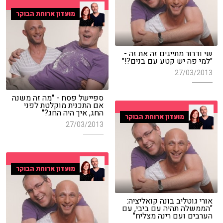
מועדון ארוחת הבוקר
שי ודרור מתייגים זה את זה -
"למי פה יש קטע עם בנים?!"
27/03/2013
ספיישל פסח - "מה זה משנה
אם התכנית מוקלטת לפני
החג, איך היה החג?"
מועדון ארוחת הבוקר
27/03/2013
מועדון ארוחת הבוקר
אורי גוטליב בונה קואליציה:
"הממשלה תהיה עם ביבי, עם
הערבים ועם רינה מצליח"