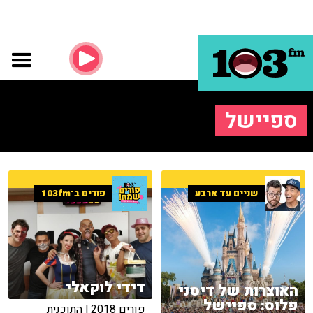
ספיישל
שניים עד ארבע
פורים ב־103fm
דידי לוקאלי
האוצרות של דיסני
פלוס: ספיישל
פורים 2018 | התוכנית