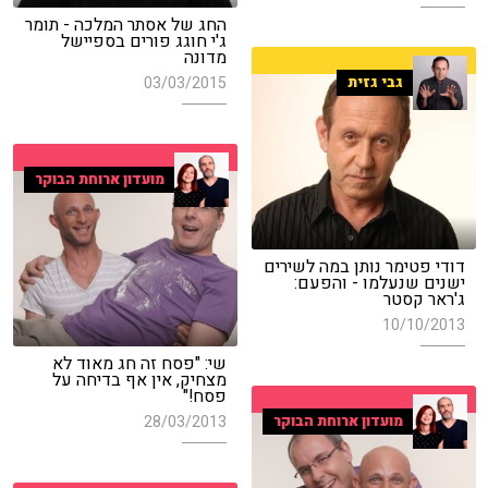
החג של אסתר המלכה - תומר
ג'י חוגג פורים בספיישל
מדונה
גבי גזית
03/03/2015
מועדון ארוחת הבוקר
דודי פטימר נותן במה לשירים
ישנים שנעלמו - והפעם:
ג'ראר קסטר
10/10/2013
שי: "פסח זה חג מאוד לא
מצחיק, אין אף בדיחה על
פסח!"
מועדון ארוחת הבוקר
28/03/2013