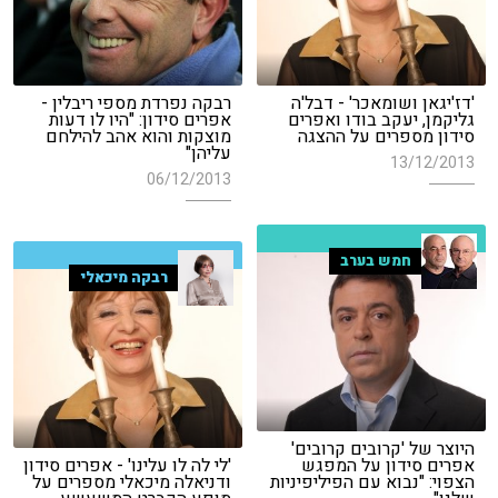
'דז'יגאן ושומאכר' - דבל'ה
רבקה נפרדת מספי ריבלין -
גליקמן, יעקב בודו ואפרים
אפרים סידון: "היו לו דעות
סידון מספרים על ההצגה
מוצקות והוא אהב להילחם
עליהן"
13/12/2013
06/12/2013
חמש בערב
רבקה מיכאלי
היוצר של 'קרובים קרובים'
אפרים סידון על המפגש
'לי לה לו עלינו' - אפרים סידון
הצפוי: "נבוא עם הפיליפיניות
ודניאלה מיכאלי מספרים על