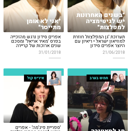
"בשנים האחרונות
יש לגיטימציה
"אני לא אומן
למפלצות"
מתייסר"
תערוכת 'גן המפלצות' חוזרת
אפרים סידון נרגש מהזכייה
למוזיאון ישראל • ריאיון עם
בפרס 'מאיר אריאל' ומסכם
היוצר אפרים סידון
שנים ארוכות של קריירה
31/01/2018
21/06/2018
חמש בערב
איריס קול
'ספריית פיג'מה' - אפרים