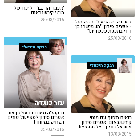
'מעמד הר נבו' - לזכרו של
מוטי קירשנבאום
25/03/2016
כשבראבא הגיע ל'גב האומה'
- אפרים סידון: "הו, מישהו בן
דורי בתכנית עכשווית!"
25/03/2016
רבקה מיכאלי
רבקה מיכאלי
עזר כנגדה
רבקהל'ה מארחת באולפן את
אפרים סידון לספיישל פורים
רואים ת'סוף עם מוטי
מצחיק במיוחד!
קירשנבאום, אפרים סידון
וישראל גוריון - אל תחמיצו!
25/03/2016
13/03/2015