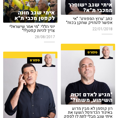
איתי שגב ישוחרר
ממכבי ת"א?
איתי שגב מונה
לקפטן מכבי ת"א
כתב 'ערוץ הספורט': "אי
אפשר להחזיק שחקן בכוח"
יוני הללי: "מי אמר שישראלי
22/01/2018
צריך להיות קפטן?!"
28/08/2017
ספורט
ספורט
"מגיע לאדם זכות
השימוע, משהו?"
רון קופמן לא מבין מדוע
באיגוד הכדורסל השעו את
איתי שגב מבלי לתת לו לספק