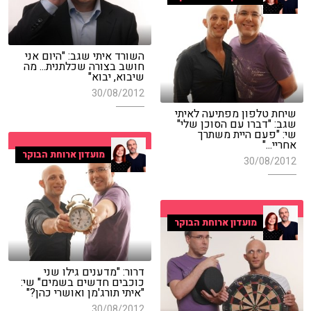
השורד איתי שגב: "היום אני
חושב בצורה שכלתנית... מה
שיבוא, יבוא"
30/08/2012
שיחת טלפון מפתיעה לאיתי
שגב: "דברו עם הסוכן שלי"
שי: "פעם היית משתרך
אחריי..."
מועדון ארוחת הבוקר
30/08/2012
מועדון ארוחת הבוקר
דרור: "מדענים גילו שני
כוכבים חדשים בשמים" שי:
"איתי תורג'מן ואושרי כהן?"
30/08/2012