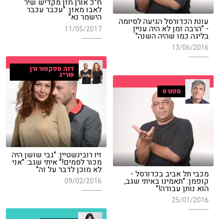
ח"כ אורן חזן מקדיש שיר
לאבו מאזן: "עכבר עכבר
הישמר נא"
עונת הכדורסל הגיעה לסיומה
- "הרבה זמן לא היה עניין
11/05/2017
בליגה כמו שהיה השנה"
13/06/2016
דנה ספקטור ורן
שריג
ספורט
זיו רובינשטיין: "גבי שושן היה
מכור לסמים!" איתי שגב: "אני
לא מוכן לדבר על זה"
מכבי תל אביב בכדורסל -
קופמן: "תאמינו באיתי שגב,
09/02/2016
הוא נותן עבודה!"
25/01/2016