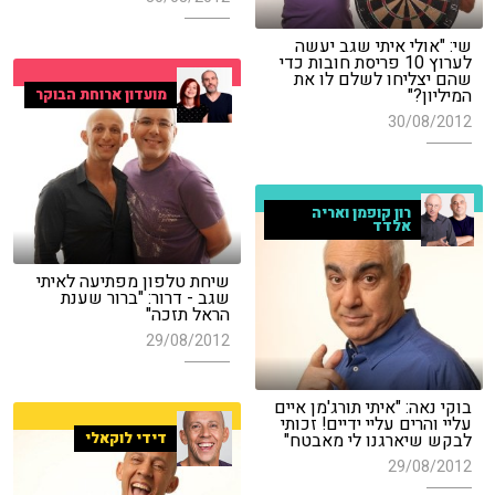
שי: "אולי איתי שגב יעשה
לערוץ 10 פריסת חובות כדי
שהם יצליחו לשלם לו את
המיליון?"
מועדון ארוחת הבוקר
30/08/2012
רון קופמן ואריה
אלדד
שיחת טלפון מפתיעה לאיתי
שגב - דרור: "ברור שענת
הראל תזכה"
29/08/2012
בוקי נאה: "איתי תורג'מן איים
עליי והרים עליי ידיים! זכותי
לבקש שיארגנו לי מאבטח"
דידי לוקאלי
29/08/2012