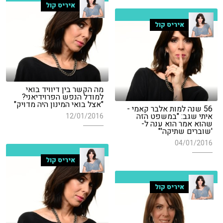
איריס קול
איריס קול
מה הקשר בין דיוויד בואי
למודל הנפש הפרוידיאני?
"אצל בואי המינון היה מדויק"
56 שנה למות אלבר קאמי -
איתי שגב: "במשפט הזה
12/01/2016
שהוא אמר הוא ענה ל-
'שוברים שתיקה'"
04/01/2016
איריס קול
איריס קול