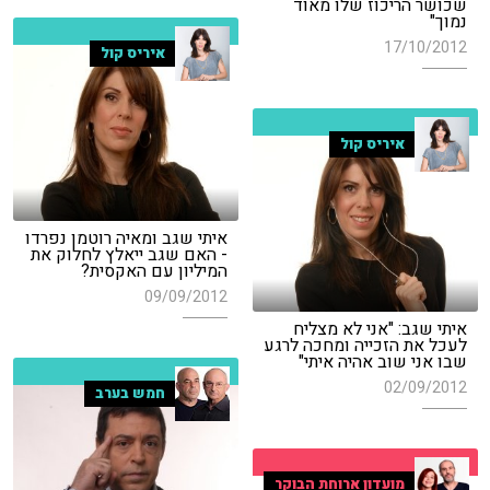
שכושר הריכוז שלו מאוד
נמוך"
17/10/2012
איריס קול
איריס קול
איתי שגב ומאיה רוטמן נפרדו
- האם שגב ייאלץ לחלוק את
המיליון עם האקסית?
09/09/2012
איתי שגב: "אני לא מצליח
לעכל את הזכייה ומחכה לרגע
שבו אני שוב אהיה איתי"
02/09/2012
חמש בערב
מועדון ארוחת הבוקר