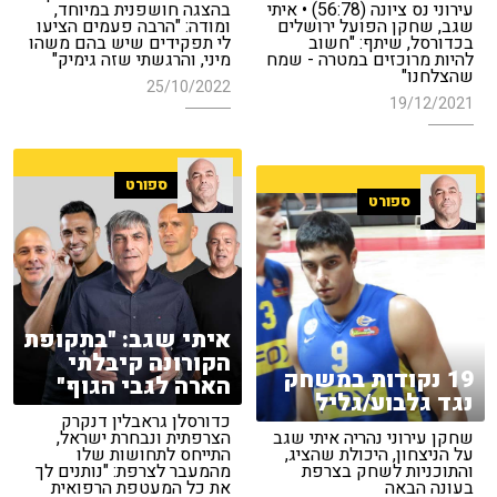
עירוני נס ציונה (56:78) • איתי
בהצגה חושפנית במיוחד,
שגב, שחקן הפועל ירושלים
ומודה: "הרבה פעמים הציעו
בכדורסל, שיתף: "חשוב
לי תפקידים שיש בהם משהו
להיות מרוכזים במטרה - שמח
מיני, והרגשתי שזה גימיק"
שהצלחנו"
25/10/2022
19/12/2021
ספורט
ספורט
איתי שגב: "בתקופת
הקורונה קיבלתי
19 נקודות במשחק
הארה לגבי הגוף"
נגד גלבוע/גליל
כדורסלן גראבלין דנקרק
שחקן עירוני נהריה איתי שגב
הצרפתית ונבחרת ישראל,
על הניצחון, היכולת שהציג,
התייחס לתחושות שלו
והתוכניות לשחק בצרפת
מהמעבר לצרפת: "נותנים לך
בעונה הבאה
את כל המעטפת הרפואית