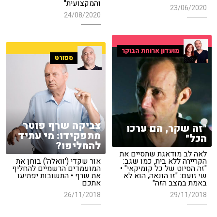
והמקצועית"
23/06/2020
24/08/2020
מועדון ארוחת הבוקר
ספורט
צביקה שרף פוטר
"זה שקר, הם ערכו
מתפקידו: מי עתיד
הכל"
להחליפו?
לאה לב מודאגת שתסיים את
הקריירה ללא בית, כמו שגב:
אור שקדי ('וואלה') בוחן את
"זה הסיוט של כל קומיקאי" •
המועמדים הרשמיים להחליף
שי זועם: "זו הונאה, הוא לא
את שרף • התשובות יפתיעו
באמת במצב הזה"
אתכם
26/11/2018
29/11/2018