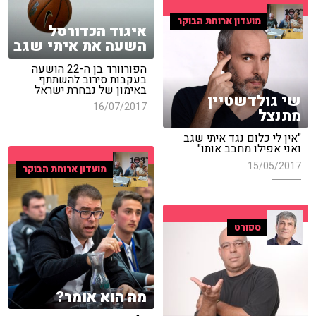
מועדון ארוחת הבוקר
איגוד הכדורסל
השעה את איתי שגב
הפורוורד בן ה-22 הושעה
בעקבות סירוב להשתתף
באימון של נבחרת ישראל
שי גולדשטיין
16/07/2017
מתנצל
"אין לי כלום נגד איתי שגב
ואני אפילו מחבב אותו"
15/05/2017
מועדון ארוחת הבוקר
ספורט
מה הוא אומר?