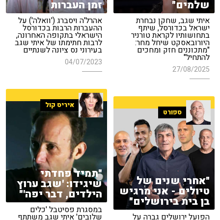
שלמים"
זמן העברות
איתי שגב, שחקן נבחרת
אהרל'ה ויסברג ('וואלה') על
ישראל בכדורסל, שיתף
ההעברות הרבות בכדורסל
בתחושותיו לקראת טורניר
הישראלי בתקופה האחרונה,
היורובאסקט שיחל מחר:
לרבות חתימתו של איתי שגב
"מתכוננים חזק ומחכים
בעירוני נס ציונה לשנתיים
להתחיל"
04/07/2023
27/08/2025
איריס קול
ספורט
"תמיד פחדתי
"אחרי שנים של
שיגידו: 'שגב ערוץ
טיולים - אני מרגיש
הילדים, דבר יפה'"
בן בית בירושלים"
במסגרת פסיטבל 'כלים
הפועל ירושלים גברה על
שלובים' איתי שגב משתתף