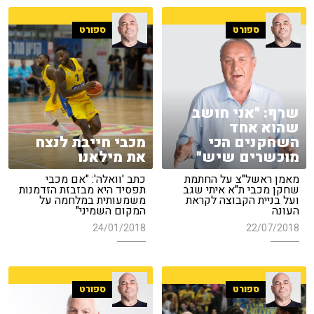
ספורט
ספורט
שרף: "אני חושב
שהוא אחד
השחקנים הכי
מכבי חייבת לנצח
מוכשרים שיש"
את מילאנו
מאמן ראשל"צ על החתמת
כתב 'וואלה': "אם מכבי
שחקן מכבי ת"א איתי שגב
תפסיד היא מבזבזת הזדמנות
ועל בניית הקבוצה לקראת
משמעותית במלחמה על
העונה
המקום השמיני"
24/01/2018
22/07/2018
ספורט
ספורט