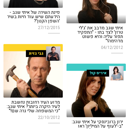
פינת השירה של איתי שגב -
הידעתם שיש עוד חיות בשיר
'השפן הקטן'?
איתי שגב מדבב את 'ג'לי
27/12/2015
טרזן' לצד בתו - "התפקיד
תפור עליה והיא פשוט
מדהימה!"
04/12/2012
גבי גזית
איריס קול
מדוע העיר רחובות נחשבת
לעיר היקרה ביותר? איתי שגב:
"כי המשפחה שלי גרה שם!"
22/10/2012
ירון ברובינסקי על איתי שגב:
"ב-'לעוף על המיליון' ראו