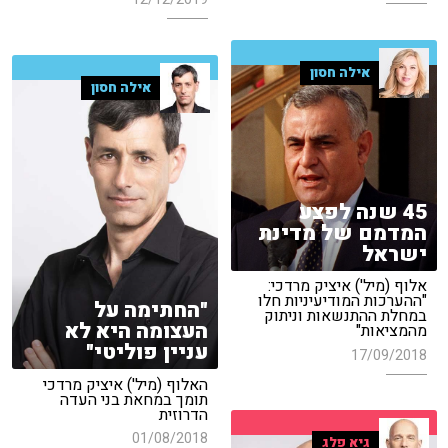
אילה חסון
אילה חסון
45 שנה לפצע
המדמם של מדינת
ישראל
אלוף (מיל') איציק מרדכי:
"ההערכות המודיעיניות חלו
"החתימה על
במחלת ההתנשאות וניתוק
העצומה היא לא
מהמציאות"
עניין פוליטי"
17/09/2018
האלוף (מיל') איציק מרדכי
תומך במחאת בני העדה
הדרוזית
01/08/2018
גיא פלג