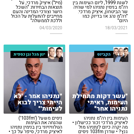
לשנת 1999, ליום העימות בין
(מיל') איציק מרדכי, על
רה"מ בנימין נתניהו למי שהיה
תוצאות הבחירות: "השכל
שר הביטחון, איציק מרדכי:
הישר וצורכי המדינה והעם
"רה"מ נהג אז בדיוק כמו
מחייבים להתעלות על הכול
היום"
וללכת לממשלה"
04/03/2020
18/03/2021
הקבינט
ינון מגל ובן כספית
"עשר דקות מתחילת
"נתניהו אמר - 'לא
העימות, ראיתי
הייתי צריך לבוא
נתניהו אחר"
לעימות'"
העימות בין רה"מ נתניהו
ניסים משעל ('103fm')
לאיציק מרדכי זכור ככישלון •
שהנחה את העימות
מה יקרה כיום לנתניהו מול
הטלוויזיוני בין בנימין נתניהו
גנץ? • שדרן 103fm ניסים
לאיציק מרדכי, סיפר על כך •