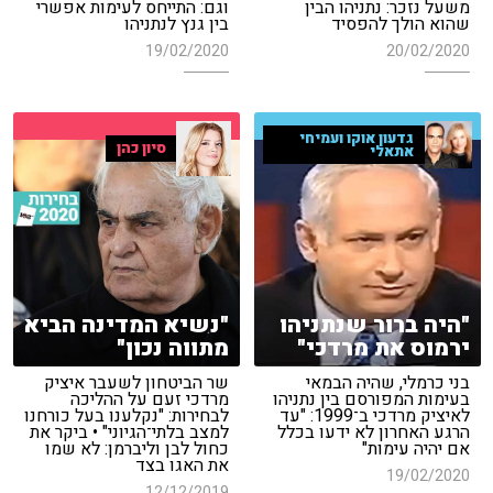
משעל נזכר: נתניהו הבין
וגם: התייחס לעימות אפשרי
שהוא הולך להפסיד
בין גנץ לנתניהו
19/02/2020
20/02/2020
גדעון אוקו ועמיחי
סיון כהן
אתאלי
"היה ברור שנתניהו
"נשיא המדינה הביא
ירמוס את מרדכי"
מתווה נכון"
בני כרמלי, שהיה הבמאי
שר הביטחון לשעבר איציק
בעימות המפורסם בין נתניהו
מרדכי זעם על ההליכה
לאיציק מרדכי ב־1999: "עד
לבחירות: "נקלענו בעל כורחנו
הרגע האחרון לא ידעו בכלל
למצב בלתי־הגיוני" • ביקר את
אם יהיה עימות"
כחול לבן וליברמן: לא שמו
את האגו בצד
19/02/2020
12/12/2019