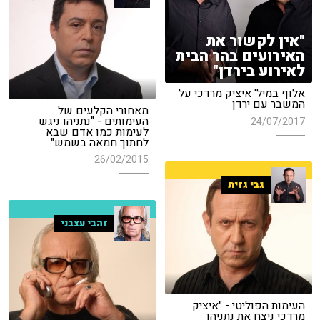
"אין לקשור את
האירועים בהר הבית
לאירוע בירדן"
אלוף במיל' איציק מרדכי על
המשבר עם ירדן
מאחורי הקלעים של
העימותים - "נתניהו ניגש
24/07/2017
לעימות כמו אדם שבא
לחתוך חמאה בשמש"
26/02/2015
גבי גזית
זהבי עצבני
העימות הפוליטי - "איציק
מרדכי ניצח את נתניהו