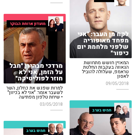
מועדון ארוחת הבוקר
לקח מן העבר: "אני
מפחד מאופוריה
שלפני מלחמת יום
כיפור"
המאזין חושש מתחושת
מרדכי מבהיר: "חבל
הגאווה בעקבות החלטת
על הזמן, אני לא
טראמפ, שעלולה להוביל
לאסון
חוזר לפוליטיקה"
09/05/2018
למרות שפגש את כחלון, השר
לשעבר אומר: "אני לא בכיוון"
• שיחת טלפון מפתיעה
03/05/2018
חמש בערב
חמש בערב