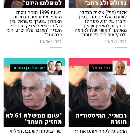
גדולה ולב רחב"
למפלתו היום"
אלוף (מיל') איציק מרדכי,
בשנת 1999 הנחה ניסים
לשעבר אלוף פיקוד צפון
משעל את עימות הבחירות
וחברו של רוני, ספד לו
האחרון שנערך בישראל, בין
והתקשה להאמין שהלך
רה"מ היוצא לאיציק מרדכי •
מאיתנו: "הקשר שלו לאדמה
העריך: "התגבר עליו יצרו, והוא
ולחקלאות היה בל ינותק"
רצה עוד"
13/06/2021
29/07/2021
רוני דניאל
ינון מגל ובן כספית
רבותיי, ההיסטוריה
"שום ממשלת 61 לא
חוזרת
תחזיק מעמד"
המאזינה לקחה אותנו אחורה
שר הביטחון לשעבר, האלוף