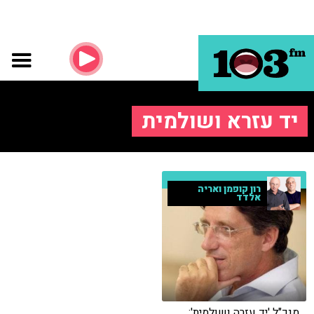
יד עזרא ושולמית
רון קופמן ואריה
אלדד
מנכ"ל 'יד עזרה ושולמית':