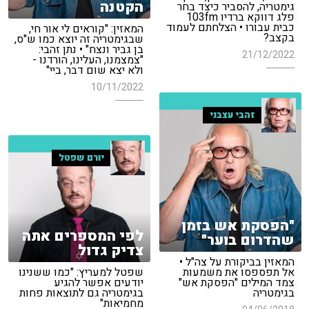
הקטנה
גימטריה, להסביר כיצד בחר
פלג דווקא ברדיו 103fm
כבית עבורו • הצלחתם לעמוד
המאזין: "קוראים לי אור חי,
בקצב?
שבגימטריה זה יוצא כמו ש"ס,
בן גביר ונצח" • נתן זהבי:
21/12/2022
"צמצמנו, העלינו, הורדנו -
ולא יצא שום דבר, ביי"
10/11/2022
זהבי עצבני
יורם שפטל
"הפסקת אש בזמן
לפי המספרים אתה
שהדרום בוער"
צדיק גדול
המאזין בביקורת על צה"ל •
שפטל למעריץ: "כמו ששנינו
אל תפספסו את משמעות
יודעים אפשר להגיע
צמד המילים "הפסקת אש"
בגימטריה גם לתוצאות פחות
בגימטריה
מחמיאות"