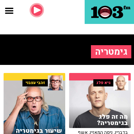
גימטריה
גיא פלג
זהבי עצבני
מה זה פלג
בגימטריה?
שיעור בגימטריה
בדבריו, ניסה המאזין, אשף