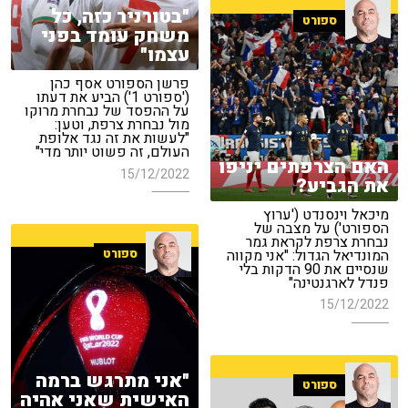
"בטורניר כזה, כל
ספורט
משחק עומד בפני
עצמו"
פרשן הספורט אסף כהן
('ספורט 1') הביע את דעתו
על ההפסד של נבחרת מרוקו
מול נבחרת צרפת, וטען:
"לעשות את זה נגד אלופת
העולם, זה פשוט יותר מדי"
האם הצרפתים יניפו
15/12/2022
את הגביע?
מיכאל וינסנדט ('ערוץ
הספורט') על מצבה של
נבחרת צרפת לקראת גמר
ספורט
המונדיאל הגדול: "אני מקווה
שנסיים את 90 הדקות בלי
פנדל לארגנטינה"
15/12/2022
"אני מתרגש ברמה
ספורט
האישית שאני אהיה