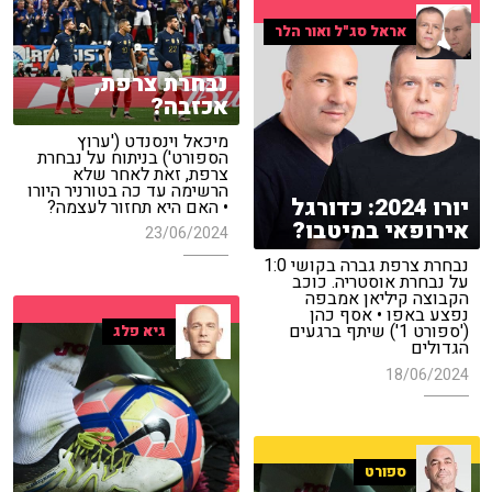
אראל סג"ל ואור הלר
נבחרת צרפת,
אכזבה?
מיכאל וינסנדט ('ערוץ
הספורט') בניתוח על נבחרת
צרפת, זאת לאחר שלא
הרשימה עד כה בטורניר היורו
יורו 2024: כדורגל
• האם היא תחזור לעצמה?
אירופאי במיטבו?
23/06/2024
נבחרת צרפת גברה בקושי 1:0
על נבחרת אוסטריה. כוכב
הקבוצה קיליאן אמבפה
נפצע באפו • אסף כהן
('ספורט 1') שיתף ברגעים
גיא פלג
הגדולים
18/06/2024
ספורט