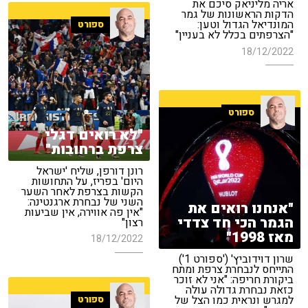
אריה מליניאק סיכם את
הדקות הראשונות של גמר
המונדיאל הגדול וטען:
ספורט
"הצרפתים בכלל לא בעניין"
18/12/2022
ספורט
"לא רואים דגלי
צרפת ברחובות"
רונן דורפן, שליח 'ישראל
היום' בפריז, על התחושות
הקשות בצרפת לאחר השער
השני של נבחרת ארגנטינה:
"אנחנו רואים את
"אין פה אווירה, אין שביעות
הגמר הכי חד צדדי
רצון"
מאז 1998"
18/12/2022
שרון דוידוביץ' ('ספורט 1')
התייחס לנבחרת צרפת ומתח
ביקורת חריפה: "אני לא זוכר
כזאת נבחרת גדולה עולה
למגרש ונראית כמו הצל של
ספורט