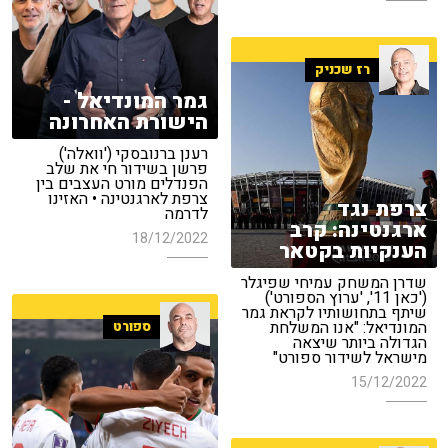
רז שכניק
גמר המונדיאל -
הישורת האחרונה
רענן ברנובסקי ('וואלה')
פרשן בשידור חי את שלב
הפנדלים מורט העצבים בין
צרפת לארגנטינה • האזינו
צרפת נגד
לדרמה
ארגנטינה: קרב
18/12/2022
הענקיות בקטאר
שדרן המשחק עמיחי שפיגלר
('כאן 11', 'ערוץ הספורט')
שיתף בתחושותיו לקראת גמר
המונדיאל: "אנו המשלחת
ספורט
הגדולה ביותר שיצאה
מישראל לשידור ספורט"
15/12/2022