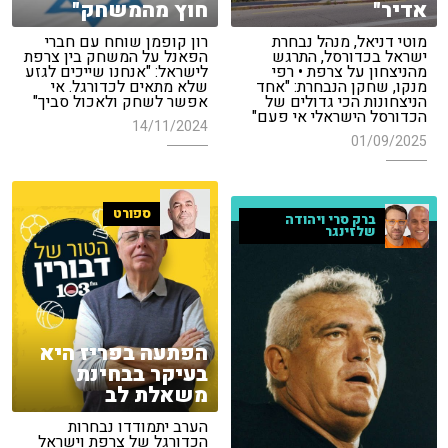
אדיר"
חוץ מהמשחק"
מוטי דניאל, מנהל נבחרת
רון קופמן שוחח עם חברי
ישראל בכדורסל, התרגש
הפאנל על המשחק בין צרפת
מהניצחון על צרפת • רפי
לישראל: "אנחנו שייכים לגזע
מנקו, שחקן הנבחרת: "אחד
שלא מתאים לכדורגל. אי
הניצחונות הכי גדולים של
אפשר לשחק ולאכול סביך"
הכדורסל הישראלי אי פעם"
14/11/2024
01/09/2025
ספורט
ברק סרי ויהודה
שלזינגר
הפתעה בפריז היא
בעיקר בבחינת
משאלת לב
הערב יתמודדו נבחרות
הכדורגל של צרפת וישראל