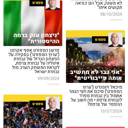
לא משנה, אבל הם כנראה
ספורט
תקועים איתו"
08/10/2024
"ניצחון ענק ברמה
ספורט
ההיסטורית"
פרשן הספורט אסף אקרמן
('ערוץ הספורט') בסקירה על
הניצחון הגדול של נבחרת
איטליה על נבחרת צרפת,
לקראת המשחק הערב מול
"אני כבר לא מחשיב
נבחרת ישראל
אותה פייבוריטית"
09/09/2024
מיכאל וינסנדט ('ערוץ
הספורט') סיכם את חצי הגמר
אתמול בין נבחרת ספרד
לנבחרת צרפת • מה חשב על
ההפסד של צרפת?
ספורט
10/07/2024