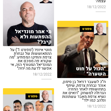
עצמה"
18/12/2022
ספורט
מי אמר מונדיאל
ההפתעות ולא
קיבל?
מוטי איוניר ('ספורט 1') על
ההתאוששות של נבחרת
צרפת והתיקו המפתיע: "מה
שקורא פה מסכם את
המונדיאל המטורף הזה, אי
"הכול על חוט
אפשר לדעת מה יהיה"
השערה"
18/12/2022
ח"כ לשעבר דניאל בן סימון,
אוהד נבחרת צרפת, שיתף
בתחושותיו לאחר החזרה
הגדולה למשחק: "רואים את
נשיא צרפת מאבד עשתונות
ספורט
ונלהב כמו ילד"
18/12/2022