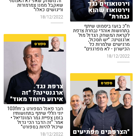
"זה משחק שאני לא האמנתי
וירטואוזים נגד
שאקבל ממנו צמרמורות
וירטואוז שהוא
וריגושים כאלו"
נבחרת"
18/12/2022
ח"כ בועז ביסמוט שיתף
בתחושות אוהדי נבחרת צרפת
לקראת המשחק הגדול מול
ארגנטינה: "יש תסכול,
מרגישים שלמרות כל
ספורט
הכישרון - לא מפרגנים"
18/12/2022
ספורט
צרפת נגד
ארגנטינה? "זה
אירוע מיוחד מאוד"
חבר פאנל הספורט ב־103fm
יוני הללי שיתף בתחושותיו
בזמן צפיית גמר המונדיאל •
אמר: "זה הדבר הכי גדול
שיכול להיות בספורט"
"הצרפתים מפתיעים
18/12/2022