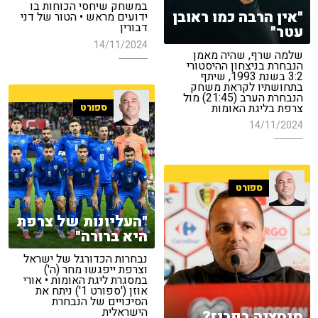
במשחק שיחסי הכוחות בו
"אין הרבה כמו ראובן
ידועים מראש • הטור של דני
דבורין
עטר"
14/11/2024
שלמה שרף, שהיה מאמן
הנבחרת בניצחון ההיסטורי
3:2 בשנת 1993, שיתף
בתחושתיו לקראת משחק
הנבחרת הערב (21:45) מול
צרפת בליגת האומות
ספורט
14/11/2024
ספורט
"העליונות של צרפת
היא ברורה"
נבחרות הכדורגל של ישראל
וצרפת ייפגשו מחר (ה')
במסגרת ליגת האומות • אורי
אוזן ('ספורט 1') ניתח את
הסיכויים של הנבחרת
הישראלית
סנסציה בפריז?