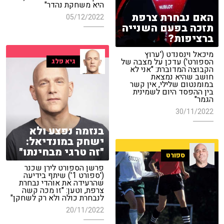
היא משחקת נהדר"
האם נבחרת צרפת
05/12/2022
תזכה בפעם השנייה
ברציפות?
מיכאל וינסנדט ('ערוץ
הספורט') עדכן על מצבה של
גיא פלג
הקבוצה המדוברת: "אני לא
חושב שהיא נמצאת
במומנטום שלילי, אין קשר
בין ההפסד היום לשמינית
הגמר"
30/11/2022
בנזמה נפצע ולא
ישחק במונדיאל:
"זה טרגי מבחינתו"
ספורט
פרשן הספורט לירן שכנר
('ספורט 1') שיתף בידיעה
שהרעידה את אוהדי נבחרת
צרפת, וטען: "זו מכה קשה
לנבחרת כולה ולא רק לשחקן"
20/11/2022