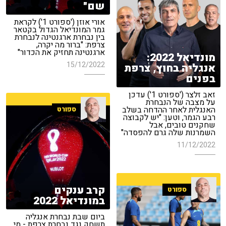
שם"
אורי אוזן ('ספורט 1') לקראת
גמר המונדיאל הגדול בקטאר
בין נבחרת ארגנטינה לנבחרת
צרפת: "ברור מה יקרה,
ארגנטינה תחזיק את הכדור"
מונדיאל 2022:
15/12/2022
אנגליה בחוץ, צרפת
בפנים
זאב זלצר ('ספורט 1') עדכן
על מצבה של הנבחרת
האנגלית לאחר ההדחה בשלב
ספורט
רבע הגמר, וטען: "יש לקבוצה
שחקנים טובים, אבל
השמרנות שלה גרם להפסדה"
11/12/2022
קרב ענקים
ספורט
במונדיאל 2022
ביום שבת נבחרת אנגליה
תשחק נגד נבחרת צרפת - מי