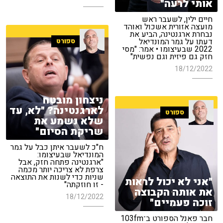
אותי לרעה"
חיים ילין, לשעבר ראש
מועצה אזורית אשכול ואוהד
נבחרת ארגנטינה, הביע את
דעתו על גמר המונדיאל
ספורט
2022 שבעיצומו • אמר: "מסי
חזק גם פיזית וגם נפשית"
18/12/2022
ניצחון מובטח
לארגנטינה? "לא, עד
ספורט
שלא נשמע את
שריקת הסיום"
ח"כ לשעבר איתן כבל על גמר
המונדיאל שבעיצומו:
"ארגנטינה פתחה חזק, אבל
צרפת לא צריכה יותר מכמה
שניות כדי לשנות את התוצאה
"אני לא יכול לראות
- זו חוזקתה"
את אותה הקבוצה
18/12/2022
זוכה פעמיים"
חבר פאנל הספורט ב־103fm