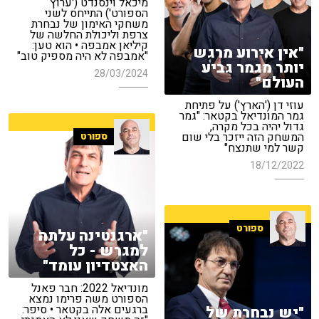
מיכאל וינסנדט ('ערוץ
הספורט') התייחס לשני
משחקי האימון של נבחרת
צרפת וליכולת החלשה של
קיליאן אמבפה • הוא טען:
"אין אירוע מרגש
"אמבפה לא היה מספיק טוב"
יותר מגמר גביע
28/03/2024
העולם"
עוזי דן ('הארץ') על פתיחת
גמר המונדיאל בקטאר: "גמר
גדול יהיה בכל מקרה,
המשחק הזה ייזכר בלי שום
ספורט
קשר למי שתנצח"
18/12/2022
ספורט
"ארגנטינה עלתה
למגרש - כל
האצטדיון עומד"
מונדיאל 2022: חבר פאנל
הספורט משה פרימו נמצא
ברגעים אלה בקטאר • סיפר:
"יש נבחרת של