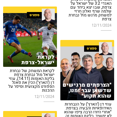
האגדי 3:2 של ישראל על
צרפת, שבו יצא ביחד עם
שלמה שרף ואלון חרזי
למשחק מרגש מול נבחרת
ספורט
צרפת
12/11/2024
ספורט
לקראת
ישראל-צרפת
לקראת המשחק של נבחרת
ישראל מול נבחרת צרפת
בליגת האומות (14.11), עוזי
דן ('הארץ') הכין את פאנל
"הצרפתים מרגישים
הספורט מקצועית וסיפר על
שדשאן עבר זמנו,
ההכנות
שהוא תקוע"
12/11/2024
עוזי דן ('הארץ') על הנבחרות
האירופאיות והבעיה בצרפת:
"אחרי היורו הרבה ציפו שהוא
לא ימשיך. בליגת האומות זה