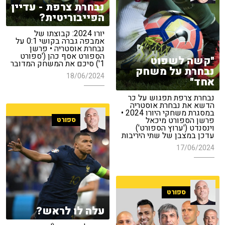
נבחרת צרפת - עדיין
הפייבוריטית?
יורו 2024: קבוצתו של
אמבפה גברה בקושי 0:1 על
נבחרת אוסטריה • פרשן
הספורט אסף כהן ('ספורט
"קשה לשפוט
1') סיכם את המשחק המדובר
נבחרת על משחק
18/06/2024
אחד"
נבחרת צרפת תפגוש על כר
הדשא את נבחרת אוסטריה
במסגרת משחקי היורו 2024 •
פרשן הספורט מיכאל
ספורט
וינסנדט ('ערוץ הספורט')
עדכן במצבן של שתי היריבות
17/06/2024
ספורט
עלה לו לראש?