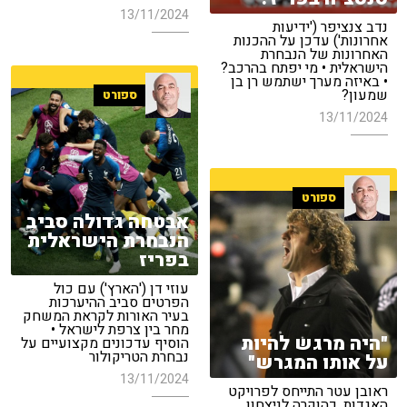
13/11/2024
נדב צנציפר ('ידיעות
אחרונות') עדכן על ההכנות
האחרונות של הנבחרת
הישראלית • מי יפתח בהרכב?
• באיזה מערך ישתמש רן בן
שמעון?
ספורט
13/11/2024
ספורט
אבטחה גדולה סביב
הנבחרת הישראלית
בפריז
עוזי דן ('הארץ') עם כול
הפרטים סביב ההיערכות
בעיר האורות לקראת המשחק
מחר בין צרפת לישראל •
"היה מרגש להיות
הוסיף עדכונים מקצועיים על
נבחרת הטריקולור
על אותו המגרש"
13/11/2024
ראובן עטר התייחס לפרויקט
האגדות, כהוקרה לניצחון