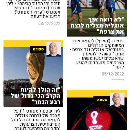
תזכה ומי תחזור הביתה? • לירן
שכנר ('ספורט 1') ומיכאל
וינסנדט ('ערוץ הספורט')
הביעו את דעתם
"לא רואה איך
08/12/2022
אנגליה תצליח לנצח
את צרפת"
עוזי דן ('הארץ') לקראת אחד
המשחקים הגדולים
במונדיאל: אנגליה נגד צרפת •
ספורט
אמר: " קשה לי להאמין
שהאנגלים יעשו משהו -
הצרפתים מועמדים להגיע
לגמר"
05/12/2022
"זה הולך להיות
הקרב הכי גדול של
ספורט
רבע הגמר"
לירן שכנר ('ספורט 1') על
מצבה של נבחרת אנגליה
לקראת המשחק הגדול מול
הפייבוריטית הצרפתית:
"הקבוצה מפתיעה לטובה,