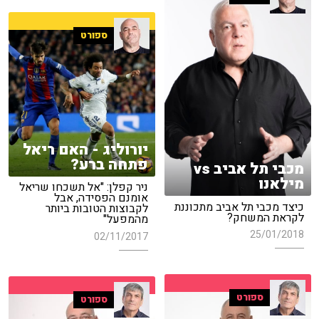
ספורט
יורוליג - האם ריאל
פתחה ברע?
מכבי תל אביב vs
מילאנו
ניר קפלן: "אל תשכחו שריאל
אומנם הפסידה, אבל
כיצד מכבי תל אביב מתכוננת
לקבוצות הטובות ביותר
לקראת המשחק?
מהמפעל"
25/01/2018
02/11/2017
ספורט
ספורט