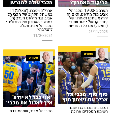
הריקוד האחרון?
מכבי עולה למגרש
הערב ב-19:00: מכבי תל
אהרל'ה ויסברג ('וואלה') דן
אביב מול מילאנו, האם זה
במשחק הקרוב של מכבי תל
יהיה משחקו האחרון של
אביב נגד מילאנו הערב (ה')
עודד קטש? • אור שקדי
במחזור האחרון של היורוליג •
('וואלה') עם כל התחזיות
מכבי תל אביב תעלה
להצלבה?
26/11/2025
11/04/2024
ספורט
ספורט
סוף סוף: מכבי תל
"אני כבר לא יודע
אביב עם ניצחון חוץ
איך לאכול את מכבי"
הצהובים מהמרכז רשמו
מכבי תל אביב, שמתמודדת
רשימת הפסדים ארוכה