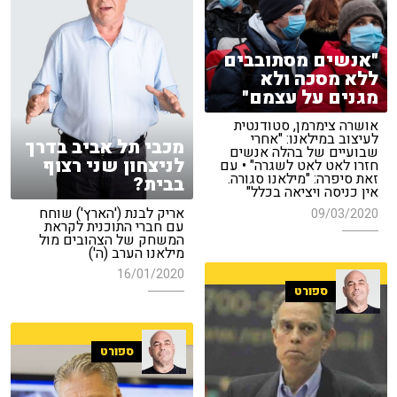
"אנשים מסתובבים
ללא מסכה ולא
מגנים על עצמם"
אושרה צימרמן, סטודנטית
לעיצוב במילאנו: "אחרי
מכבי תל אביב בדרך
שבועיים של בהלה אנשים
לניצחון שני רצוף
חזרו לאט לאט לשגרה" • עם
זאת סיפרה: "מילאנו סגורה.
בבית?
אין כניסה ויציאה בכלל"
אריק לבנת ('הארץ') שוחח
09/03/2020
עם חברי התוכנית לקראת
המשחק של הצהובים מול
מילאנו הערב (ה')
16/01/2020
ספורט
ספורט