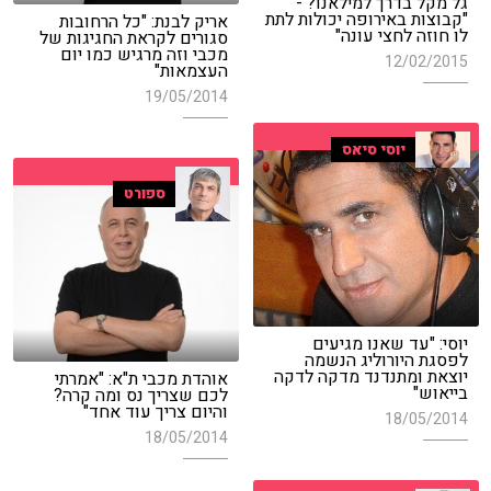
גל מקל בדרך למילאנו? -
"קבוצות באירופה יכולות לתת
אריק לבנת: "כל הרחובות
לו חוזה לחצי עונה"
סגורים לקראת החגיגות של
מכבי וזה מרגיש כמו יום
12/02/2015
העצמאות"
19/05/2014
יוסי סיאס
ספורט
יוסי: "עד שאנו מגיעים
לפסגת היורוליג הנשמה
יוצאת ומתנדנד מדקה לדקה
אוהדת מכבי ת"א: "אמרתי
בייאוש"
לכם שצריך נס ומה קרה?
והיום צריך עוד אחד"
18/05/2014
18/05/2014