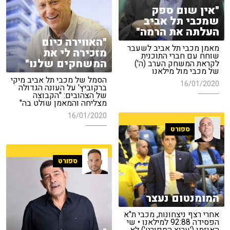
"אין שום ספק
שמכבי תל אביב
העלתה את הרמה"
"האווירה כיום
מאמן מכבי תל אביב לשעבר
מזכירה לי את
שוחח עם חברי התוכנית
המשחקים שלנו"
לקראת המשחק הערב (ה')
של מכבי מול מילאנו
הסמל של מכבי תל אביב מיקי
16/01/2020
ברקוביץ' על העונה הגדולה
של הצהובים: "הקבוצה
מצליחה והמאמן שולט בה"
16/01/2020
ספורט
ספורט
המומנטום נעצר
אחרי רצף ניצחונות, מכבי ת"א
הפסידה 92:88 למילאנו • שי