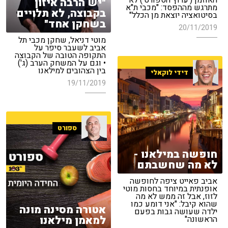
האוזמן ('ערוץ הספורט') לא
"יש הרבה איזון
מתרגש מההפסד: "מכבי ת"א
בקבוצה, לא תלויים
בסיטואציה יוצאת מן הכלל"
בשחקן אחד"
20/11/2019
מוטי דניאל, שחקן מכבי תל
אביב לשעבר סיפר על
התקופה הטובה של הקבוצה
• וגם על המשחק הערב (ג')
בין הצהובים למילאנו
דידי לוקאלי
19/11/2019
ספורט
חופשה במילאנו -
לא מה שחשבתם
אביב פאייט ציפה לחופשה
אופנתית במיוחד בחסות מוטי
לזוז, אבל זה ממש לא מה
שהוא קיבל: "אני דומע כמו
אטורה מסינה מונה
ילדה שעושה גבות בפעם
למאמן מילאנו
הראשונה"