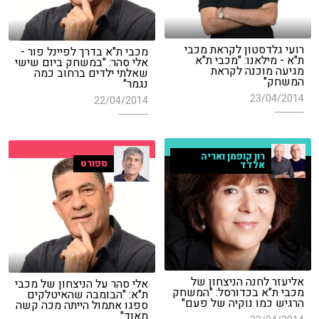
רועי גלדסטון לקראת מכבי
מכבי ת"א בדרך לפיינל פור -
ת"א - מילאנו: "מכבי ת"א
אלי סהר: "במשחק ביום שישי
מגיעה מוכנה לקראת
שאלתי ילדים ברחוב כמה
המשחק"
נגמר"
23/04/2014
22/04/2014
רון קופמן ואריה
ספורט
אלדד
אליעזר לחנה הניצחון של
אלי סהר על הניצחון של מכבי
מכבי ת"א בכדורסל: "המשחק
ת"א: "הבומבה שהאיטלקים
הרגיש כמו נוקיה של פעם"
ספגו אתמול הייתה מכה קשה
מאוד"