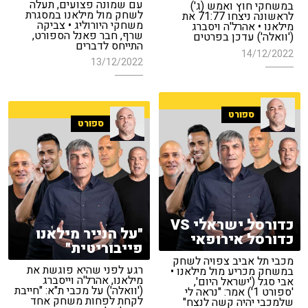
עם שמונה פצועים, תעלה
במשחקי חוץ ואמש (ג')
לשחק מול מילאנו במסגרת
לראשונה ניצחו 71:77 את
משחקי היורוליג • צביקה
מילאנו • אהרל'ה ויסברג
שרף, חבר פאנל הספורט,
('וואלה') עדכן בפרטים
התייחס לדברים
14/12/2022
13/12/2022
ספורט
ספורט
כדורסל ישראלי VS
"על הנייר מילאנו
כדורסל אירופאי
פייבוריטית"
מכבי תל אביב צפויה לשחק
רגע לפני שהיא פוגשת את
במשחק מכריע מול מילאנו •
מילאנו, אהרל'ה וייסברג
אבי סגל ('ישראל היום',
('וואלה') על מכבי ת"א: "חייבת
'ספורט 1') אמר: "נראה לי
לקחת לפחות משחק אחד
שלמכבי יהיה קשה לנצח"