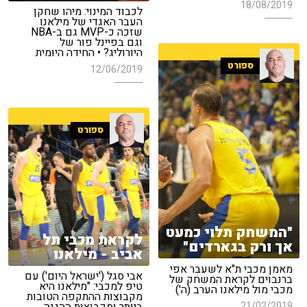
18/08/2019
לכבוד המינוי: מיהו שחקן
העבר האגדי של מילאנו
שזכה כ-MVP גם ב-NBA
וגם בפיינל פור של
היורוליג? • החידה היומית
ספורט
12/06/2019
ספורט
"המשחק תלוי כמעט
לקראת מכבי תל
אך ורק בגארדים"
אביב - מילאנו
מאמן מכבי ת"א לשעבר אפי
אבי סגל ('ישראל היום') עם
ברנבוים לקראת המשחק של
טיפ למכבי: "מילאנו היא
מכבי מול מילאנו הערב (ה')
מקבוצות ההתקפה הטובות
21/02/2019