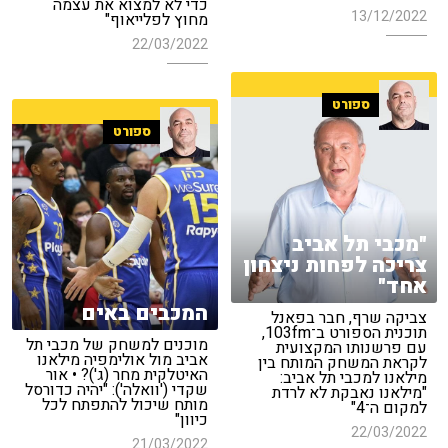
כדי לא למצוא את עצמה
13/12/2022
מחוץ לפלייאוף"
22/03/2022
ספורט
ספורט
"מכבי תל אביב
צריכה לפחות ניצחון
אחד"
המכבים באים
צביקה שרף, חבר בפאנל
תוכנית הספורט ב־103fm,
מוכנים למשחק של מכבי תל
עם פרשנותו המקצועית
אביב מול אולימפיה מילאנו
לקראת המשחק המותח בין
האיטלקית מחר (ג')? • אור
מילאנו למכבי תל אביב:
שקדי ('וואלה'): "יהיה כדורסל
"מילאנו נאבקת לא לרדת
מותח שיכול להתפתח לכל
למקום ה־4"
כיוון"
22/03/2022
21/03/2022