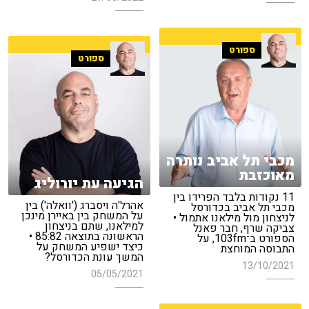
ספורט
ספורט
מכבי תל אביב נותרה
מאוכזבת
הגיעה עת יורוליג
11 נקודות בלבד הפרידו בין
אהרל'ה ויסברג ('וואלה') בין
מכבי תל אביב בכדורסל
על המשחק בין באיירן מינכן
לניצחון מול מילאנו אתמול •
למילאנו, שתם בניצחון
צביקה שרף, חבר פאנל
הראשונה בתוצאה 85:82 •
הספורט ב־103fm, על
כיצד ישפיע המשחק על
התבוסה המוחצת
המשך עונת הכדורסל?
13/10/2021
05/05/2021