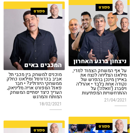
ספורט
ספורט
ניצחון ברגע האחרון
המכבים באים
על אף המשחק הצמוד למדי,
מוכנים למשחק בין מכבי תל
מילאנו הצליחה לנצח את
אביב בכדורסל ומילאנו כחלק
באיירן מינכן בהפרש של
ממשחקי היורוליג? • חבר
נקודה אחת בלבד • אהרל'ה
פאנל הספורט אריה מליניאק,
ויסברג ('וואלה') על
העריך כיצד יסתיים המשחק
ההתרחשויות המפתיעות
המותח והמרגש
21/04/2021
18/02/2021
ספורט
ספורט