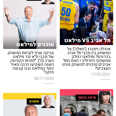
תל אביב VS מילאנו
מוכנים למילאנו
אהרלה ויסברג ('וואלה') על
המשחק בין מכבי תל אביב
צביקה שרף לקראת המשחק
בכדורסל ומילאנו כחלק
של מכבי ת"א נגד מילאנו
ממשחקי היורוליג • האם התל
הערב (ה'): "למרות הקורונה,
אביבים מוכנים למשחק מורט
השנה השקיעו הרבה מאוד
העצבים?
כסף במילאנו ובנו קבוצה
חזקה"
17/02/2021
26/11/2020
איפה הכסף
ספורט